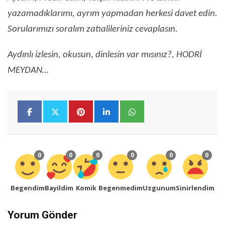
yazamadıklarımı, ayrım yapmadan herkesi davet edin.
Sorularımızı soralım zatıalileriniz cevaplasın.
Aydınlı izlesin, okusun, dinlesin var mısınız?, HODRİ
MEYDAN…
0
0
0
0
0
0
Begendim
Bayildim
Komik
Begenmedim
Uzgunum
Sinirlendim
Yorum Gönder