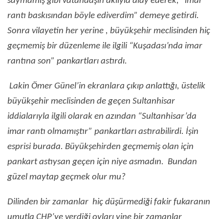
saymamış gibi vatandaşın aklıyla alay ederek, “imar
rantı baskısından böyle ediverdim” demeye getirdi.
Sonra vilayetin her yerine , büyükşehir meclisinden hiç
geçmemiş bir düzenleme ile ilgili “Kuşadası’nda imar
rantına son” pankartları astırdı.
Lakin Ömer Günel’in ekranlara çıkıp anlattığı, üstelik
büyükşehir meclisinden de geçen Sultanhisar
iddialarıyla ilgili olarak en azından “Sultanhisar’da
imar rantı olmamıştır” pankartları astırabilirdi. İşin
esprisi burada. Büyükşehirden geçmemiş olan için
pankart astıysan geçen için niye asmadın. Bundan
güzel maytap geçmek olur mu?
Dilinden bir zamanlar hiç düşürmediği fakir fukaranın
umutla CHP’ye verdiği oyları yine bir zamanlar