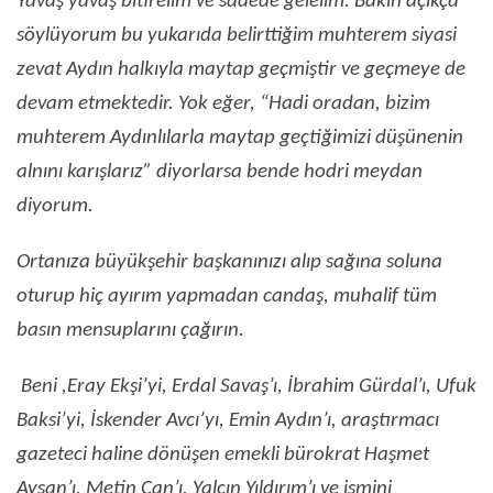
Yavaş yavaş bitirelim ve sadede gelelim. Bakın açıkça
söylüyorum bu yukarıda belirttiğim muhterem siyasi
zevat Aydın halkıyla maytap geçmiştir ve geçmeye de
devam etmektedir. Yok eğer, “Hadi oradan, bizim
muhterem Aydınlılarla maytap geçtiğimizi düşünenin
alnını karışlarız” diyorlarsa bende hodri meydan
diyorum.
Ortanıza büyükşehir başkanınızı alıp sağına soluna
oturup hiç ayırım yapmadan candaş, muhalif tüm
basın mensuplarını çağırın.
Beni ,Eray Ekşi’yi, Erdal Savaş’ı, İbrahim Gürdal’ı, Ufuk
Baksi’yi, İskender Avcı’yı, Emin Aydın’ı, araştırmacı
gazeteci haline dönüşen emekli bürokrat Haşmet
Aysan’ı, Metin Can’ı, Yalçın Yıldırım’ı ve ismini