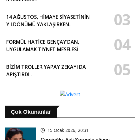
03
14 AĞUSTOS, HİMAYE SİYASETİNİN
YILDÖNÜMÜ YAKLAŞIRKEN..
04
FORMÜL HATİCE GENÇAY’DAN,
UYGULAMAK TIYNET MESELESİ
05
BİZİM TROLLER YAPAY ZEKAYI DA
APIŞTIRDI..
Çok Okunanlar
15 Ocak 2026, 20:31
Çerçioğlu, Asli Sorumluluğunu