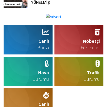
YÖNELMİŞ
Canlı
Nöbetçi
Borsa
Eczaneler
Hava
Trafik
Durumu
Durumu
Canlı