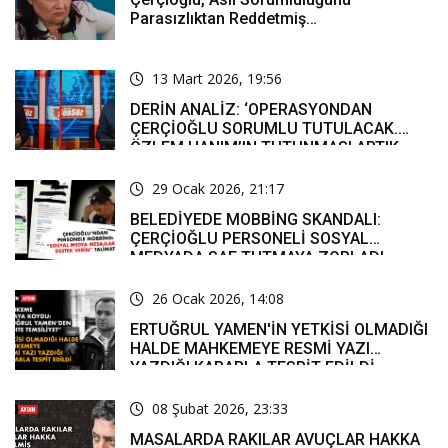
Parasızlıktan Reddetmiş…
13 Mart 2026, 19:56
DERİN ANALİZ: ‘OPERASYONDAN
ÇERÇİOĞLU SORUMLU TUTULACAK.
ÖZLEM HANIM’IN TUTUNMASI ARTIK
MUCİZE’
29 Ocak 2026, 21:17
BELEDİYEDE MOBBİNG SKANDALI:
ÇERÇİOĞLU PERSONELİ SOSYAL
MEDYADA SAF TUTMAYA ZORLADI
26 Ocak 2026, 14:08
ERTUĞRUL YAMEN'İN YETKİSİ OLMADIĞI
HALDE MAHKEMEYE RESMİ YAZI
YAZDIĞI KARARLA TESPİT EDİLDİ
08 Şubat 2026, 23:33
MASALARDA RAKILAR AVUÇLAR HAKKA