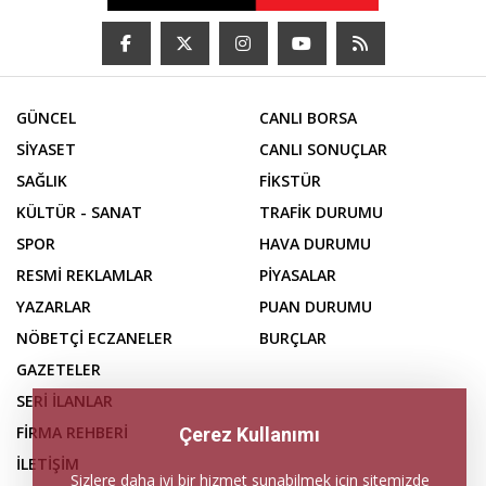
GÜNCEL
CANLI BORSA
SİYASET
CANLI SONUÇLAR
SAĞLIK
FİKSTÜR
KÜLTÜR - SANAT
TRAFİK DURUMU
SPOR
HAVA DURUMU
RESMİ REKLAMLAR
PİYASALAR
YAZARLAR
PUAN DURUMU
NÖBETÇİ ECZANELER
BURÇLAR
GAZETELER
SERİ İLANLAR
FİRMA REHBERİ
Çerez Kullanımı
İLETİŞİM
Sizlere daha iyi bir hizmet sunabilmek için sitemizde