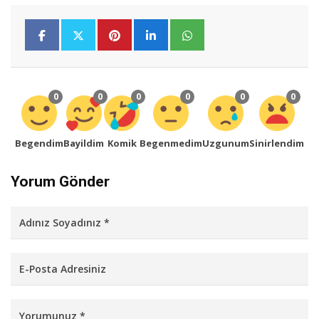
0
0
0
0
0
0
Begendim
Bayildim
Komik
Begenmedim
Uzgunum
Sinirlendim
Yorum Gönder