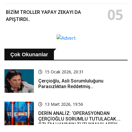
05
BİZİM TROLLER YAPAY ZEKAYI DA
APIŞTIRDI..
Çok Okunanlar
15 Ocak 2026, 20:31
Çerçioğlu, Asli Sorumluluğunu
Parasızlıktan Reddetmiş…
13 Mart 2026, 19:56
DERİN ANALİZ: ‘OPERASYONDAN
ÇERÇİOĞLU SORUMLU TUTULACAK.
ÖZLEM HANIM’IN TUTUNMASI ARTIK
MUCİZE’