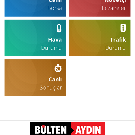
Borsa
Eczaneler
Hava
Trafik
Durumu
Durumu
Canlı
Sonuçlar