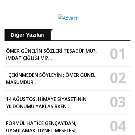
Diğer Yazıları
01
ÖMER GÜNEL’İN SÖZLERİ TESADÜF MÜ?,
İMDAT ÇIĞLIĞI MI?...
02
ÇEKİNMEDEN SÖYLEYİN ; ÖMER GÜNEL
MASUMDUR..
03
14 AĞUSTOS, HİMAYE SİYASETİNİN
YILDÖNÜMÜ YAKLAŞIRKEN..
04
FORMÜL HATİCE GENÇAY’DAN,
UYGULAMAK TIYNET MESELESİ