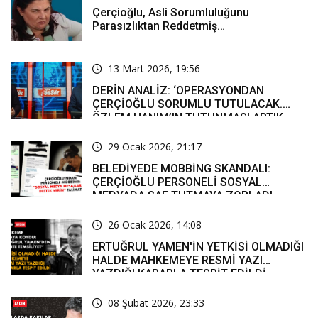
Çerçioğlu, Asli Sorumluluğunu
Parasızlıktan Reddetmiş…
13 Mart 2026, 19:56
DERİN ANALİZ: ‘OPERASYONDAN
ÇERÇİOĞLU SORUMLU TUTULACAK.
ÖZLEM HANIM’IN TUTUNMASI ARTIK
MUCİZE’
29 Ocak 2026, 21:17
BELEDİYEDE MOBBİNG SKANDALI:
ÇERÇİOĞLU PERSONELİ SOSYAL
MEDYADA SAF TUTMAYA ZORLADI
26 Ocak 2026, 14:08
ERTUĞRUL YAMEN'İN YETKİSİ OLMADIĞI
HALDE MAHKEMEYE RESMİ YAZI
YAZDIĞI KARARLA TESPİT EDİLDİ
08 Şubat 2026, 23:33