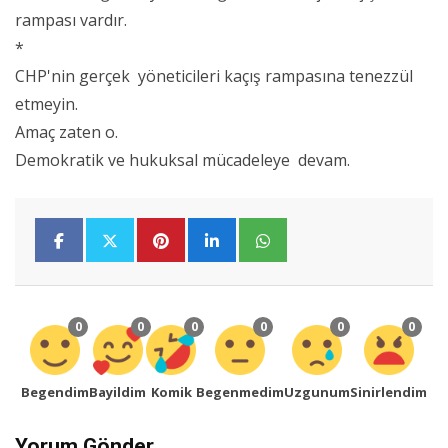
rampası vardır.
*
CHP'nin gerçek yöneticileri kaçış rampasına tenezzül
etmeyin.
Amaç zaten o.
Demokratik ve hukuksal mücadeleye devam.
0
0
0
0
0
0
Begendim
Bayildim
Komik
Begenmedim
Uzgunum
Sinirlendim
Yorum Gönder