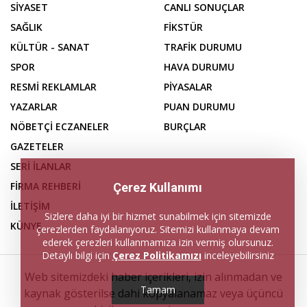
SİYASET
CANLI SONUÇLAR
SAĞLIK
FİKSTÜR
KÜLTÜR - SANAT
TRAFİK DURUMU
SPOR
HAVA DURUMU
RESMİ REKLAMLAR
PİYASALAR
YAZARLAR
PUAN DURUMU
NÖBETÇİ ECZANELER
BURÇLAR
GAZETELER
SERİ İLANLAR
FİRMA REHBERİ
Çerez Kullanımı
İLETİŞİM
Sizlere daha iyi bir hizmet sunabilmek için sitemizde
KÜNYE
çerezlerden faydalanıyoruz. Sitemizi kullanmaya devam
ederek çerezleri kullanmamıza izin vermiş olursunuz.
Detaylı bilgi için
Çerez Politikamızı
inceleyebilirsiniz
Web sitemizdeki haber içerikleri, izin alınmadan ve
Tamam
kaynak gösterilse dahi kopyalanamaz veya üçüncü