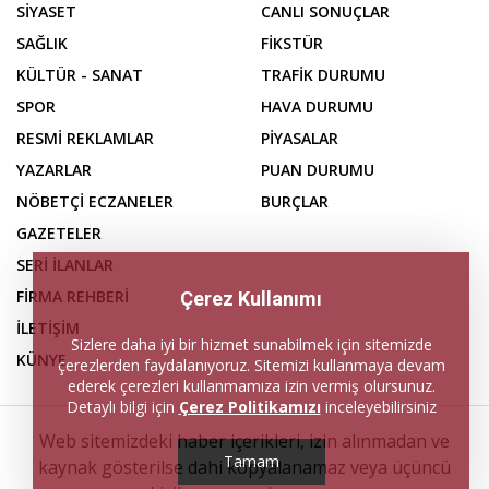
SİYASET
CANLI SONUÇLAR
SAĞLIK
FİKSTÜR
KÜLTÜR - SANAT
TRAFİK DURUMU
SPOR
HAVA DURUMU
RESMİ REKLAMLAR
PİYASALAR
YAZARLAR
PUAN DURUMU
NÖBETÇİ ECZANELER
BURÇLAR
GAZETELER
SERİ İLANLAR
FİRMA REHBERİ
Çerez Kullanımı
İLETİŞİM
Sizlere daha iyi bir hizmet sunabilmek için sitemizde
KÜNYE
çerezlerden faydalanıyoruz. Sitemizi kullanmaya devam
ederek çerezleri kullanmamıza izin vermiş olursunuz.
Detaylı bilgi için
Çerez Politikamızı
inceleyebilirsiniz
Web sitemizdeki haber içerikleri, izin alınmadan ve
Tamam
kaynak gösterilse dahi kopyalanamaz veya üçüncü