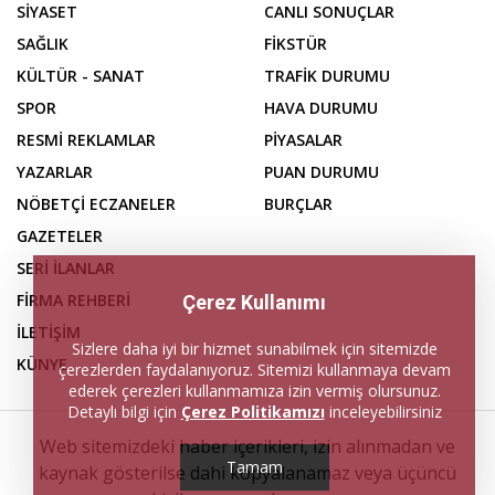
SİYASET
CANLI SONUÇLAR
SAĞLIK
FİKSTÜR
KÜLTÜR - SANAT
TRAFİK DURUMU
SPOR
HAVA DURUMU
RESMİ REKLAMLAR
PİYASALAR
YAZARLAR
PUAN DURUMU
NÖBETÇİ ECZANELER
BURÇLAR
GAZETELER
SERİ İLANLAR
FİRMA REHBERİ
Çerez Kullanımı
İLETİŞİM
Sizlere daha iyi bir hizmet sunabilmek için sitemizde
KÜNYE
çerezlerden faydalanıyoruz. Sitemizi kullanmaya devam
ederek çerezleri kullanmamıza izin vermiş olursunuz.
Detaylı bilgi için
Çerez Politikamızı
inceleyebilirsiniz
Web sitemizdeki haber içerikleri, izin alınmadan ve
Tamam
kaynak gösterilse dahi kopyalanamaz veya üçüncü