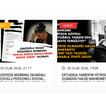
ASET
GÜNCEL
29 Ocak 2026, 21:17
26 Ocak 2026, 14:08
EDİYEDE MOBBİNG SKANDALI:
ERTUĞRUL YAMEN'İN YETKİSİ
ÇİOĞLU PERSONELİ SOSYAL
OLMADIĞI HALDE MAHKEMEY
YADA SAF TUTMAYA ZORLADI
RESMİ YAZI YAZDIĞI KARARLA
TESPİT EDİLDİ