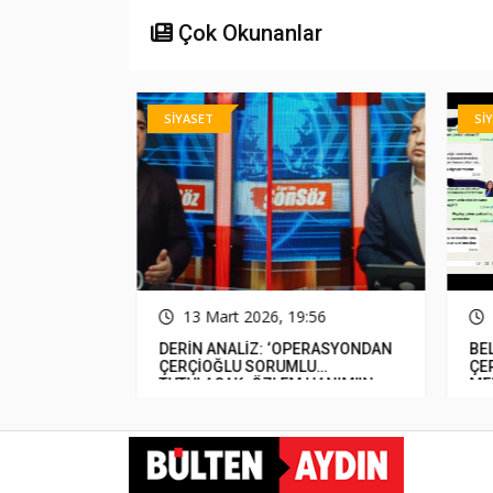
Çok Okunanlar
SİYASET
SİY
31
13 Mart 2026, 19:56
luluğunu
DERİN ANALİZ: ‘OPERASYONDAN
BEL
miş&#8230;
ÇERÇİOĞLU SORUMLU
ÇER
TUTULACAK. ÖZLEM HANIM’IN
MED
TUTUNMASI ARTIK MUCİZE’