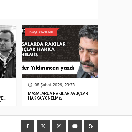
KÖŞE YAZILARI
GÜNCEL
08 Şubat 2026, 23:33
15 Ocak
MASALARDA RAKILAR AVUÇLAR
Çerçioğlu, 
E
HAKKA YÖNELMİŞ
Parasızlık