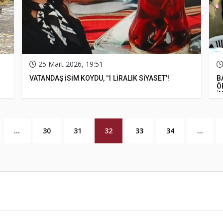
25 Mart 2026, 19:51
VATANDAŞ İSİM KOYDU, '1 LİRALIK SİYASET'!
B
Ö
İ
...
30
31
32
33
34
...