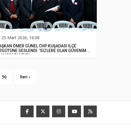
25 Mart 2026, 16:08
AŞKAN ÖMER GÜNEL CHP KUŞADASI İLÇE
RGÜTÜNE SESLENDİ: 'SİZLERE OLAN GÜVENİM VE
NANCIM TAMDIR'
50
İleri ›