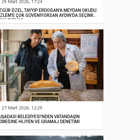
29 Mart 2026, 17:24
ZGÜR ÖZEL, TAYYİP ERDOĞAN'A MEYDAN OKUDU:
ÖZLEM'E ÇOK GÜVENİYORSAN AYDIN'DA SEÇİMİ
ENİLEYELİM'
27 Mart 2026, 12:29
UŞADASI BELEDİYESİ’NDEN VATANDAŞIN
EKMEĞİNE HİJYEN VE GRAMAJ DENETİMİ