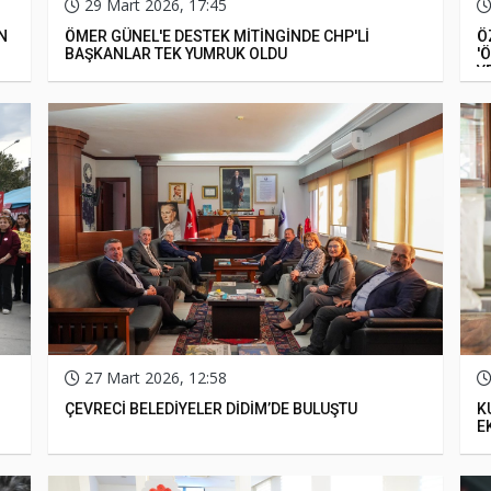
29 Mart 2026, 17:45
N
ÖMER GÜNEL'E DESTEK MİTİNGİNDE CHP'Lİ
Ö
BAŞKANLAR TEK YUMRUK OLDU
'
Y
27 Mart 2026, 12:58
ÇEVRECİ BELEDİYELER DİDİM’DE BULUŞTU
K