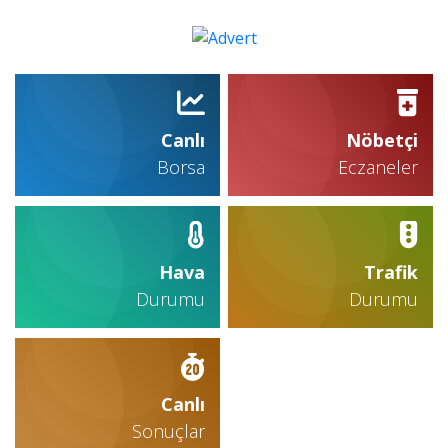
Canlı
Nöbetçi
Borsa
Eczaneler
Hava
Trafik
Durumu
Durumu
Canlı
Sonuçlar