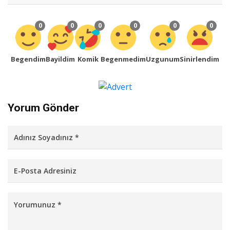
0
0
0
0
0
0
Begendim
Bayildim
Komik
Begenmedim
Uzgunum
Sinirlendim
Yorum Gönder