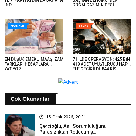
YENİ PARTİ AYDIN'DA SAHA'YA
BAŞKAN ZENCİRCİ'DEN
İNDİ..
DOĞALGAZ MÜJDESİ..
EKONOMİ
ASAYİŞ
EN DÜŞÜK EMEKLİ MAAŞI ZAM
71 İLDE OPERASYON: 425 BİN
FARKLARI HESAPLARA
419 ADET UYUŞTURUCU HAP
YATIYOR..
ELE GEÇİRİLDİ, 844 KİŞİ
TUTUKLANDI..
Çok Okunanlar
15 Ocak 2026, 20:31
Çerçioğlu, Asli Sorumluluğunu
Parasızlıktan Reddetmiş…