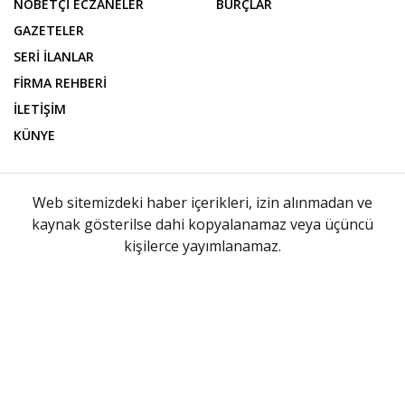
RESMİ REKLAMLAR
PİYASALAR
YAZARLAR
PUAN DURUMU
NÖBETÇİ ECZANELER
BURÇLAR
GAZETELER
SERİ İLANLAR
FİRMA REHBERİ
İLETİŞİM
KÜNYE
Web sitemizdeki haber içerikleri, izin alınmadan ve
kaynak gösterilse dahi kopyalanamaz veya üçüncü
kişilerce yayımlanamaz.