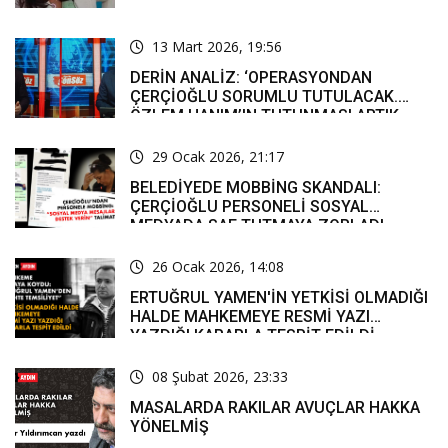
13 Mart 2026, 19:56
DERİN ANALİZ: ‘OPERASYONDAN
ÇERÇİOĞLU SORUMLU TUTULACAK.
ÖZLEM HANIM’IN TUTUNMASI ARTIK
MUCİZE’
29 Ocak 2026, 21:17
BELEDİYEDE MOBBİNG SKANDALI:
ÇERÇİOĞLU PERSONELİ SOSYAL
MEDYADA SAF TUTMAYA ZORLADI
26 Ocak 2026, 14:08
ERTUĞRUL YAMEN'İN YETKİSİ OLMADIĞI
HALDE MAHKEMEYE RESMİ YAZI
YAZDIĞI KARARLA TESPİT EDİLDİ
08 Şubat 2026, 23:33
MASALARDA RAKILAR AVUÇLAR HAKKA
YÖNELMİŞ