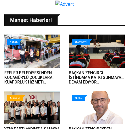
Manşet Haberleri
YEREL
EKONOMİ
EFELER BELEDİYESİ'NDEN
BAŞKAN ZENCİRCİ
KOCAGÜR'LÜ ÇOCUKLARA
İSTİHDAMA KATKI SUNMAYA
KUAFÖRLÜK HİZMETİ..
DEVAM EDİYOR..
SİYASET
YEREL