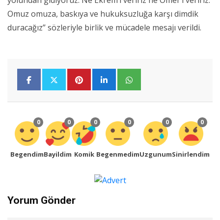
Omuz omuza, baskıya ve hukuksuzluğa karşı dimdik
duracağız” sözleriyle birlik ve mücadele mesajı verildi.
0
0
0
0
0
0
Begendim
Bayildim
Komik
Begenmedim
Uzgunum
Sinirlendim
Yorum Gönder