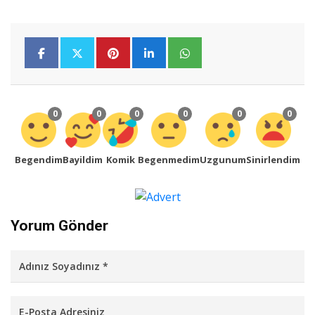
0
0
0
0
0
0
Begendim
Bayildim
Komik
Begenmedim
Uzgunum
Sinirlendim
Yorum Gönder