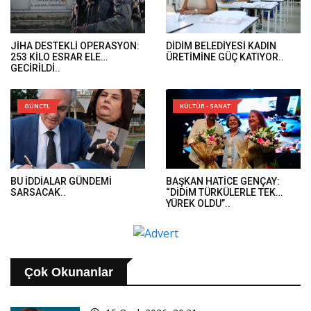
JİHA DESTEKLİ OPERASYON:
DİDİM BELEDİYESİ KADIN
253 KİLO ESRAR ELE
ÜRETİMİNE GÜÇ KATIYOR..
GEÇİRİLDİ..
GÜNCEL
KÜLTÜR - SANAT
BU İDDİALAR GÜNDEMİ
BAŞKAN HATİCE GENÇAY:
SARSACAK..
“DİDİM TÜRKÜLERLE TEK
YÜREK OLDU”..
Çok Okunanlar