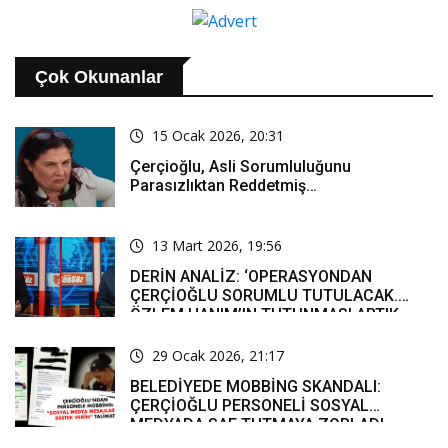
Çok Okunanlar
15 Ocak 2026, 20:31
Çerçioğlu, Asli Sorumluluğunu
Parasızlıktan Reddetmiş…
13 Mart 2026, 19:56
DERİN ANALİZ: ‘OPERASYONDAN
ÇERÇİOĞLU SORUMLU TUTULACAK.
ÖZLEM HANIM’IN TUTUNMASI ARTIK
MUCİZE’
29 Ocak 2026, 21:17
BELEDİYEDE MOBBİNG SKANDALI:
ÇERÇİOĞLU PERSONELİ SOSYAL
MEDYADA SAF TUTMAYA ZORLADI