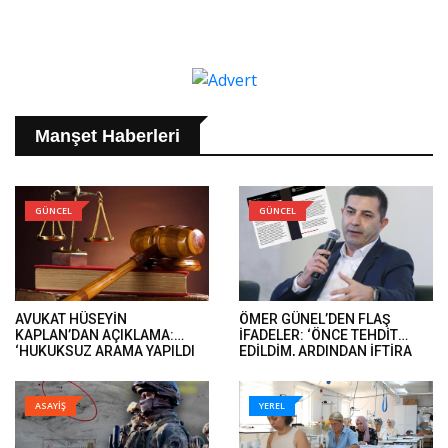
Manşet Haberleri
GÜNCEL
GÜNCEL
AVUKAT HÜSEYİN
ÖMER GÜNEL’DEN FLAŞ
KAPLAN’DAN AÇIKLAMA:
İFADELER: ‘ÖNCE TEHDİT
‘HUKUKSUZ ARAMA YAPILDI
EDİLDİM, ARDINDAN İFTİRA
VE ÖMER GÜNEL’İN DAVA
İFADELERİ GELDİ’..
DOSYALARINA EL KONULDU’..
ASAYİŞ
YEREL