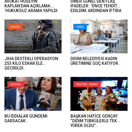
AVUKAT HÜSEYİN
ÖMER GÜNEL’DEN FLAŞ
KAPLAN’DAN AÇIKLAMA:
İFADELER: ‘ÖNCE TEHDİT
‘HUKUKSUZ ARAMA YAPILDI
EDİLDİM, ARDINDAN İFTİRA
VE ÖMER GÜNEL’İN DAVA
İFADELERİ GELDİ’..
DOSYALARINA EL KONULDU’..
ASAYİŞ
YEREL
JİHA DESTEKLİ OPERASYON:
DİDİM BELEDİYESİ KADIN
253 KİLO ESRAR ELE
ÜRETİMİNE GÜÇ KATIYOR..
GEÇİRİLDİ..
GÜNCEL
KÜLTÜR - SANAT
BU İDDİALAR GÜNDEMİ
BAŞKAN HATİCE GENÇAY:
SARSACAK..
“DİDİM TÜRKÜLERLE TEK
YÜREK OLDU”..