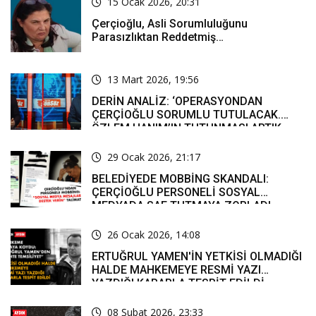
15 Ocak 2026, 20:31
Çerçioğlu, Asli Sorumluluğunu
Parasızlıktan Reddetmiş…
13 Mart 2026, 19:56
DERİN ANALİZ: ‘OPERASYONDAN
ÇERÇİOĞLU SORUMLU TUTULACAK.
ÖZLEM HANIM’IN TUTUNMASI ARTIK
MUCİZE’
29 Ocak 2026, 21:17
BELEDİYEDE MOBBİNG SKANDALI:
ÇERÇİOĞLU PERSONELİ SOSYAL
MEDYADA SAF TUTMAYA ZORLADI
26 Ocak 2026, 14:08
ERTUĞRUL YAMEN'İN YETKİSİ OLMADIĞI
HALDE MAHKEMEYE RESMİ YAZI
YAZDIĞI KARARLA TESPİT EDİLDİ
08 Şubat 2026, 23:33