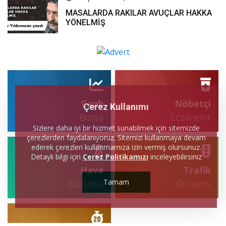
MASALARDA RAKILAR AVUÇLAR HAKKA
YÖNELMİŞ
Canlı
Nöbetçi
Çerez Kullanımı
Borsa
Eczaneler
Sizlere daha iyi bir hizmet sunabilmek için sitemizde
çerezlerden faydalanıyoruz. Sitemizi kullanmaya devam
ederek çerezleri kullanmamıza izin vermiş olursunuz.
Detaylı bilgi için
Çerez Politikamızı
inceleyebilirsiniz
Hava
Trafik
Tamam
Durumu
Durumu