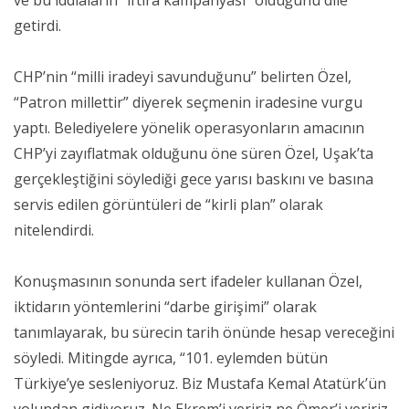
getirdi.
CHP’nin “milli iradeyi savunduğunu” belirten Özel,
“Patron millettir” diyerek seçmenin iradesine vurgu
yaptı. Belediyelere yönelik operasyonların amacının
CHP’yi zayıflatmak olduğunu öne süren Özel, Uşak’ta
gerçekleştiğini söylediği gece yarısı baskını ve basına
servis edilen görüntüleri de “kirli plan” olarak
nitelendirdi.
Konuşmasının sonunda sert ifadeler kullanan Özel,
iktidarın yöntemlerini “darbe girişimi” olarak
tanımlayarak, bu sürecin tarih önünde hesap vereceğini
söyledi. Mitingde ayrıca, “101. eylemden bütün
Türkiye’ye sesleniyoruz. Biz Mustafa Kemal Atatürk’ün
yolundan gidiyoruz. Ne Ekrem’i veririz ne Ömer’i veririz.