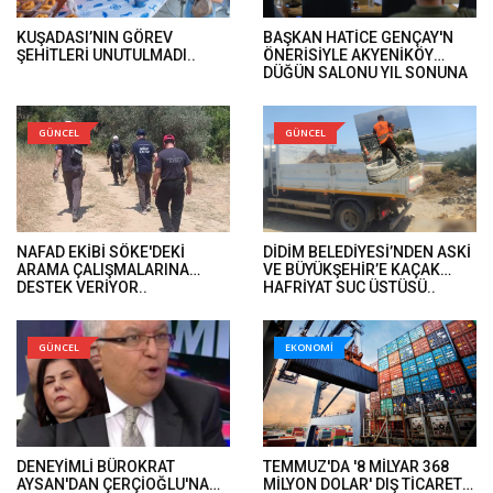
KUŞADASI’NIN GÖREV
BAŞKAN HATİCE GENÇAY'N
ŞEHİTLERİ UNUTULMADI..
ÖNERİSİYLE AKYENİKÖY
DÜĞÜN SALONU YIL SONUNA
KADAR ÜCRETSİZ..
GÜNCEL
GÜNCEL
NAFAD EKİBİ SÖKE'DEKİ
DİDİM BELEDİYESİ’NDEN ASKİ
ARAMA ÇALIŞMALARINA
VE BÜYÜKŞEHİR’E KAÇAK
DESTEK VERİYOR..
HAFRİYAT SUÇ ÜSTÜSÜ..
GÜNCEL
EKONOMİ
DENEYİMLİ BÜROKRAT
TEMMUZ'DA '8 MİLYAR 368
AYSAN'DAN ÇERÇİOĞLU'NA
MİLYON DOLAR' DIŞ TİCARET