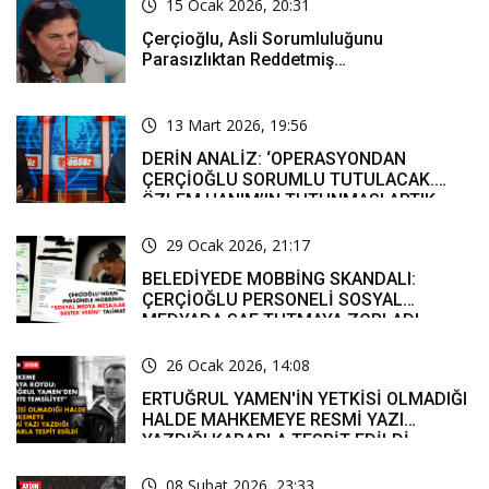
15 Ocak 2026, 20:31
Çerçioğlu, Asli Sorumluluğunu
Parasızlıktan Reddetmiş…
13 Mart 2026, 19:56
DERİN ANALİZ: ‘OPERASYONDAN
ÇERÇİOĞLU SORUMLU TUTULACAK.
ÖZLEM HANIM’IN TUTUNMASI ARTIK
MUCİZE’
29 Ocak 2026, 21:17
BELEDİYEDE MOBBİNG SKANDALI:
ÇERÇİOĞLU PERSONELİ SOSYAL
MEDYADA SAF TUTMAYA ZORLADI
26 Ocak 2026, 14:08
ERTUĞRUL YAMEN'İN YETKİSİ OLMADIĞI
HALDE MAHKEMEYE RESMİ YAZI
YAZDIĞI KARARLA TESPİT EDİLDİ
08 Şubat 2026, 23:33