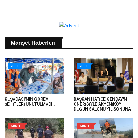
Manşet Haberleri
YEREL
YEREL
KUŞADASI’NIN GÖREV
BAŞKAN HATİCE GENÇAY'N
ŞEHİTLERİ UNUTULMADI..
ÖNERİSİYLE AKYENİKÖY
DÜĞÜN SALONU YIL SONUNA
KADAR ÜCRETSİZ..
GÜNCEL
GÜNCEL