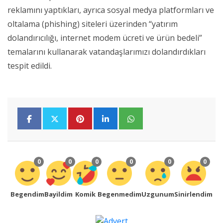
reklamını yaptıkları, ayrıca sosyal medya platformları ve
oltalama (phishing) siteleri üzerinden “yatırım
dolandırıcılığı, internet modem ücreti ve ürün bedeli”
temalarını kullanarak vatandaşlarımızı dolandırdıkları
tespit edildi.
0
0
0
0
0
0
Begendim
Bayildim
Komik
Begenmedim
Uzgunum
Sinirlendim