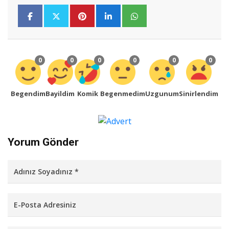
0
0
0
0
0
0
Begendim
Bayildim
Komik
Begenmedim
Uzgunum
Sinirlendim
Yorum Gönder