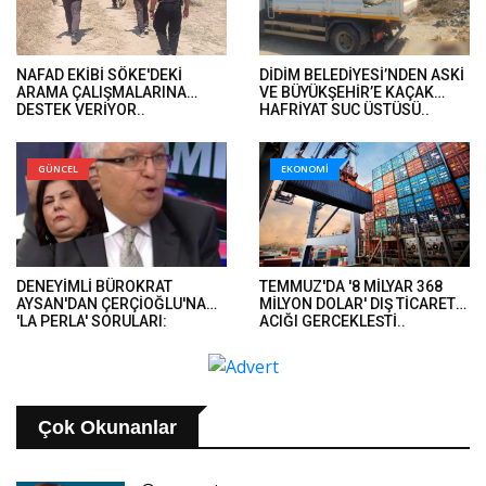
NAFAD EKİBİ SÖKE'DEKİ
DİDİM BELEDİYESİ’NDEN ASKİ
ARAMA ÇALIŞMALARINA
VE BÜYÜKŞEHİR’E KAÇAK
DESTEK VERİYOR..
HAFRİYAT SUÇ ÜSTÜSÜ..
GÜNCEL
EKONOMİ
DENEYİMLİ BÜROKRAT
TEMMUZ'DA '8 MİLYAR 368
AYSAN'DAN ÇERÇİOĞLU'NA
MİLYON DOLAR' DIŞ TİCARET
'LA PERLA' SORULARI:
AÇIĞI GERÇEKLEŞTİ..
'BUGÜNE KADAR AKLIN
NEREDEYDİ?'..
Çok Okunanlar