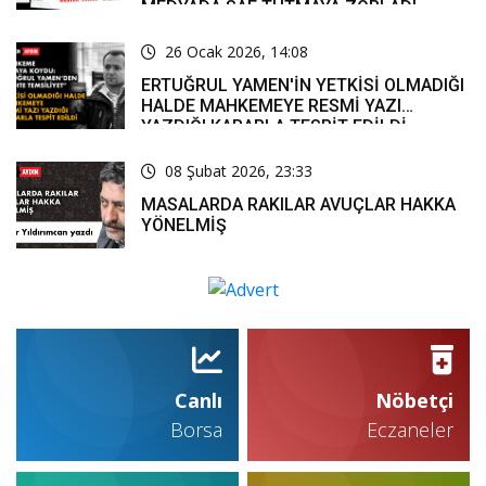
MEDYADA SAF TUTMAYA ZORLADI
26 Ocak 2026, 14:08
ERTUĞRUL YAMEN'İN YETKİSİ OLMADIĞI
HALDE MAHKEMEYE RESMİ YAZI
YAZDIĞI KARARLA TESPİT EDİLDİ
08 Şubat 2026, 23:33
MASALARDA RAKILAR AVUÇLAR HAKKA
YÖNELMİŞ
Canlı
Nöbetçi
Borsa
Eczaneler