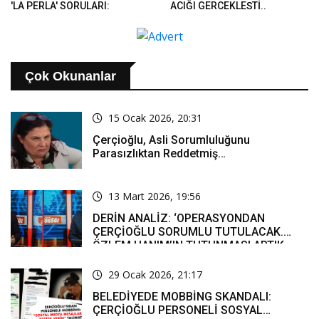
'LA PERLA' SORULARI:
AÇIĞI GERÇEKLEŞTİ..
'BUGÜNE KADAR AKLIN
NEREDEYDİ?'..
Çok Okunanlar
15 Ocak 2026, 20:31
Çerçioğlu, Asli Sorumluluğunu
Parasızlıktan Reddetmiş…
13 Mart 2026, 19:56
DERİN ANALİZ: ‘OPERASYONDAN
ÇERÇİOĞLU SORUMLU TUTULACAK.
ÖZLEM HANIM’IN TUTUNMASI ARTIK
MUCİZE’
29 Ocak 2026, 21:17
BELEDİYEDE MOBBİNG SKANDALI:
ÇERÇİOĞLU PERSONELİ SOSYAL