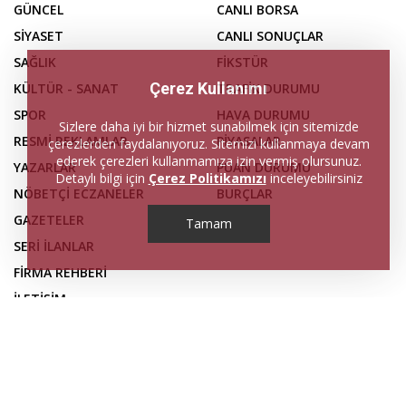
GÜNCEL
CANLI BORSA
SİYASET
CANLI SONUÇLAR
SAĞLIK
FİKSTÜR
Çerez Kullanımı
KÜLTÜR - SANAT
TRAFİK DURUMU
SPOR
HAVA DURUMU
Sizlere daha iyi bir hizmet sunabilmek için sitemizde
RESMİ REKLAMLAR
PİYASALAR
çerezlerden faydalanıyoruz. Sitemizi kullanmaya devam
ederek çerezleri kullanmamıza izin vermiş olursunuz.
YAZARLAR
PUAN DURUMU
Detaylı bilgi için
Çerez Politikamızı
inceleyebilirsiniz
NÖBETÇİ ECZANELER
BURÇLAR
GAZETELER
Tamam
SERİ İLANLAR
FİRMA REHBERİ
İLETİŞİM
KÜNYE
Web sitemizdeki haber içerikleri, izin alınmadan ve