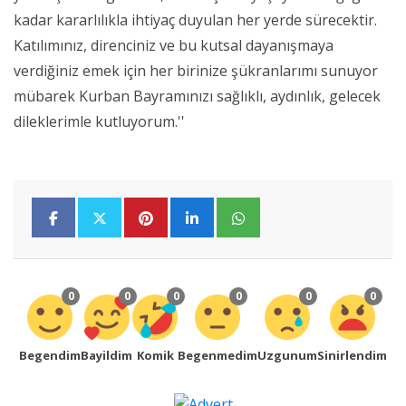
kadar kararlılıkla ihtiyaç duyulan her yerde sürecektir.
Katılımınız, direnciniz ve bu kutsal dayanışmaya
verdiğiniz emek için her birinize şükranlarımı sunuyor
mübarek Kurban Bayramınızı sağlıklı, aydınlık, gelecek
dileklerimle kutluyorum.''
0
0
0
0
0
0
Begendim
Bayildim
Komik
Begenmedim
Uzgunum
Sinirlendim