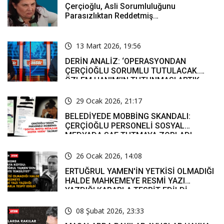
Çerçioğlu, Asli Sorumluluğunu
Parasızlıktan Reddetmiş…
13 Mart 2026, 19:56
DERİN ANALİZ: ‘OPERASYONDAN
ÇERÇİOĞLU SORUMLU TUTULACAK.
ÖZLEM HANIM’IN TUTUNMASI ARTIK
MUCİZE’
29 Ocak 2026, 21:17
BELEDİYEDE MOBBİNG SKANDALI:
ÇERÇİOĞLU PERSONELİ SOSYAL
MEDYADA SAF TUTMAYA ZORLADI
26 Ocak 2026, 14:08
ERTUĞRUL YAMEN'İN YETKİSİ OLMADIĞI
HALDE MAHKEMEYE RESMİ YAZI
YAZDIĞI KARARLA TESPİT EDİLDİ
08 Şubat 2026, 23:33