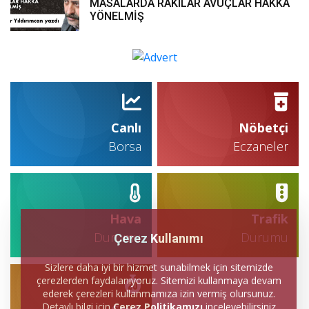
MASALARDA RAKILAR AVUÇLAR HAKKA
YÖNELMİŞ
Canlı
Nöbetçi
Borsa
Eczaneler
Hava
Trafik
Durumu
Durumu
Çerez Kullanımı
Sizlere daha iyi bir hizmet sunabilmek için sitemizde
çerezlerden faydalanıyoruz. Sitemizi kullanmaya devam
ederek çerezleri kullanmamıza izin vermiş olursunuz.
Detaylı bilgi için
Çerez Politikamızı
inceleyebilirsiniz