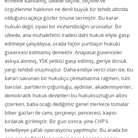
etmekle kalmamış; ülkede seçme, seçilme ve
örgütlenme hakkının ne denli büyük bir tehdit altında
olduğunu açıkça gözler önüne sermiştir. Bu karar
hukuki değil, siyasi bir mühendisliğin ürünüdür. Bir
ülkede, ana muhalefetin iradesi dahi hukuk eliyle gasp
edilmeye çalışıldıysa, orada hiçbir yurttaşın hukuki
güvencesi kalmamış demektir. Anayasal güvenceler
askıya alınmış, YSK yetkisi gasp edilmiş, geriye dönük
yargı tehdidi oluşmuştur. Daha endişe verici olan ise, bu
kararı savunan bir hukukçu çıkmamasına rağmen, tüm
barolar, partilerin çoğunluğu, aydınlar, akademisyenler,
demokratik hukuk devletleri bu hukuksuzluğun altını
çizerken, baba ocağı dediğimiz genel merkeze tomalar
biber gazları ile camı, çerçeveyi, penceresi, kapısı
kırılarak girilmiştir. Bir gün sonra, yine CHP'li
belediyeye şafak operasyonu yapılmıştır. Bu arada bir