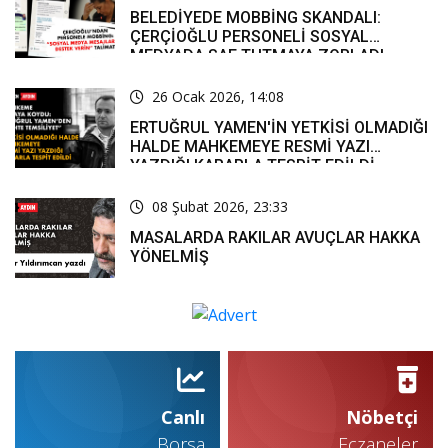
BELEDİYEDE MOBBİNG SKANDALI:
ÇERÇİOĞLU PERSONELİ SOSYAL
MEDYADA SAF TUTMAYA ZORLADI
26 Ocak 2026, 14:08
ERTUĞRUL YAMEN'İN YETKİSİ OLMADIĞI
HALDE MAHKEMEYE RESMİ YAZI
YAZDIĞI KARARLA TESPİT EDİLDİ
08 Şubat 2026, 23:33
MASALARDA RAKILAR AVUÇLAR HAKKA
YÖNELMİŞ
Canlı
Nöbetçi
Borsa
Eczaneler