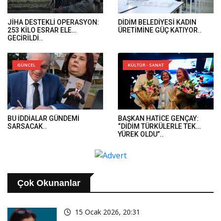
JİHA DESTEKLİ OPERASYON:
DİDİM BELEDİYESİ KADIN
253 KİLO ESRAR ELE
ÜRETİMİNE GÜÇ KATIYOR..
GEÇİRİLDİ..
GÜNCEL
KÜLTÜR - SANAT
BU İDDİALAR GÜNDEMİ
BAŞKAN HATİCE GENÇAY:
SARSACAK..
“DİDİM TÜRKÜLERLE TEK
YÜREK OLDU”..
Çok Okunanlar
15 Ocak 2026, 20:31