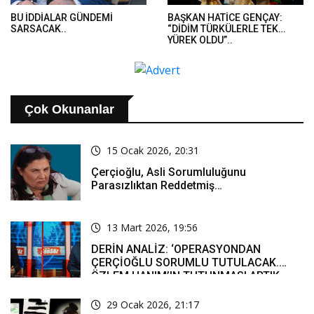
BU İDDİALAR GÜNDEMİ
BAŞKAN HATİCE GENÇAY:
SARSACAK..
“DİDİM TÜRKÜLERLE TEK
YÜREK OLDU”..
Çok Okunanlar
15 Ocak 2026, 20:31
Çerçioğlu, Asli Sorumluluğunu
Parasızlıktan Reddetmiş…
13 Mart 2026, 19:56
DERİN ANALİZ: ‘OPERASYONDAN
ÇERÇİOĞLU SORUMLU TUTULACAK.
ÖZLEM HANIM’IN TUTUNMASI ARTIK
MUCİZE’
29 Ocak 2026, 21:17