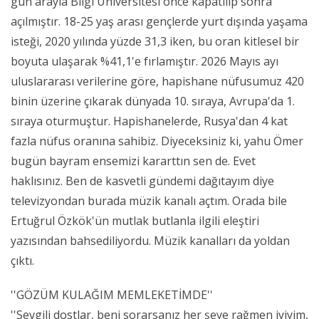
gün arayla Bilgi Üniversitesi önce kapatılıp sonra
açılmıştır. 18-25 yaş arası gençlerde yurt dışında yaşama
isteği, 2020 yılında yüzde 31,3 iken, bu oran kitlesel bir
boyuta ulaşarak %41,1'e fırlamıştır. 2026 Mayıs ayı
uluslararası verilerine göre, hapishane nüfusumuz 420
binin üzerine çıkarak dünyada 10. sıraya, Avrupa'da 1.
sıraya oturmuştur. Hapishanelerde, Rusya'dan 4 kat
fazla nüfus oranına sahibiz. Diyeceksiniz ki, yahu Ömer
bugün bayram ensemizi kararttın sen de. Evet
haklısınız. Ben de kasvetli gündemi dağıtayım diye
televizyondan burada müzik kanalı açtım. Orada bile
Ertuğrul Özkök'ün mutlak butlanla ilgili eleştiri
yazısından bahsediliyordu. Müzik kanalları da yoldan
çıktı.
''GÖZÜM KULAĞIM MEMLEKETİMDE''
''Sevgili dostlar, beni sorarsanız her şeye rağmen iyiyim,