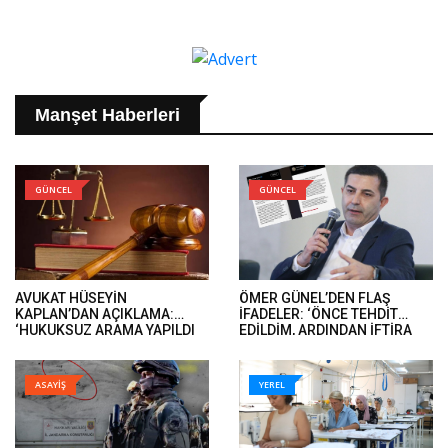
Manşet Haberleri
GÜNCEL
GÜNCEL
AVUKAT HÜSEYİN
ÖMER GÜNEL’DEN FLAŞ
KAPLAN’DAN AÇIKLAMA:
İFADELER: ‘ÖNCE TEHDİT
‘HUKUKSUZ ARAMA YAPILDI
EDİLDİM, ARDINDAN İFTİRA
VE ÖMER GÜNEL’İN DAVA
İFADELERİ GELDİ’..
DOSYALARINA EL KONULDU’..
ASAYİŞ
YEREL