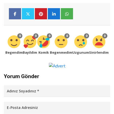
0
0
0
0
0
0
Begendim
Bayildim
Komik
Begenmedim
Uzgunum
Sinirlendim
Yorum Gönder