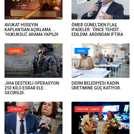
AVUKAT HÜSEYİN
ÖMER GÜNEL’DEN FLAŞ
KAPLAN’DAN AÇIKLAMA:
İFADELER: ‘ÖNCE TEHDİT
‘HUKUKSUZ ARAMA YAPILDI
EDİLDİM, ARDINDAN İFTİRA
VE ÖMER GÜNEL’İN DAVA
İFADELERİ GELDİ’..
DOSYALARINA EL KONULDU’..
ASAYİŞ
YEREL
JİHA DESTEKLİ OPERASYON:
DİDİM BELEDİYESİ KADIN
253 KİLO ESRAR ELE
ÜRETİMİNE GÜÇ KATIYOR..
GEÇİRİLDİ..
GÜNCEL
KÜLTÜR - SANAT