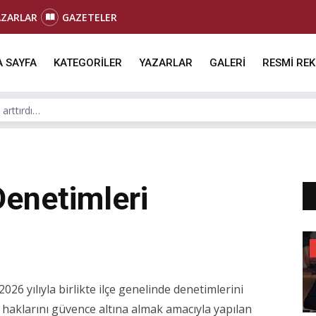
AZARLAR
GAZETELER
 SAYFA
KATEGORİLER
YAZARLAR
GALERİ
RESMİ RE
 arttırdı…
Denetimleri
026 yılıyla birlikte ilçe genelinde denetimlerini
ci haklarını güvence altına almak amacıyla yapılan