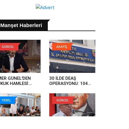
Manşet Haberleri
GÜNCEL
ASAYİŞ
ER GÜNEL'DEN
30 İLDE DEAŞ
KUK HAMLESİ:
OPERASYONU: 104
RGI SÜRECİNİ
ŞÜPHELİ YAKALANDI..
KİLEMEYE
LIŞANLAR HUKUK
YEREL
GÜNCEL
ÜNDE HESAP
RECEK..