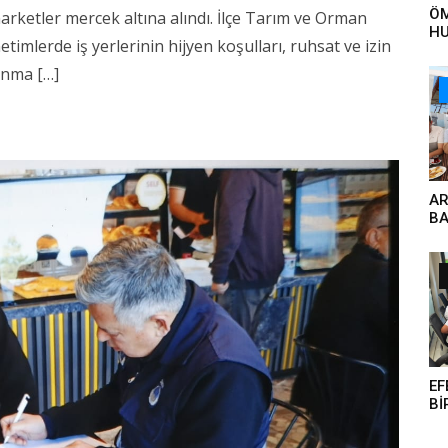
ÖM
arketler mercek altına alındı. İlçe Tarım ve Orman
HU
timlerde iş yerlerinin hijyen koşulları, ruhsat ve izin
YA
ET
lanma […]
ÇA
ÖN
VE
AR
BA
GÜ
EF
Bİ
KA