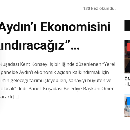
130 kez okundu.
Aydın’ı Ekonomisini
ındıracağız”…
Kuşadası Kent Konseyi iş birliğinde düzenlenen “Yerel
 panelde Aydın’ı ekonomik açıdan kalkındırmak için
ÖM
ın’ın geleceği tarımı işleyebilen, sanayiyi büyüten ve
HU
 olacak” dedi. Panel, Kuşadası Belediye Başkanı Ömer
YA
ET
ararlı […]
ÇA
ÖN
VE