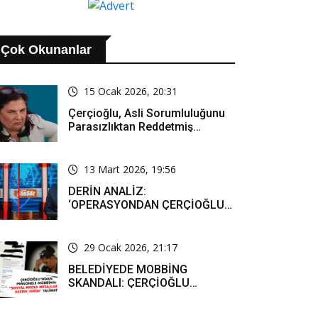
AÇIKLAMASI..
Çok Okunanlar
15 Ocak 2026, 20:31
Çerçioğlu, Asli Sorumluluğunu
Parasızlıktan Reddetmiş…
13 Mart 2026, 19:56
DERİN ANALİZ:
‘OPERASYONDAN ÇERÇİOĞLU
SORUMLU TUTULACAK. ÖZLEM
HANIM’IN TUTUNMASI ARTIK
MUCİZE’
29 Ocak 2026, 21:17
BELEDİYEDE MOBBİNG
SKANDALI: ÇERÇİOĞLU
PERSONELİ SOSYAL MEDYADA
SAF TUTMAYA ZORLADI