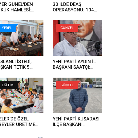
ER GÜNEL'DEN
30 İLDE DEAŞ
KUK HAMLESİ:
OPERASYONU: 104
RGI SÜRECİNİ
ŞÜPHELİ YAKALANDI..
KİLEMEYE
LIŞANLAR HUKUK
YEREL
GÜNCEL
ÜNDE HESAP
RECEK..
SLANLI İSTEDİ,
YENİ PARTİ AYDIN İL
ŞKAN TETİK 5
BAŞKANI SAATÇI:
NDE YAPTI..
'BOYUN
EĞMEYECEĞİZ'..
EĞİTİM
GÜNCEL
ELER’DE ÖZEL
YENİ PARTİ KUŞADASI
REYLER ÜRETİME
İLÇE BAŞKANI
TILIYOR..
GÜRBİLEK'TEN
OPERASYON