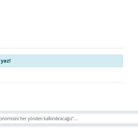
 yaz!
konomisini her yönden kalkındıracağız”…