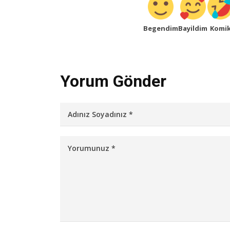
Begendim
Bayildim
Komi
Yorum Gönder