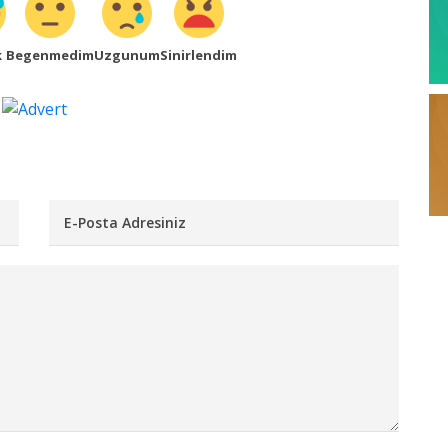
k
Begenmedim
Uzgunum
Sinirlendim