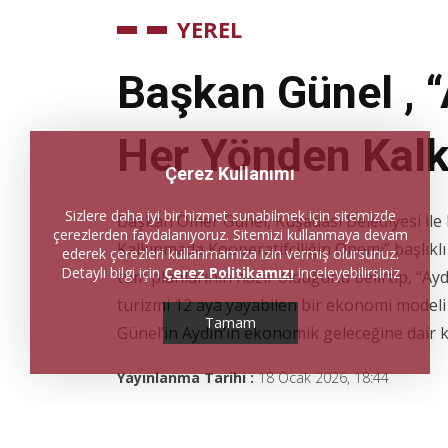
YEREL
Başkan Günel , “
Her Yönden Kalk
Çerez Kullanımı
Sizlere daha iyi bir hizmet sunabilmek için sitemizde
Başkan Ömer Günel, Kuşadası Belediyesi ile 
çerezlerden faydalanıyoruz. Sitemizi kullanmaya devam
Kalkınmada Kooperatifçiliğin Önemi” başlıklı
ederek çerezleri kullanmamıza izin vermiş olursunuz.
Detaylı bilgi için
Çerez Politikamızı
inceleyebilirsiniz
tüm planlarının hazır olduğunu belirtip, “Ayd
turizmi 12 aya yayabilen bir ekonomi modeli
Tamam
Günel’in Aydın’ın ekonomik geleceğine dair k
Yayınlanma Tarihi :
18 Ocak 2026, 18:44