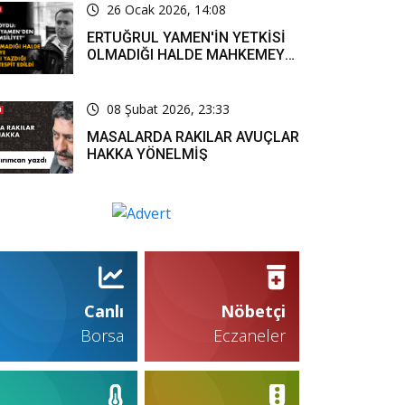
26 Ocak 2026, 14:08
ERTUĞRUL YAMEN'İN YETKİSİ
OLMADIĞI HALDE MAHKEMEYE
RESMİ YAZI YAZDIĞI KARARLA
TESPİT EDİLDİ
08 Şubat 2026, 23:33
MASALARDA RAKILAR AVUÇLAR
HAKKA YÖNELMİŞ
Canlı
Nöbetçi
Borsa
Eczaneler