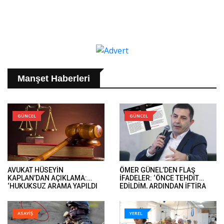
Manşet Haberleri
GÜNCEL
GÜNCEL
AVUKAT HÜSEYİN
ÖMER GÜNEL’DEN FLAŞ
KAPLAN’DAN AÇIKLAMA:
İFADELER: ‘ÖNCE TEHDİT
‘HUKUKSUZ ARAMA YAPILDI
EDİLDİM, ARDINDAN İFTİRA
VE ÖMER GÜNEL’İN DAVA
İFADELERİ GELDİ’..
DOSYALARINA EL KONULDU’..
ASAYİŞ
YEREL