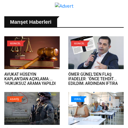
Manşet Haberleri
GÜNCEL
GÜNCEL
AVUKAT HÜSEYİN
ÖMER GÜNEL’DEN FLAŞ
KAPLAN’DAN AÇIKLAMA:
İFADELER: ‘ÖNCE TEHDİT
‘HUKUKSUZ ARAMA YAPILDI
EDİLDİM, ARDINDAN İFTİRA
VE ÖMER GÜNEL’İN DAVA
İFADELERİ GELDİ’..
DOSYALARINA EL KONULDU’..
ASAYİŞ
YEREL