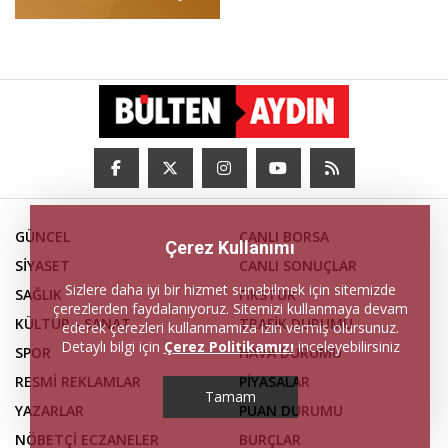
GÜNCEL
CANLI BORSA
Çerez Kullanımı
SİYASET
CANLI SONUÇLAR
Sizlere daha iyi bir hizmet sunabilmek için sitemizde
SAĞLIK
FİKSTÜR
çerezlerden faydalanıyoruz. Sitemizi kullanmaya devam
KÜLTÜR - SANAT
TRAFİK DURUMU
ederek çerezleri kullanmamıza izin vermiş olursunuz.
Detaylı bilgi için
Çerez Politikamızı
inceleyebilirsiniz
SPOR
HAVA DURUMU
RESMİ REKLAMLAR
PİYASALAR
Tamam
YAZARLAR
PUAN DURUMU
NÖBETÇİ ECZANELER
BURÇLAR