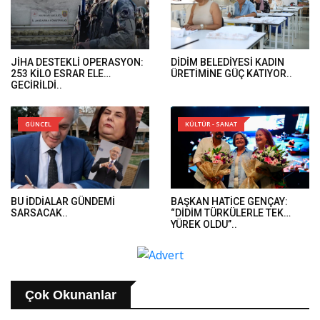
JİHA DESTEKLİ OPERASYON:
DİDİM BELEDİYESİ KADIN
253 KİLO ESRAR ELE
ÜRETİMİNE GÜÇ KATIYOR..
GEÇİRİLDİ..
GÜNCEL
KÜLTÜR - SANAT
BU İDDİALAR GÜNDEMİ
BAŞKAN HATİCE GENÇAY:
SARSACAK..
“DİDİM TÜRKÜLERLE TEK
YÜREK OLDU”..
Çok Okunanlar