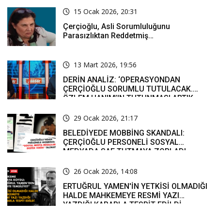
15 Ocak 2026, 20:31
Çerçioğlu, Asli Sorumluluğunu
Parasızlıktan Reddetmiş…
13 Mart 2026, 19:56
DERİN ANALİZ: ‘OPERASYONDAN
ÇERÇİOĞLU SORUMLU TUTULACAK.
ÖZLEM HANIM’IN TUTUNMASI ARTIK
MUCİZE’
29 Ocak 2026, 21:17
BELEDİYEDE MOBBİNG SKANDALI:
ÇERÇİOĞLU PERSONELİ SOSYAL
MEDYADA SAF TUTMAYA ZORLADI
26 Ocak 2026, 14:08
ERTUĞRUL YAMEN'İN YETKİSİ OLMADIĞI
HALDE MAHKEMEYE RESMİ YAZI
YAZDIĞI KARARLA TESPİT EDİLDİ