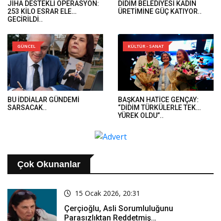
JİHA DESTEKLİ OPERASYON:
DİDİM BELEDİYESİ KADIN
253 KİLO ESRAR ELE
ÜRETİMİNE GÜÇ KATIYOR..
GEÇİRİLDİ..
GÜNCEL
KÜLTÜR - SANAT
BU İDDİALAR GÜNDEMİ
BAŞKAN HATİCE GENÇAY:
SARSACAK..
“DİDİM TÜRKÜLERLE TEK
YÜREK OLDU”..
Çok Okunanlar
15 Ocak 2026, 20:31
Çerçioğlu, Asli Sorumluluğunu
Parasızlıktan Reddetmiş…