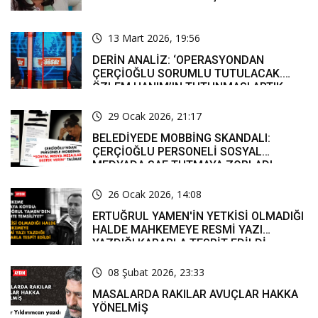
13 Mart 2026, 19:56
DERİN ANALİZ: ‘OPERASYONDAN
ÇERÇİOĞLU SORUMLU TUTULACAK.
ÖZLEM HANIM’IN TUTUNMASI ARTIK
MUCİZE’
29 Ocak 2026, 21:17
BELEDİYEDE MOBBİNG SKANDALI:
ÇERÇİOĞLU PERSONELİ SOSYAL
MEDYADA SAF TUTMAYA ZORLADI
26 Ocak 2026, 14:08
ERTUĞRUL YAMEN'İN YETKİSİ OLMADIĞI
HALDE MAHKEMEYE RESMİ YAZI
YAZDIĞI KARARLA TESPİT EDİLDİ
08 Şubat 2026, 23:33
MASALARDA RAKILAR AVUÇLAR HAKKA
YÖNELMİŞ