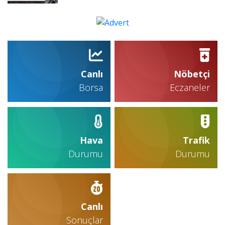
Canlı
Nöbetçi
Borsa
Eczaneler
Hava
Trafik
Durumu
Durumu
Canlı
Sonuçlar