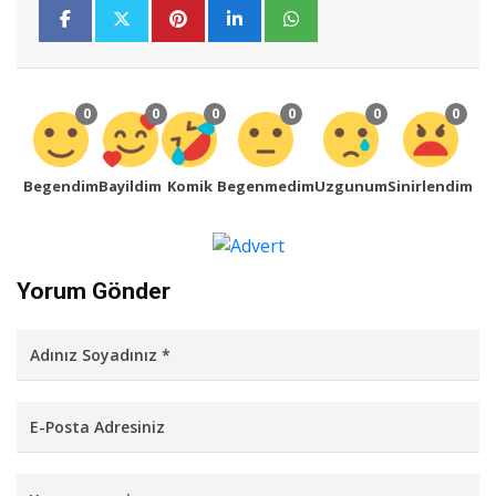
0
0
0
0
0
0
Begendim
Bayildim
Komik
Begenmedim
Uzgunum
Sinirlendim
Yorum Gönder