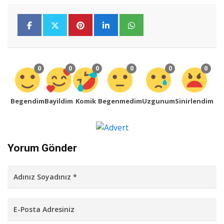
0
0
0
0
0
0
Begendim
Bayildim
Komik
Begenmedim
Uzgunum
Sinirlendim
Yorum Gönder