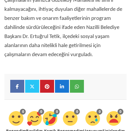
Çalışmaların yalnızca Güzelköy Mahallesi ile sınırlı
kalmayacağını, ihtiyaç duyulan diğer mahallelerde de
benzer bakım ve onarım faaliyetlerinin program
dahilinde sürdürüleceğini ifade eden Nazilli Belediye
Başkanı Dr. Ertuğrul Tetik, ilçedeki sosyal yaşam
alanlarının daha nitelikli hale getirilmesi için
çalışmaların devam edeceğini vurguladı.
0
0
0
0
0
0
Begendim
Bayildim
Komik
Begenmedim
Uzgunum
Sinirlendim