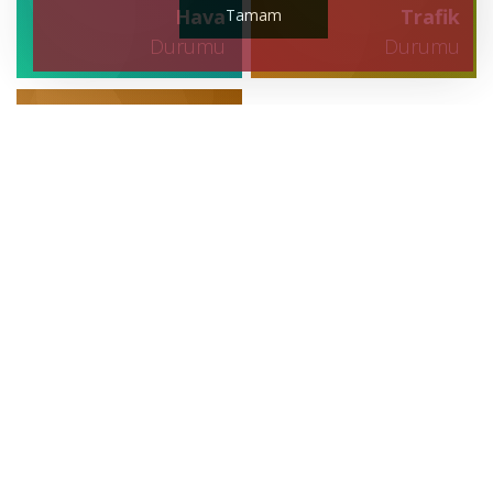
Hava
Trafik
Tamam
Durumu
Durumu
Canlı
Sonuçlar
GÜNCEL
CANLI BORSA