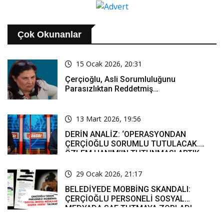
Çok Okunanlar
15 Ocak 2026, 20:31
Çerçioğlu, Asli Sorumluluğunu
Parasızlıktan Reddetmiş…
13 Mart 2026, 19:56
DERİN ANALİZ: ‘OPERASYONDAN
ÇERÇİOĞLU SORUMLU TUTULACAK.
ÖZLEM HANIM’IN TUTUNMASI ARTIK
MUCİZE’
29 Ocak 2026, 21:17
BELEDİYEDE MOBBİNG SKANDALI:
ÇERÇİOĞLU PERSONELİ SOSYAL
MEDYADA SAF TUTMAYA ZORLADI