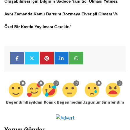
Oluşabilmesi Için Bilginin Sadece Yanıltıcı Olması Yetmez
Aynı Zamanda Kamu Barışını Bozmaya Elverişli Olması Ve
Özel Bir Kastla Yayılması Gerekir."
0
0
0
0
0
0
Begendim
Bayildim
Komik
Begenmedim
Uzgunum
Sinirlendim
Yorum Gönder