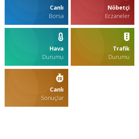
Canlı
Nöbetçi
Borsa
Eczaneler
Hava
Trafik
Durumu
Durumu
Canlı
Sonuçlar