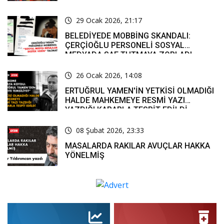
MUCİZE’
29 Ocak 2026, 21:17
BELEDİYEDE MOBBİNG SKANDALI:
ÇERÇİOĞLU PERSONELİ SOSYAL
MEDYADA SAF TUTMAYA ZORLADI
26 Ocak 2026, 14:08
ERTUĞRUL YAMEN'İN YETKİSİ OLMADIĞI
HALDE MAHKEMEYE RESMİ YAZI
YAZDIĞI KARARLA TESPİT EDİLDİ
08 Şubat 2026, 23:33
MASALARDA RAKILAR AVUÇLAR HAKKA
YÖNELMİŞ