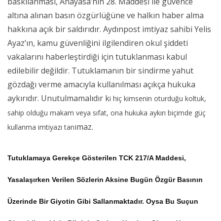
baskılanması, Anayasa’nın 28. Maddesi ile güvence
altına alınan basın özgürlüğüne ve halkın haber alma
hakkına açık bir saldırıdır. Aydınpost imtiyaz sahibi Yelis
Ayaz’ın, kamu güvenliğini ilgilendiren okul şiddeti
vakalarını haberleştirdiği için tutuklanması kabul
edilebilir değildir. Tutuklamanın bir sindirme yahut
gözdağı verme amacıyla kullanılması açıkça hukuka
aykırıdır. Unutulmamalıdır k
i hiç kimsenin oturduğu koltuk,
sahip olduğu makam veya sıfat, ona hukuka aykırı biçimde güç
ımaz.
kullanma imtiyazı tan
Tutuklamaya Gerekçe Gösterilen TCK 217/A Maddesi,
Yasalaşırken Verilen Sözlerin Aksine Bugün Özgür Basının
Üzerinde Bir Giyotin Gibi Sallanmaktadır. Oysa Bu Suçun