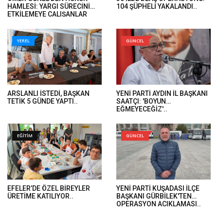
HAMLESİ: YARGI SÜRECİNİ
104 ŞÜPHELİ YAKALANDI..
ETKİLEMEYE ÇALIŞANLAR
HUKUK ÖNÜNDE HESAP
VERECEK..
YEREL
GÜNCEL
ARSLANLI İSTEDİ, BAŞKAN
YENİ PARTİ AYDIN İL BAŞKANI
TETİK 5 GÜNDE YAPTI..
SAATÇI: 'BOYUN
EĞMEYECEĞİZ'..
EĞİTİM
GÜNCEL
EFELER’DE ÖZEL BİREYLER
YENİ PARTİ KUŞADASI İLÇE
ÜRETİME KATILIYOR..
BAŞKANI GÜRBİLEK'TEN
OPERASYON AÇIKLAMASI..