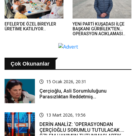
EFELER’DE ÖZEL BİREYLER
YENİ PARTİ KUŞADASI İLÇE
ÜRETİME KATILIYOR..
BAŞKANI GÜRBİLEK'TEN
OPERASYON AÇIKLAMASI..
Çok Okunanlar
15 Ocak 2026, 20:31
Çerçioğlu, Asli Sorumluluğunu
Parasızlıktan Reddetmiş…
13 Mart 2026, 19:56
DERİN ANALİZ: ‘OPERASYONDAN
ÇERÇİOĞLU SORUMLU TUTULACAK.
ÖZLEM HANIM’IN TUTUNMASI ARTIK