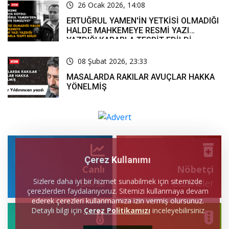
26 Ocak 2026, 14:08
ERTUĞRUL YAMEN'İN YETKİSİ OLMADIĞI
HALDE MAHKEMEYE RESMİ YAZI
YAZDIĞI KARARLA TESPİT EDİLDİ
08 Şubat 2026, 23:33
MASALARDA RAKILAR AVUÇLAR HAKKA
YÖNELMİŞ
Çerez Kullanımı
Canlı
Nöbetçi
Sizlere daha iyi bir hizmet sunabilmek için sitemizde
Borsa
Eczaneler
çerezlerden faydalanıyoruz. Sitemizi kullanmaya devam
ederek çerezleri kullanmamıza izin vermiş olursunuz.
Detaylı bilgi için
Çerez Politikamızı
inceleyebilirsiniz