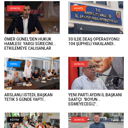
GÜNCEL
ASAYİŞ
ÖMER GÜNEL'DEN HUKUK
30 İLDE DEAŞ OPERASYONU:
HAMLESİ: YARGI SÜRECİNİ
104 ŞÜPHELİ YAKALANDI..
ETKİLEMEYE ÇALIŞANLAR
HUKUK ÖNÜNDE HESAP
VERECEK..
YEREL
GÜNCEL
ARSLANLI İSTEDİ, BAŞKAN
YENİ PARTİ AYDIN İL BAŞKANI
TETİK 5 GÜNDE YAPTI..
SAATÇI: 'BOYUN
EĞMEYECEĞİZ'..
EĞİTİM
GÜNCEL