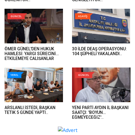
GÜNCEL
ASAYİŞ
ÖMER GÜNEL'DEN HUKUK
30 İLDE DEAŞ OPERASYONU:
HAMLESİ: YARGI SÜRECİNİ
104 ŞÜPHELİ YAKALANDI..
ETKİLEMEYE ÇALIŞANLAR
HUKUK ÖNÜNDE HESAP
VERECEK..
YEREL
GÜNCEL
ARSLANLI İSTEDİ, BAŞKAN
YENİ PARTİ AYDIN İL BAŞKANI
TETİK 5 GÜNDE YAPTI..
SAATÇI: 'BOYUN
EĞMEYECEĞİZ'..