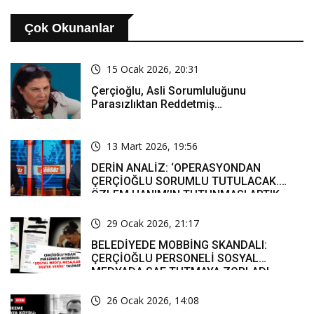
Çok Okunanlar
15 Ocak 2026, 20:31
Çerçioğlu, Asli Sorumluluğunu
Parasızlıktan Reddetmiş…
13 Mart 2026, 19:56
DERİN ANALİZ: ‘OPERASYONDAN
ÇERÇİOĞLU SORUMLU TUTULACAK.
ÖZLEM HANIM’IN TUTUNMASI ARTIK
MUCİZE’
29 Ocak 2026, 21:17
BELEDİYEDE MOBBİNG SKANDALI:
ÇERÇİOĞLU PERSONELİ SOSYAL
MEDYADA SAF TUTMAYA ZORLADI
26 Ocak 2026, 14:08