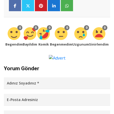
0
0
0
0
0
0
Begendim
Bayildim
Komik
Begenmedim
Uzgunum
Sinirlendim
Yorum Gönder