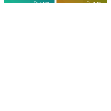
Durumu
Durumu
Canlı
Sonuçlar
GÜNCEL
CANLI BORSA
SİYASET
CANLI SONUÇLAR