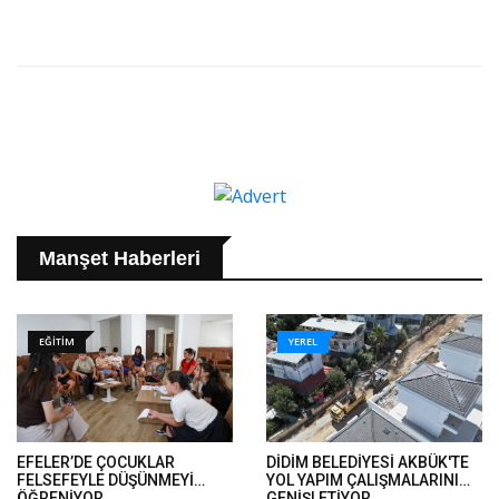
Manşet Haberleri
EĞİTİM
YEREL
EFELER’DE ÇOCUKLAR
DİDİM BELEDİYESİ AKBÜK'TE
FELSEFEYLE DÜŞÜNMEYİ
YOL YAPIM ÇALIŞMALARINI
ÖĞRENİYOR..
GENİŞLETİYOR..