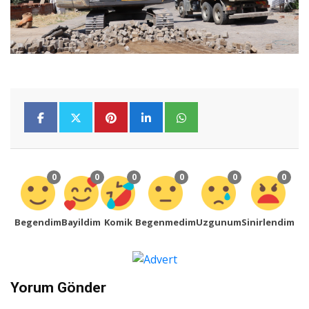
0
0
0
0
0
0
Begendim
Bayildim
Komik
Begenmedim
Uzgunum
Sinirlendim
Yorum Gönder