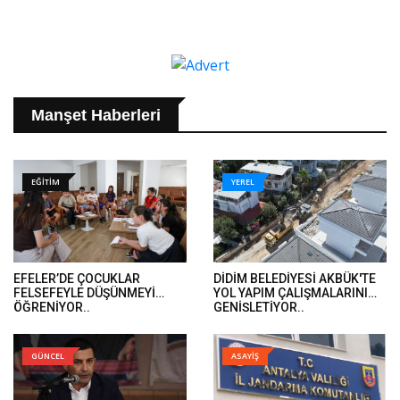
Manşet Haberleri
EĞİTİM
YEREL
EFELER’DE ÇOCUKLAR
DİDİM BELEDİYESİ AKBÜK'TE
FELSEFEYLE DÜŞÜNMEYİ
YOL YAPIM ÇALIŞMALARINI
ÖĞRENİYOR..
GENİŞLETİYOR..
GÜNCEL
ASAYİŞ