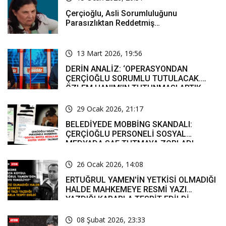
Çerçioğlu, Asli Sorumluluğunu
Parasızlıktan Reddetmiş…
13 Mart 2026, 19:56
DERİN ANALİZ: ‘OPERASYONDAN
ÇERÇİOĞLU SORUMLU TUTULACAK.
ÖZLEM HANIM’IN TUTUNMASI ARTIK
MUCİZE’
29 Ocak 2026, 21:17
BELEDİYEDE MOBBİNG SKANDALI:
ÇERÇİOĞLU PERSONELİ SOSYAL
MEDYADA SAF TUTMAYA ZORLADI
26 Ocak 2026, 14:08
ERTUĞRUL YAMEN'İN YETKİSİ OLMADIĞI
HALDE MAHKEMEYE RESMİ YAZI
YAZDIĞI KARARLA TESPİT EDİLDİ
08 Şubat 2026, 23:33