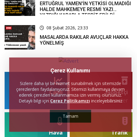
ERTUĞRUL YAMEN'İN YETKİSİ OLMADIĞI
HALDE MAHKEMEYE RESMİ YAZI
YAZDIĞI KARARLA TESPİT EDİLDİ
08 Şubat 2026, 23:33
MASALARDA RAKILAR AVUÇLAR HAKKA
YÖNELMİŞ
Çerez Kullanımı
Sizlere daha iyi bir hizmet sunabilmek için sitemizde
çerezlerden faydalanıyoruz. Sitemizi kullanmaya devam
Canlı
Nöbetçi
ederek çerezleri kullanmamıza izin vermiş olursunuz.
Borsa
Eczaneler
Detaylı bilgi için
Çerez Politikamızı
inceleyebilirsiniz
Tamam
Hava
Trafik