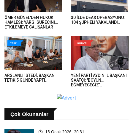
ÖMER GÜNEL'DEN HUKUK
30 İLDE DEAŞ OPERASYONU:
HAMLESİ: YARGI SÜRECİNİ
104 ŞÜPHELİ YAKALANDI..
ETKİLEMEYE ÇALIŞANLAR
HUKUK ÖNÜNDE HESAP
VERECEK..
YEREL
GÜNCEL
ARSLANLI İSTEDİ, BAŞKAN
YENİ PARTİ AYDIN İL BAŞKANI
TETİK 5 GÜNDE YAPTI..
SAATÇI: 'BOYUN
EĞMEYECEĞİZ'..
Çok Okunanlar
15 Ocak 2026, 20:31