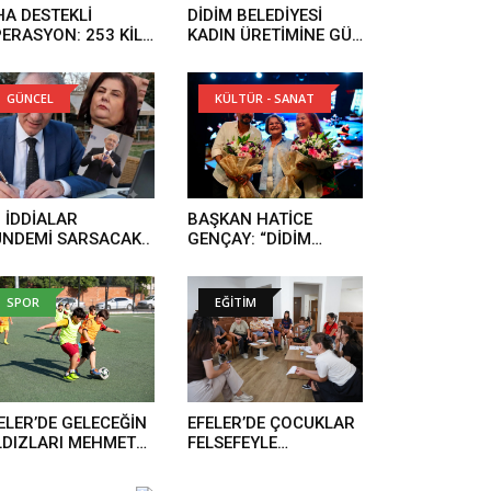
HA DESTEKLİ
DİDİM BELEDİYESİ
ERASYON: 253 KİLO
KADIN ÜRETİMİNE GÜÇ
RAR ELE GEÇİRİLDİ..
KATIYOR..
GÜNCEL
KÜLTÜR - SANAT
 İDDİALAR
BAŞKAN HATİCE
NDEMİ SARSACAK..
GENÇAY: “DİDİM
TÜRKÜLERLE TEK
YÜREK OLDU”..
SPOR
EĞİTİM
ELER’DE GELECEĞİN
EFELER’DE ÇOCUKLAR
LDIZLARI MEHMET
FELSEFEYLE
BARLI SPOR
DÜŞÜNMEYİ
SİSLERİ’NDE
ÖĞRENİYOR..