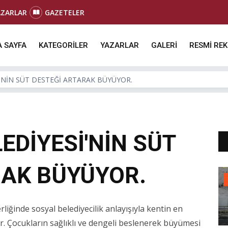
AZARLAR
GAZETELER
 SAYFA
KATEGORİLER
YAZARLAR
GALERİ
RESMİ RE
'NİN SÜT DESTEĞİ ARTARAK BÜYÜYOR.
EDİYESİ'NİN SÜT
RAK BÜYÜYOR.
iğinde sosyal belediyecilik anlayışıyla kentin en
. Çocukların sağlıklı ve dengeli beslenerek büyümesi