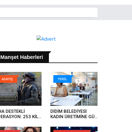
Manşet Haberleri
ASAYİŞ
YEREL
HA DESTEKLİ
DİDİM BELEDİYESİ
ERASYON: 253 KİLO
KADIN ÜRETİMİNE GÜÇ
RAR ELE GEÇİRİLDİ..
KATIYOR..