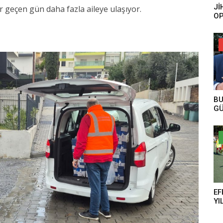
Jİ
 geçen gün daha fazla aileye ulaşıyor.
OP
ES
BU
GÜ
EF
YI
AN
TE