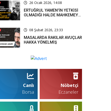
26 Ocak 2026, 14:08
ERTUĞRUL YAMEN'İN YETKİSİ
OLMADIĞI HALDE MAHKEMEYE
RESMİ YAZI YAZDIĞI KARARLA
TESPİT EDİLDİ
08 Şubat 2026, 23:33
MASALARDA RAKILAR AVUÇLAR
HAKKA YÖNELMİŞ
Canlı
Nöbetçi
Borsa
Eczaneler