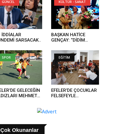
GÜNCEL
KÜLTÜR - SANAT
 İDDİALAR
BAŞKAN HATİCE
NDEMİ SARSACAK..
GENÇAY: “DİDİM
TÜRKÜLERLE TEK
YÜREK OLDU”..
SPOR
EĞİTİM
ELER’DE GELECEĞİN
EFELER’DE ÇOCUKLAR
LDIZLARI MEHMET
FELSEFEYLE
BARLI SPOR
DÜŞÜNMEYİ
SİSLERİ’NDE
ÖĞRENİYOR..
TİŞİYOR
Çok Okunanlar