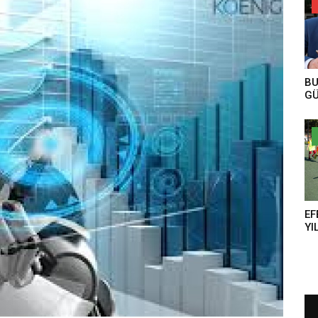
BU
GÜ
EF
YI
AN
TE
YE