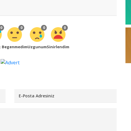
0
0
0
0
k
Begenmedim
Uzgunum
Sinirlendim