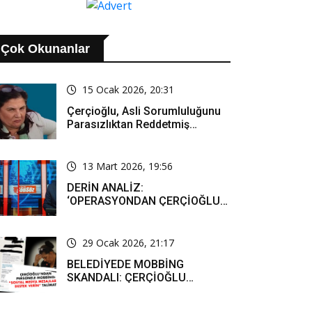
TİŞİYOR
Çok Okunanlar
15 Ocak 2026, 20:31
Çerçioğlu, Asli Sorumluluğunu
Parasızlıktan Reddetmiş…
13 Mart 2026, 19:56
DERİN ANALİZ:
‘OPERASYONDAN ÇERÇİOĞLU
SORUMLU TUTULACAK. ÖZLEM
HANIM’IN TUTUNMASI ARTIK
MUCİZE’
29 Ocak 2026, 21:17
BELEDİYEDE MOBBİNG
SKANDALI: ÇERÇİOĞLU
PERSONELİ SOSYAL MEDYADA
SAF TUTMAYA ZORLADI