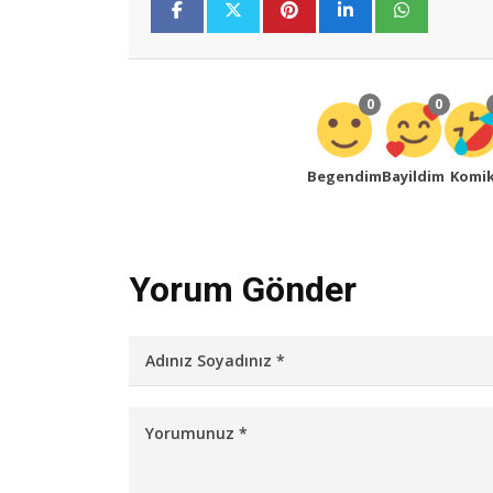
0
0
Begendim
Bayildim
Komi
Yorum Gönder