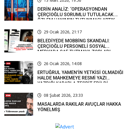
13 Mart 2026, 19:56
DERİN ANALİZ: ‘OPERASYONDAN
ÇERÇİOĞLU SORUMLU TUTULACAK.
ÖZLEM HANIM’IN TUTUNMASI ARTIK
MUCİZE’
29 Ocak 2026, 21:17
BELEDİYEDE MOBBİNG SKANDALI:
ÇERÇİOĞLU PERSONELİ SOSYAL
MEDYADA SAF TUTMAYA ZORLADI
26 Ocak 2026, 14:08
ERTUĞRUL YAMEN'İN YETKİSİ OLMADIĞI
HALDE MAHKEMEYE RESMİ YAZI
YAZDIĞI KARARLA TESPİT EDİLDİ
08 Şubat 2026, 23:33
MASALARDA RAKILAR AVUÇLAR HAKKA
YÖNELMİŞ