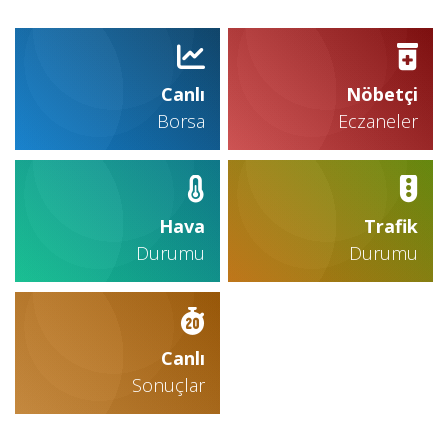
Canlı
Nöbetçi
Borsa
Eczaneler
Hava
Trafik
Durumu
Durumu
Canlı
Sonuçlar