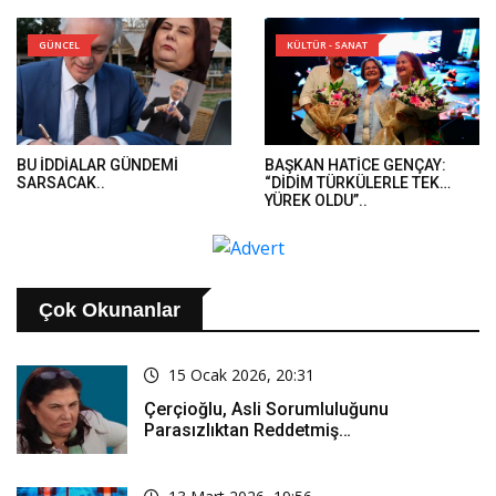
GÜNCEL
KÜLTÜR - SANAT
BU İDDİALAR GÜNDEMİ
BAŞKAN HATİCE GENÇAY:
SARSACAK..
“DİDİM TÜRKÜLERLE TEK
YÜREK OLDU”..
Çok Okunanlar
15 Ocak 2026, 20:31
Çerçioğlu, Asli Sorumluluğunu
Parasızlıktan Reddetmiş…