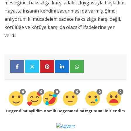
mesleğine, haksızlığa karşı adalet duygusuyla başladım.
Hayatta insanın kendini savunması da varmış. Şimdi
anlıyorum ki mücadelem sadece haksızlığa karşı değil,
kötülüğe ve kötüye karşı da olacak” ifadelerine yer
verdi.
0
0
0
0
0
0
Begendim
Bayildim
Komik
Begenmedim
Uzgunum
Sinirlendim