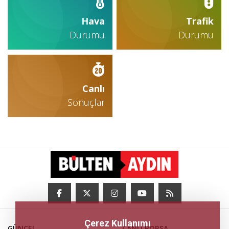
Hava
Trafik
Durumu
Durumu
Canlı
Sonuçlar
Çerez Kullanımı
GÜNCEL
CANLI BORSA