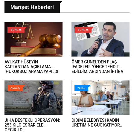
Manşet Haberleri
GÜNCEL
GÜNCEL
AVUKAT HÜSEYİN
ÖMER GÜNEL’DEN FLAŞ
KAPLAN’DAN AÇIKLAMA:
İFADELER: ‘ÖNCE TEHDİT
‘HUKUKSUZ ARAMA YAPILDI
EDİLDİM, ARDINDAN İFTİRA
VE ÖMER GÜNEL’İN DAVA
İFADELERİ GELDİ’..
DOSYALARINA EL KONULDU’..
ASAYİŞ
YEREL
JİHA DESTEKLİ OPERASYON:
DİDİM BELEDİYESİ KADIN
253 KİLO ESRAR ELE
ÜRETİMİNE GÜÇ KATIYOR..
GEÇİRİLDİ..