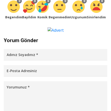
0
0
0
0
0
0
Begendim
Bayildim
Komik
Begenmedim
Uzgunum
Sinirlendim
Yorum Gönder