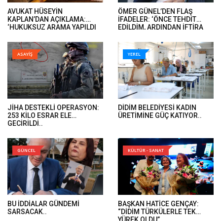
AVUKAT HÜSEYİN
ÖMER GÜNEL’DEN FLAŞ
KAPLAN’DAN AÇIKLAMA:
İFADELER: ‘ÖNCE TEHDİT
‘HUKUKSUZ ARAMA YAPILDI
EDİLDİM, ARDINDAN İFTİRA
VE ÖMER GÜNEL’İN DAVA
İFADELERİ GELDİ’..
DOSYALARINA EL KONULDU’..
ASAYİŞ
YEREL
JİHA DESTEKLİ OPERASYON:
DİDİM BELEDİYESİ KADIN
253 KİLO ESRAR ELE
ÜRETİMİNE GÜÇ KATIYOR..
GEÇİRİLDİ..
GÜNCEL
KÜLTÜR - SANAT
BU İDDİALAR GÜNDEMİ
BAŞKAN HATİCE GENÇAY:
SARSACAK..
“DİDİM TÜRKÜLERLE TEK
YÜREK OLDU”..