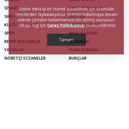
SİYASET
CANLI SONUÇLAR
Sizlere daha iyi bir hizmet sunabilmek için sitemizde
çerezlerden faydalanıyoruz. Sitemizi kullanmaya devam
SAĞLIK
FİKSTÜR
ederek çerezleri kullanmamıza izin vermiş olursunuz.
KÜLTÜR - SANAT
TRAFİK DURUMU
Detaylı bilgi için
Çerez Politikamızı
inceleyebilirsiniz
SPOR
HAVA DURUMU
Tamam
RESMİ REKLAMLAR
PİYASALAR
YAZARLAR
PUAN DURUMU
NÖBETÇİ ECZANELER
BURÇLAR
GAZETELER
SERİ İLANLAR
FİRMA REHBERİ
İLETİŞİM
KÜNYE
Web sitemizdeki haber içerikleri, izin alınmadan ve
kaynak gösterilse dahi kopyalanamaz veya üçüncü