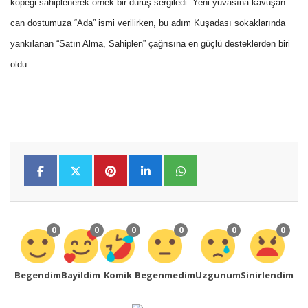
köpeği sahiplenerek örnek bir duruş sergiledi. Yeni yuvasına kavuşan
can dostumuza “Ada” ismi verilirken, bu adım Kuşadası sokaklarında
yankılanan “Satın Alma, Sahiplen” çağrısına en güçlü desteklerden biri
oldu.
0
0
0
0
0
0
Begendim
Bayildim
Komik
Begenmedim
Uzgunum
Sinirlendim