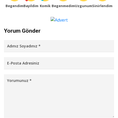
Begendim
Bayildim
Komik
Begenmedim
Uzgunum
Sinirlendim
Yorum Gönder