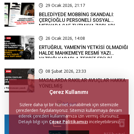
29 Ocak 2026, 21:17
BELEDİYEDE MOBBİNG SKANDALI:
ÇERÇİOĞLU PERSONELİ SOSYAL
MEDYADA SAF TUTMAYA ZORLADI
26 Ocak 2026, 14:08
ERTUĞRUL YAMEN'İN YETKİSİ OLMADIĞI
HALDE MAHKEMEYE RESMİ YAZI
YAZDIĞI KARARLA TESPİT EDİLDİ
08 Şubat 2026, 23:33
MASALARDA RAKILAR AVUÇLAR HAKKA
YÖNELMİŞ
Çerez Kullanımı
Sizlere daha iyi bir hizmet sunabilmek için sitemizde
çerezlerden faydalanıyoruz. Sitemizi kullanmaya devam
ederek çerezleri kullanmamıza izin vermiş olursunuz.
Detaylı bilgi için
Çerez Politikamızı
inceleyebilirsiniz