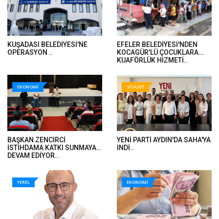
KUŞADASI BELEDİYESİ'NE
EFELER BELEDİYESİ'NDEN
OPERASYON ..
KOCAGÜR'LÜ ÇOCUKLARA
KUAFÖRLÜK HİZMETİ..
EKONOMİ
SİYASET
BAŞKAN ZENCİRCİ
YENİ PARTİ AYDIN'DA SAHA'YA
İSTİHDAMA KATKI SUNMAYA
İNDİ..
DEVAM EDİYOR..
YEREL
EKONOMİ