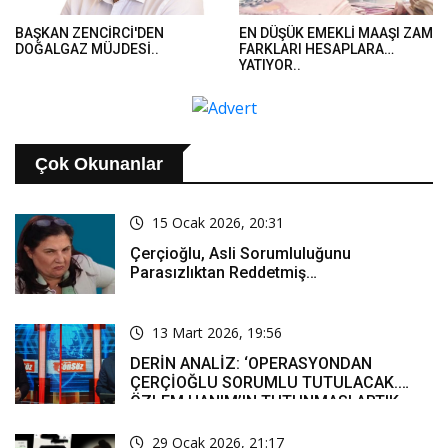
BAŞKAN ZENCİRCİ'DEN
EN DÜŞÜK EMEKLİ MAAŞI ZAM
DOĞALGAZ MÜJDESİ..
FARKLARI HESAPLARA
YATIYOR..
Çok Okunanlar
15 Ocak 2026, 20:31
Çerçioğlu, Asli Sorumluluğunu
Parasızlıktan Reddetmiş…
13 Mart 2026, 19:56
DERİN ANALİZ: ‘OPERASYONDAN
ÇERÇİOĞLU SORUMLU TUTULACAK.
ÖZLEM HANIM’IN TUTUNMASI ARTIK
MUCİZE’
29 Ocak 2026, 21:17