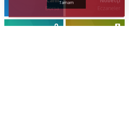
Canlı
Nöbetçi
Tamam
Borsa
Eczaneler
Hava
Trafik
Durumu
Durumu
Canlı
Sonuçlar