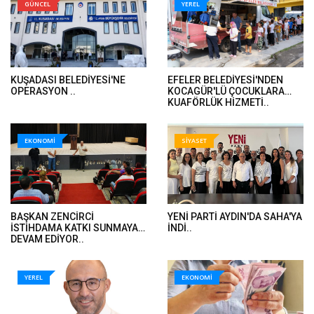
GÜNCEL
YEREL
KUŞADASI BELEDİYESİ'NE
EFELER BELEDİYESİ'NDEN
OPERASYON ..
KOCAGÜR'LÜ ÇOCUKLARA
KUAFÖRLÜK HİZMETİ..
EKONOMİ
SİYASET
BAŞKAN ZENCİRCİ
YENİ PARTİ AYDIN'DA SAHA'YA
İSTİHDAMA KATKI SUNMAYA
İNDİ..
DEVAM EDİYOR..
YEREL
EKONOMİ