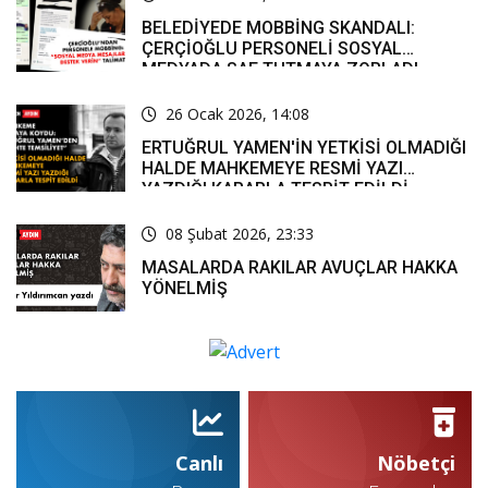
BELEDİYEDE MOBBİNG SKANDALI:
ÇERÇİOĞLU PERSONELİ SOSYAL
MEDYADA SAF TUTMAYA ZORLADI
26 Ocak 2026, 14:08
ERTUĞRUL YAMEN'İN YETKİSİ OLMADIĞI
HALDE MAHKEMEYE RESMİ YAZI
YAZDIĞI KARARLA TESPİT EDİLDİ
08 Şubat 2026, 23:33
MASALARDA RAKILAR AVUÇLAR HAKKA
YÖNELMİŞ
Canlı
Nöbetçi