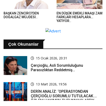
BAŞKAN ZENCİRCİ'DEN
EN DÜŞÜK EMEKLİ MAAŞI ZAM
DOĞALGAZ MÜJDESİ..
FARKLARI HESAPLARA
YATIYOR..
Çok Okunanlar
15 Ocak 2026, 20:31
Çerçioğlu, Asli Sorumluluğunu
Parasızlıktan Reddetmiş…
13 Mart 2026, 19:56
DERİN ANALİZ: ‘OPERASYONDAN
ÇERÇİOĞLU SORUMLU TUTULACAK.
ÖZLEM HANIM’IN TUTUNMASI ARTIK
MUCİZE’