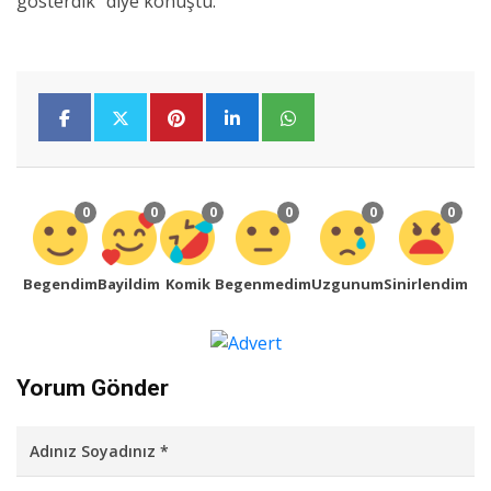
gösterdik” diye konuştu.
0
0
0
0
0
0
Begendim
Bayildim
Komik
Begenmedim
Uzgunum
Sinirlendim
Yorum Gönder