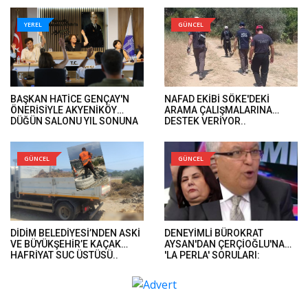
YEREL
GÜNCEL
BAŞKAN HATİCE GENÇAY'N
NAFAD EKİBİ SÖKE'DEKİ
ÖNERİSİYLE AKYENİKÖY
ARAMA ÇALIŞMALARINA
DÜĞÜN SALONU YIL SONUNA
DESTEK VERİYOR..
KADAR ÜCRETSİZ..
GÜNCEL
GÜNCEL
DİDİM BELEDİYESİ’NDEN ASKİ
DENEYİMLİ BÜROKRAT
VE BÜYÜKŞEHİR’E KAÇAK
AYSAN'DAN ÇERÇİOĞLU'NA
HAFRİYAT SUÇ ÜSTÜSÜ..
'LA PERLA' SORULARI:
'BUGÜNE KADAR AKLIN
NEREDEYDİ?'..