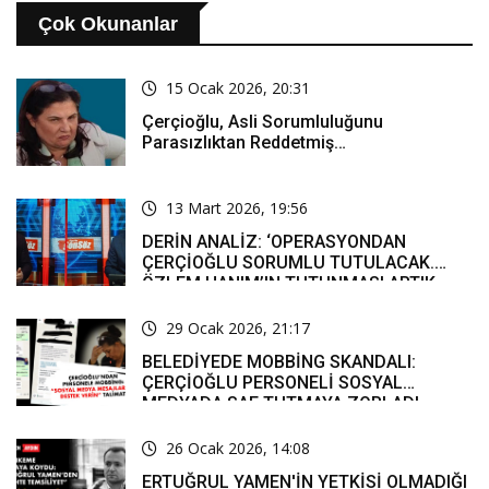
Çok Okunanlar
15 Ocak 2026, 20:31
Çerçioğlu, Asli Sorumluluğunu
Parasızlıktan Reddetmiş…
13 Mart 2026, 19:56
DERİN ANALİZ: ‘OPERASYONDAN
ÇERÇİOĞLU SORUMLU TUTULACAK.
ÖZLEM HANIM’IN TUTUNMASI ARTIK
MUCİZE’
29 Ocak 2026, 21:17
BELEDİYEDE MOBBİNG SKANDALI:
ÇERÇİOĞLU PERSONELİ SOSYAL
MEDYADA SAF TUTMAYA ZORLADI
26 Ocak 2026, 14:08
ERTUĞRUL YAMEN'İN YETKİSİ OLMADIĞI