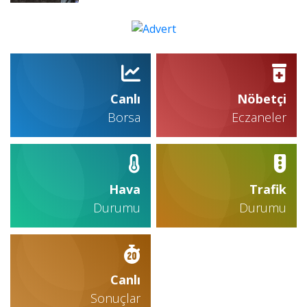
Canlı
Nöbetçi
Borsa
Eczaneler
Hava
Trafik
Durumu
Durumu
Canlı
Sonuçlar