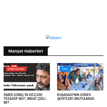
Manşet Haberleri
KÖŞE YAZILARI
YEREL
ÖMER GÜNEL’İN SÖZLERİ
KUŞADASI’NIN GÖREV
TESADÜF MÜ?, İMDAT ÇIĞLIĞI
ŞEHİTLERİ UNUTULMADI..
MI?...