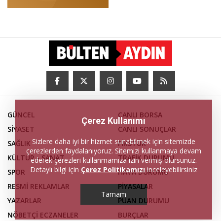
GÜNCEL
CANLI BORSA
Çerez Kullanımı
SİYASET
CANLI SONUÇLAR
Sizlere daha iyi bir hizmet sunabilmek için sitemizde
SAĞLIK
FİKSTÜR
çerezlerden faydalanıyoruz. Sitemizi kullanmaya devam
KÜLTÜR - SANAT
TRAFİK DURUMU
ederek çerezleri kullanmamıza izin vermiş olursunuz.
Detaylı bilgi için
Çerez Politikamızı
inceleyebilirsiniz
SPOR
HAVA DURUMU
RESMİ REKLAMLAR
PİYASALAR
Tamam
YAZARLAR
PUAN DURUMU
NÖBETÇİ ECZANELER
BURÇLAR