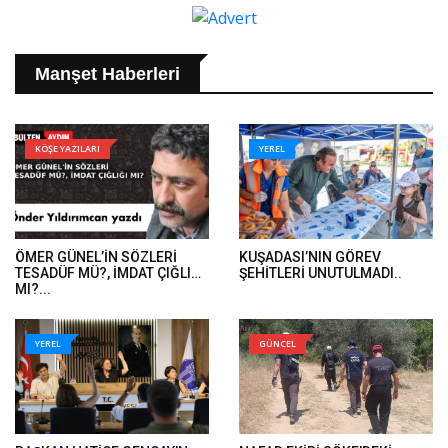
Manşet Haberleri
KÖŞE YAZILARI
YEREL
ÖMER GÜNEL’İN SÖZLERİ
KUŞADASI’NIN GÖREV
TESADÜF MÜ?, İMDAT ÇIĞLIĞI
ŞEHİTLERİ UNUTULMADI..
MI?...
YEREL
GÜNCEL