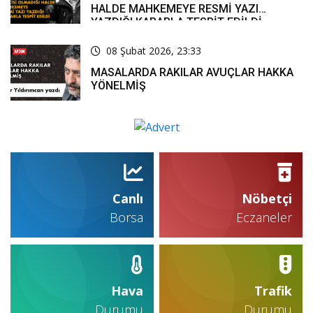
HALDE MAHKEMEYE RESMİ YAZI
YAZDIĞI KARARLA TESPİT EDİLDİ
08 Şubat 2026, 23:33
MASALARDA RAKILAR AVUÇLAR HAKKA
YÖNELMİŞ
Canlı
Nöbetçi
Borsa
Eczaneler
Hava
Trafik
Durumu
Durumu