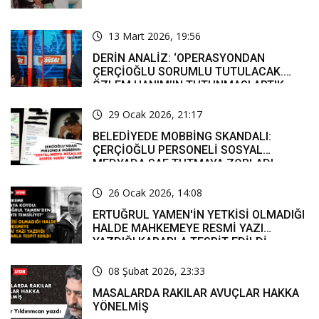
13 Mart 2026, 19:56
DERİN ANALİZ: ‘OPERASYONDAN
ÇERÇİOĞLU SORUMLU TUTULACAK.
ÖZLEM HANIM’IN TUTUNMASI ARTIK
MUCİZE’
29 Ocak 2026, 21:17
BELEDİYEDE MOBBİNG SKANDALI:
ÇERÇİOĞLU PERSONELİ SOSYAL
MEDYADA SAF TUTMAYA ZORLADI
26 Ocak 2026, 14:08
ERTUĞRUL YAMEN'İN YETKİSİ OLMADIĞI
HALDE MAHKEMEYE RESMİ YAZI
YAZDIĞI KARARLA TESPİT EDİLDİ
08 Şubat 2026, 23:33
MASALARDA RAKILAR AVUÇLAR HAKKA
YÖNELMİŞ