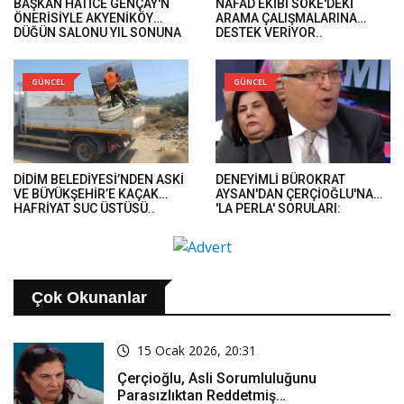
BAŞKAN HATİCE GENÇAY'N
NAFAD EKİBİ SÖKE'DEKİ
ÖNERİSİYLE AKYENİKÖY
ARAMA ÇALIŞMALARINA
DÜĞÜN SALONU YIL SONUNA
DESTEK VERİYOR..
KADAR ÜCRETSİZ..
GÜNCEL
GÜNCEL
DİDİM BELEDİYESİ’NDEN ASKİ
DENEYİMLİ BÜROKRAT
VE BÜYÜKŞEHİR’E KAÇAK
AYSAN'DAN ÇERÇİOĞLU'NA
HAFRİYAT SUÇ ÜSTÜSÜ..
'LA PERLA' SORULARI:
'BUGÜNE KADAR AKLIN
NEREDEYDİ?'..
Çok Okunanlar
15 Ocak 2026, 20:31
Çerçioğlu, Asli Sorumluluğunu
Parasızlıktan Reddetmiş…