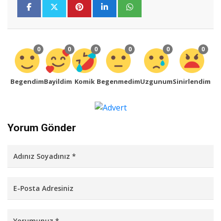
0
0
0
0
0
0
Begendim
Bayildim
Komik
Begenmedim
Uzgunum
Sinirlendim
Yorum Gönder