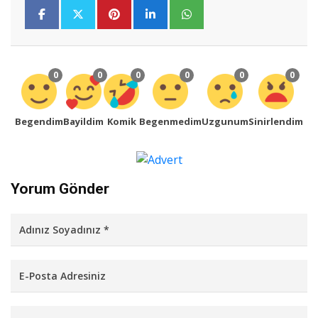
0
0
0
0
0
0
Begendim
Bayildim
Komik
Begenmedim
Uzgunum
Sinirlendim
Yorum Gönder