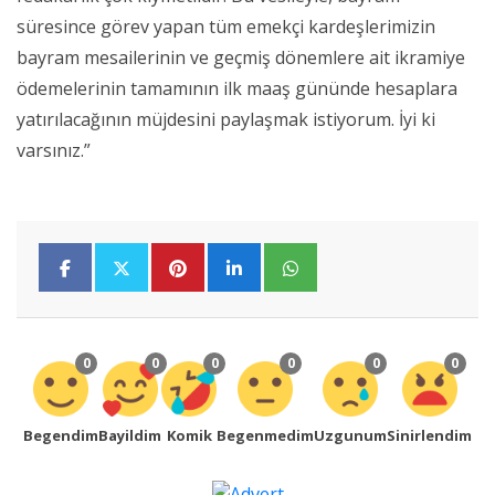
süresince görev yapan tüm emekçi kardeşlerimizin
bayram mesailerinin ve geçmiş dönemlere ait ikramiye
ödemelerinin tamamının ilk maaş gününde hesaplara
yatırılacağının müjdesini paylaşmak istiyorum. İyi ki
varsınız.”
0
0
0
0
0
0
Begendim
Bayildim
Komik
Begenmedim
Uzgunum
Sinirlendim