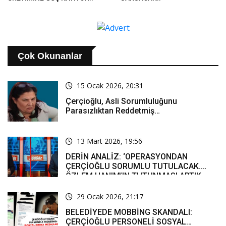
Çok Okunanlar
15 Ocak 2026, 20:31
Çerçioğlu, Asli Sorumluluğunu
Parasızlıktan Reddetmiş…
13 Mart 2026, 19:56
DERİN ANALİZ: ‘OPERASYONDAN
ÇERÇİOĞLU SORUMLU TUTULACAK.
ÖZLEM HANIM’IN TUTUNMASI ARTIK
MUCİZE’
29 Ocak 2026, 21:17
BELEDİYEDE MOBBİNG SKANDALI:
ÇERÇİOĞLU PERSONELİ SOSYAL