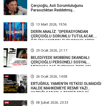
Çerçioğlu, Asli Sorumluluğunu
Parasızlıktan Reddetmiş…
13 Mart 2026, 19:56
DERİN ANALİZ: ‘OPERASYONDAN
ÇERÇİOĞLU SORUMLU TUTULACAK.
ÖZLEM HANIM’IN TUTUNMASI ARTIK
MUCİZE’
29 Ocak 2026, 21:17
BELEDİYEDE MOBBİNG SKANDALI:
ÇERÇİOĞLU PERSONELİ SOSYAL
MEDYADA SAF TUTMAYA ZORLADI
26 Ocak 2026, 14:08
ERTUĞRUL YAMEN'İN YETKİSİ OLMADIĞI
HALDE MAHKEMEYE RESMİ YAZI
YAZDIĞI KARARLA TESPİT EDİLDİ
08 Şubat 2026, 23:33