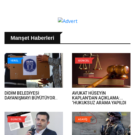
Manşet Haberleri
YEREL
GÜNCEL
DİDİM BELEDİYESİ
AVUKAT HÜSEYİN
DAYANIŞMAYI BÜYÜTÜYOR..
KAPLAN’DAN AÇIKLAMA:
‘HUKUKSUZ ARAMA YAPILDI
VE ÖMER GÜNEL’İN DAVA
DOSYALARINA EL KONULDU’..
GÜNCEL
ASAYİŞ