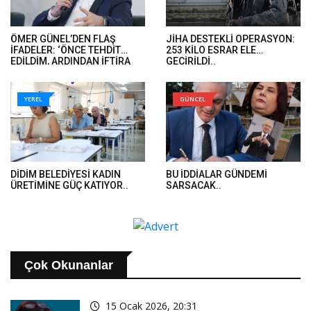
ÖMER GÜNEL’DEN FLAŞ
JİHA DESTEKLİ OPERASYON:
İFADELER: ‘ÖNCE TEHDİT
253 KİLO ESRAR ELE
EDİLDİM, ARDINDAN İFTİRA
GEÇİRİLDİ..
İFADELERİ GELDİ’..
YEREL
GÜNCEL
DİDİM BELEDİYESİ KADIN
BU İDDİALAR GÜNDEMİ
ÜRETİMİNE GÜÇ KATIYOR..
SARSACAK..
Çok Okunanlar
15 Ocak 2026, 20:31