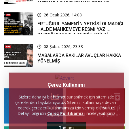
MEDYADA SAF TUTMAYA ZORLADI
26 Ocak 2026, 14:08
ERTUĞRUL YAMEN'İN YETKİSİ OLMADIĞI
HALDE MAHKEMEYE RESMİ YAZI
YAZDIĞI KARARLA TESPİT EDİLDİ
08 Şubat 2026, 23:33
MASALARDA RAKILAR AVUÇLAR HAKKA
YÖNELMİŞ
Çerez Kullanımı
Sizlere daha iyi bir hizmet sunabilmek için sitemizde
çerezlerden faydalanıyoruz. Sitemizi kullanmaya devam
Canlı
Nöbetçi
ederek çerezleri kullanmamıza izin vermiş olursunuz.
Detaylı bilgi için
Çerez Politikamızı
inceleyebilirsiniz
Borsa
Eczaneler
Tamam