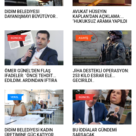
DİDİM BELEDİYESİ
AVUKAT HÜSEYİN
DAYANIŞMAYI BÜYÜTÜYOR..
KAPLAN’DAN AÇIKLAMA:
‘HUKUKSUZ ARAMA YAPILDI
VE ÖMER GÜNEL’İN DAVA
DOSYALARINA EL KONULDU’..
GÜNCEL
ASAYİŞ
ÖMER GÜNEL’DEN FLAŞ
JİHA DESTEKLİ OPERASYON:
İFADELER: ‘ÖNCE TEHDİT
253 KİLO ESRAR ELE
EDİLDİM, ARDINDAN İFTİRA
GEÇİRİLDİ..
İFADELERİ GELDİ’..
YEREL
GÜNCEL
DİDİM BELEDİYESİ KADIN
BU İDDİALAR GÜNDEMİ
ÜRETİMİNE GÜÇ KATIYOR..
SARSACAK..