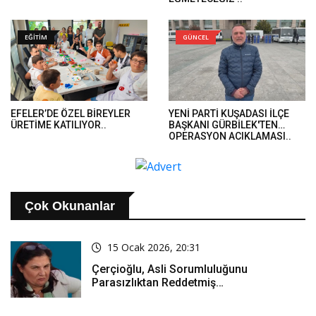
EĞİTİM
GÜNCEL
EFELER’DE ÖZEL BİREYLER
YENİ PARTİ KUŞADASI İLÇE
ÜRETİME KATILIYOR..
BAŞKANI GÜRBİLEK'TEN
OPERASYON AÇIKLAMASI..
Çok Okunanlar
15 Ocak 2026, 20:31
Çerçioğlu, Asli Sorumluluğunu
Parasızlıktan Reddetmiş…