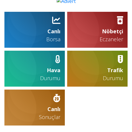
Canlı
Nöbetçi
Borsa
Eczaneler
Hava
Trafik
Durumu
Durumu
Canlı
Sonuçlar