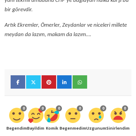
yani tekmil umudunu CHP’ye bağlayan halka karşı bu
bir görevdir.
Artık Ekremler, Ömerler, Zeydanlar ve niceleri millete
meydan da lazım, makam da lazım….
0
0
0
0
0
0
Begendim
Bayildim
Komik
Begenmedim
Uzgunum
Sinirlendim