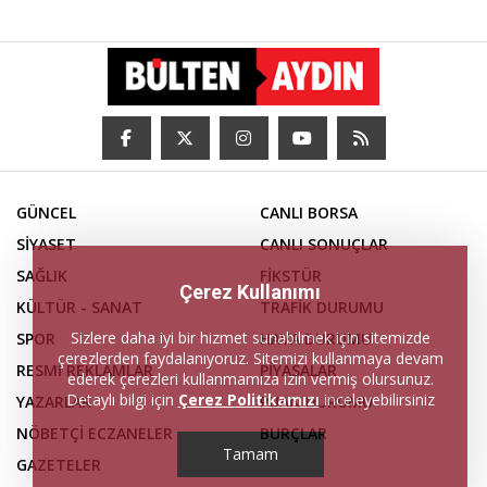
GÜNCEL
CANLI BORSA
SİYASET
CANLI SONUÇLAR
SAĞLIK
FİKSTÜR
Çerez Kullanımı
KÜLTÜR - SANAT
TRAFİK DURUMU
Sizlere daha iyi bir hizmet sunabilmek için sitemizde
SPOR
HAVA DURUMU
çerezlerden faydalanıyoruz. Sitemizi kullanmaya devam
RESMİ REKLAMLAR
PİYASALAR
ederek çerezleri kullanmamıza izin vermiş olursunuz.
Detaylı bilgi için
Çerez Politikamızı
inceleyebilirsiniz
YAZARLAR
PUAN DURUMU
NÖBETÇİ ECZANELER
BURÇLAR
Tamam
GAZETELER