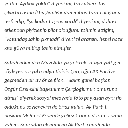
yattım Aydınlı yoktu” diyeni mi, trolcüklere taş
çıkartırcasına İl başkanlığından miting tarotçuluğuna
terfi edip, “şu kadar taşıma vardı” diyeni mi, dahası
erkenden piyizlenip pilot olduğunu tahmin ettiğim,
“vatandaş sahip çıkmadı” diyenimi ararsın, hepsi hazır
kıta güya miting takip etmişler.
Sabah erkenden Mavi Ada’ya gelerek sotaya yattığını
söyleyen sosyal medya tipinin Çerçioğlu AK Partiye
geçmeden bir ay önce filan, “Bakın genel başkan
Özgür Özel elini başkanımız Çerçioğlu’nun omuzuna
atmış” diyerek sosyal medyada foto paylaşan aynı tip
olduğunu söyleyeyim de biraz gülün. Ak Parti İl
başkanı Mehmet Erdem’e gelirsek onun durumu daha
vahim. Sonradan eklemnilen Ak Parti cenahında