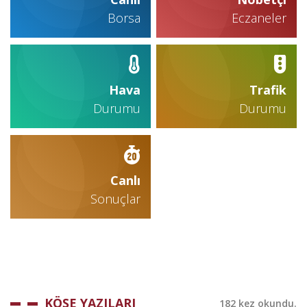
Borsa
Eczaneler
Hava
Trafik
Durumu
Durumu
Canlı
Sonuçlar
KÖŞE YAZILARI
182 kez okundu.