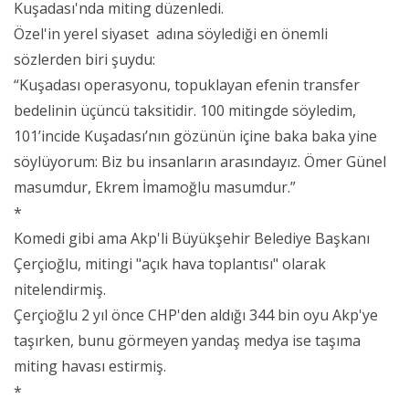
Kuşadası'nda miting düzenledi.
Özel'in yerel siyaset adına söylediği en önemli
sözlerden biri şuydu:
“Kuşadası operasyonu, topuklayan efenin transfer
bedelinin üçüncü taksitidir. 100 mitingde söyledim,
101’incide Kuşadası’nın gözünün içine baka baka yine
söylüyorum: Biz bu insanların arasındayız. Ömer Günel
masumdur, Ekrem İmamoğlu masumdur.”
*
Komedi gibi ama Akp'li Büyükşehir Belediye Başkanı
Çerçioğlu, mitingi "açık hava toplantısı" olarak
nitelendirmiş.
Çerçioğlu 2 yıl önce CHP'den aldığı 344 bin oyu Akp'ye
taşırken, bunu görmeyen yandaş medya ise taşıma
miting havası estirmiş.
*