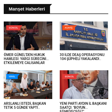
Manşet Haberleri
GÜNCEL
ASAYİŞ
ÖMER GÜNEL'DEN HUKUK
30 İLDE DEAŞ OPERASYONU:
HAMLESİ: YARGI SÜRECİNİ
104 ŞÜPHELİ YAKALANDI..
ETKİLEMEYE ÇALIŞANLAR
HUKUK ÖNÜNDE HESAP
VERECEK..
YEREL
GÜNCEL
ARSLANLI İSTEDİ, BAŞKAN
YENİ PARTİ AYDIN İL BAŞKANI
TETİK 5 GÜNDE YAPTI..
SAATÇI: 'BOYUN
EĞMEYECEĞİZ'..