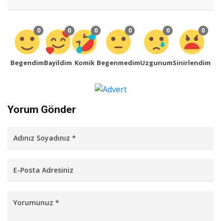
0
0
0
0
0
0
Begendim
Bayildim
Komik
Begenmedim
Uzgunum
Sinirlendim
Yorum Gönder