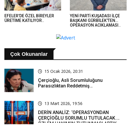
EFELER’DE ÖZEL BİREYLER
YENİ PARTİ KUŞADASI İLÇE
ÜRETİME KATILIYOR..
BAŞKANI GÜRBİLEK'TEN
OPERASYON AÇIKLAMASI..
Çok Okunanlar
15 Ocak 2026, 20:31
Çerçioğlu, Asli Sorumluluğunu
Parasızlıktan Reddetmiş…
13 Mart 2026, 19:56
DERİN ANALİZ: ‘OPERASYONDAN
ÇERÇİOĞLU SORUMLU TUTULACAK.
ÖZLEM HANIM’IN TUTUNMASI ARTIK
MUCİZE’