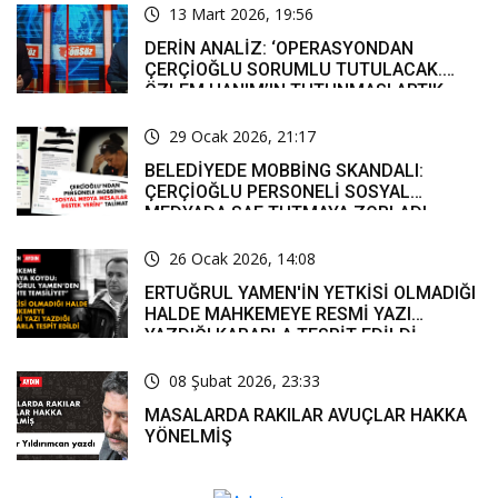
13 Mart 2026, 19:56
DERİN ANALİZ: ‘OPERASYONDAN
ÇERÇİOĞLU SORUMLU TUTULACAK.
ÖZLEM HANIM’IN TUTUNMASI ARTIK
MUCİZE’
29 Ocak 2026, 21:17
BELEDİYEDE MOBBİNG SKANDALI:
ÇERÇİOĞLU PERSONELİ SOSYAL
MEDYADA SAF TUTMAYA ZORLADI
26 Ocak 2026, 14:08
ERTUĞRUL YAMEN'İN YETKİSİ OLMADIĞI
HALDE MAHKEMEYE RESMİ YAZI
YAZDIĞI KARARLA TESPİT EDİLDİ
08 Şubat 2026, 23:33
MASALARDA RAKILAR AVUÇLAR HAKKA
YÖNELMİŞ