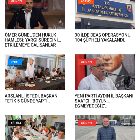
GÜNCEL
ASAYİŞ
ÖMER GÜNEL'DEN HUKUK
30 İLDE DEAŞ OPERASYONU:
HAMLESİ: YARGI SÜRECİNİ
104 ŞÜPHELİ YAKALANDI..
ETKİLEMEYE ÇALIŞANLAR
HUKUK ÖNÜNDE HESAP
VERECEK..
YEREL
GÜNCEL
ARSLANLI İSTEDİ, BAŞKAN
YENİ PARTİ AYDIN İL BAŞKANI
TETİK 5 GÜNDE YAPTI..
SAATÇI: 'BOYUN
EĞMEYECEĞİZ'..
EĞİTİM
GÜNCEL