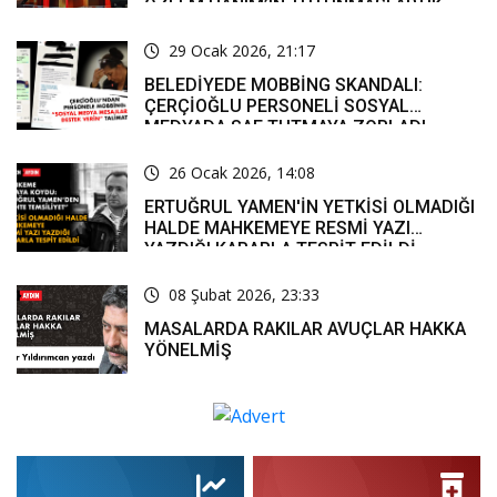
ÖZLEM HANIM’IN TUTUNMASI ARTIK
MUCİZE’
29 Ocak 2026, 21:17
BELEDİYEDE MOBBİNG SKANDALI:
ÇERÇİOĞLU PERSONELİ SOSYAL
MEDYADA SAF TUTMAYA ZORLADI
26 Ocak 2026, 14:08
ERTUĞRUL YAMEN'İN YETKİSİ OLMADIĞI
HALDE MAHKEMEYE RESMİ YAZI
YAZDIĞI KARARLA TESPİT EDİLDİ
08 Şubat 2026, 23:33
MASALARDA RAKILAR AVUÇLAR HAKKA
YÖNELMİŞ