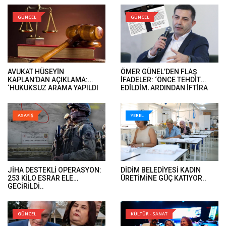
GÜNCEL
GÜNCEL
AVUKAT HÜSEYİN
ÖMER GÜNEL’DEN FLAŞ
KAPLAN’DAN AÇIKLAMA:
İFADELER: ‘ÖNCE TEHDİT
‘HUKUKSUZ ARAMA YAPILDI
EDİLDİM, ARDINDAN İFTİRA
VE ÖMER GÜNEL’İN DAVA
İFADELERİ GELDİ’..
DOSYALARINA EL KONULDU’..
ASAYİŞ
YEREL
JİHA DESTEKLİ OPERASYON:
DİDİM BELEDİYESİ KADIN
253 KİLO ESRAR ELE
ÜRETİMİNE GÜÇ KATIYOR..
GEÇİRİLDİ..
GÜNCEL
KÜLTÜR - SANAT