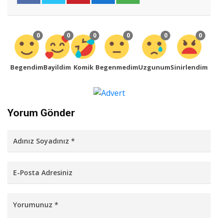
0
0
0
0
0
0
Begendim
Bayildim
Komik
Begenmedim
Uzgunum
Sinirlendim
Yorum Gönder