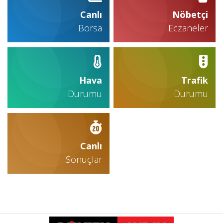
Canlı
Nöbetçi
Borsa
Eczaneler
Hava
Trafik
Durumu
Durumu
Canlı
Sonuçlar