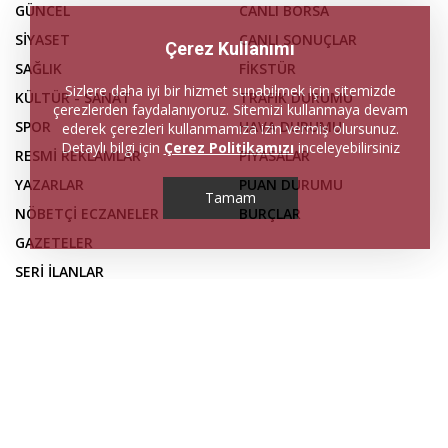
GÜNCEL
CANLI BORSA
SİYASET
CANLI SONUÇLAR
Çerez Kullanımı
SAĞLIK
FİKSTÜR
Sizlere daha iyi bir hizmet sunabilmek için sitemizde
KÜLTÜR - SANAT
TRAFİK DURUMU
çerezlerden faydalanıyoruz. Sitemizi kullanmaya devam
SPOR
HAVA DURUMU
ederek çerezleri kullanmamıza izin vermiş olursunuz.
Detaylı bilgi için
Çerez Politikamızı
inceleyebilirsiniz
RESMİ REKLAMLAR
PİYASALAR
YAZARLAR
PUAN DURUMU
Tamam
NÖBETÇİ ECZANELER
BURÇLAR
GAZETELER
SERİ İLANLAR
FİRMA REHBERİ
İLETİŞİM
KÜNYE
Web sitemizdeki haber içerikleri, izin alınmadan ve