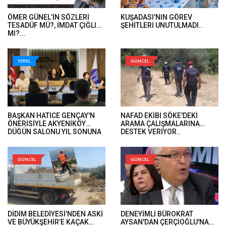
ÖMER GÜNEL’İN SÖZLERİ
KUŞADASI’NIN GÖREV
TESADÜF MÜ?, İMDAT ÇIĞLIĞI
ŞEHİTLERİ UNUTULMADI..
MI?...
YEREL
GÜNCEL
BAŞKAN HATİCE GENÇAY'N
NAFAD EKİBİ SÖKE'DEKİ
ÖNERİSİYLE AKYENİKÖY
ARAMA ÇALIŞMALARINA
DÜĞÜN SALONU YIL SONUNA
DESTEK VERİYOR..
KADAR ÜCRETSİZ..
GÜNCEL
GÜNCEL
DİDİM BELEDİYESİ’NDEN ASKİ
DENEYİMLİ BÜROKRAT
VE BÜYÜKŞEHİR’E KAÇAK
AYSAN'DAN ÇERÇİOĞLU'NA