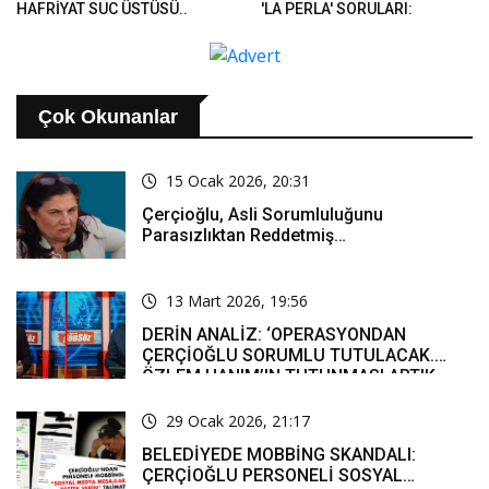
HAFRİYAT SUÇ ÜSTÜSÜ..
'LA PERLA' SORULARI:
'BUGÜNE KADAR AKLIN
NEREDEYDİ?'..
Çok Okunanlar
15 Ocak 2026, 20:31
Çerçioğlu, Asli Sorumluluğunu
Parasızlıktan Reddetmiş…
13 Mart 2026, 19:56
DERİN ANALİZ: ‘OPERASYONDAN
ÇERÇİOĞLU SORUMLU TUTULACAK.
ÖZLEM HANIM’IN TUTUNMASI ARTIK
MUCİZE’
29 Ocak 2026, 21:17
BELEDİYEDE MOBBİNG SKANDALI:
ÇERÇİOĞLU PERSONELİ SOSYAL