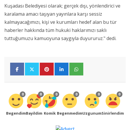
Kuşadası Belediyesi olarak; gerçek dışı, yönlendirici ve
karalama amacı taşıyan yayınlara karşı sessiz
kalmayacağımızı, kişi ve kurumları hedef alan bu tür
haberler hakkında tüm hukuki haklarımızı saklı
tuttuğumuzu kamuoyuna saygıyla duyururuz." dedi.
0
0
0
0
0
0
Begendim
Bayildim
Komik
Begenmedim
Uzgunum
Sinirlendim