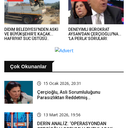
DİDİM BELEDİYESİ’NDEN ASKİ
DENEYİMLİ BÜROKRAT
VE BÜYÜKŞEHİR’E KAÇAK
AYSAN'DAN ÇERÇİOĞLU'NA
HAFRİYAT SUÇ ÜSTÜSÜ..
'LA PERLA' SORULARI:
'BUGÜNE KADAR AKLIN
NEREDEYDİ?'..
Çok Okunanlar
15 Ocak 2026, 20:31
Çerçioğlu, Asli Sorumluluğunu
Parasızlıktan Reddetmiş…
13 Mart 2026, 19:56
DERİN ANALİZ: ‘OPERASYONDAN