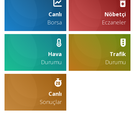
Canlı
Nöbetçi
Borsa
Eczaneler
Hava
Trafik
Durumu
Durumu
Canlı
Sonuçlar