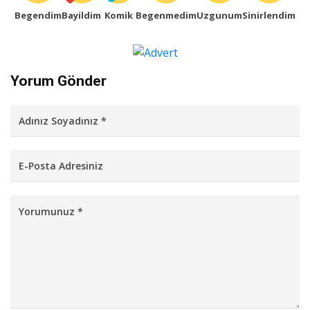
Begendim
Bayildim
Komik
Begenmedim
Uzgunum
Sinirlendim
Yorum Gönder