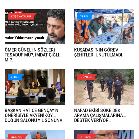
KÖŞE YAZILARI
YEREL
ÖMER GÜNEL’İN SÖZLERİ
KUŞADASI’NIN GÖREV
TESADÜF MÜ?, İMDAT ÇIĞLIĞI
ŞEHİTLERİ UNUTULMADI..
MI?...
YEREL
GÜNCEL
BAŞKAN HATİCE GENÇAY'N
NAFAD EKİBİ SÖKE'DEKİ
ÖNERİSİYLE AKYENİKÖY
ARAMA ÇALIŞMALARINA
DÜĞÜN SALONU YIL SONUNA
DESTEK VERİYOR..
KADAR ÜCRETSİZ..
GÜNCEL
GÜNCEL