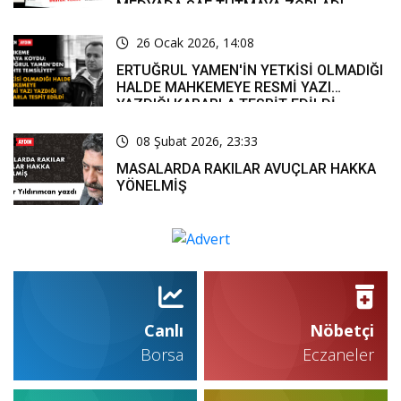
MEDYADA SAF TUTMAYA ZORLADI
26 Ocak 2026, 14:08
ERTUĞRUL YAMEN'İN YETKİSİ OLMADIĞI
HALDE MAHKEMEYE RESMİ YAZI
YAZDIĞI KARARLA TESPİT EDİLDİ
08 Şubat 2026, 23:33
MASALARDA RAKILAR AVUÇLAR HAKKA
YÖNELMİŞ
Canlı
Nöbetçi
Borsa
Eczaneler