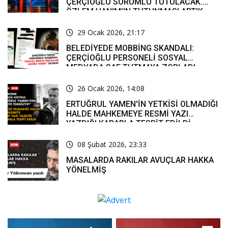
ÇERÇİOĞLU SORUMLU TUTULACAK.
ÖZLEM HANIM’IN TUTUNMASI ARTIK
MUCİZE’
29 Ocak 2026, 21:17
BELEDİYEDE MOBBİNG SKANDALI:
ÇERÇİOĞLU PERSONELİ SOSYAL
MEDYADA SAF TUTMAYA ZORLADI
26 Ocak 2026, 14:08
ERTUĞRUL YAMEN'İN YETKİSİ OLMADIĞI
HALDE MAHKEMEYE RESMİ YAZI
YAZDIĞI KARARLA TESPİT EDİLDİ
08 Şubat 2026, 23:33
MASALARDA RAKILAR AVUÇLAR HAKKA
YÖNELMİŞ