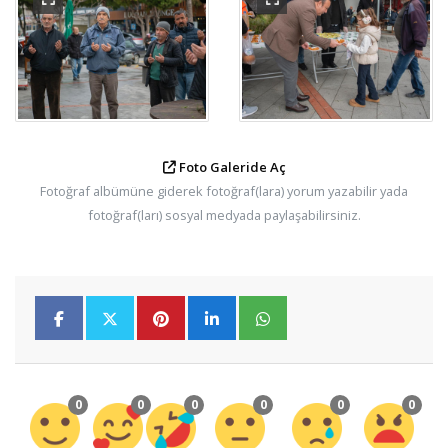
Foto Galeride Aç
Fotoğraf albümüne giderek fotoğraf(lara) yorum yazabilir yada
fotoğraf(ları) sosyal medyada paylaşabilirsiniz.
0
0
0
0
0
0