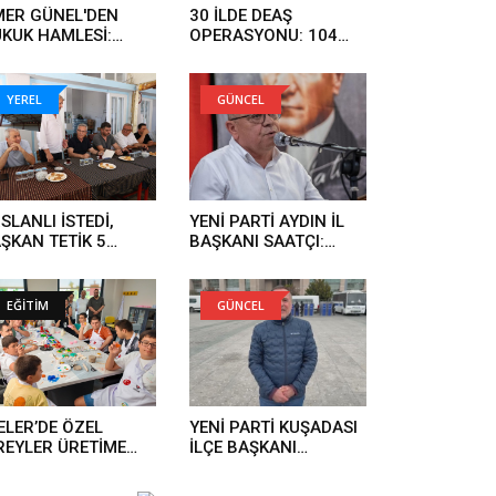
ER GÜNEL'DEN
30 İLDE DEAŞ
KUK HAMLESİ:
OPERASYONU: 104
RGI SÜRECİNİ
ŞÜPHELİ YAKALANDI..
KİLEMEYE
LIŞANLAR HUKUK
YEREL
GÜNCEL
ÜNDE HESAP
RECEK..
SLANLI İSTEDİ,
YENİ PARTİ AYDIN İL
ŞKAN TETİK 5
BAŞKANI SAATÇI:
NDE YAPTI..
'BOYUN
EĞMEYECEĞİZ'..
EĞİTİM
GÜNCEL
ELER’DE ÖZEL
YENİ PARTİ KUŞADASI
REYLER ÜRETİME
İLÇE BAŞKANI
TILIYOR..
GÜRBİLEK'TEN
OPERASYON