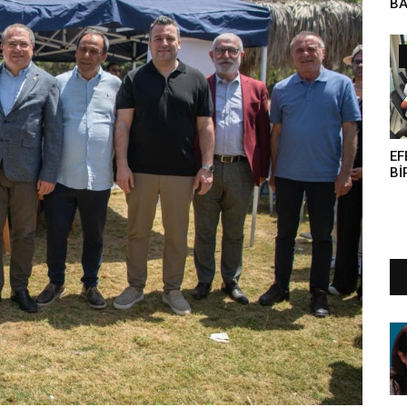
BA
GÜ
EF
Bİ
KA