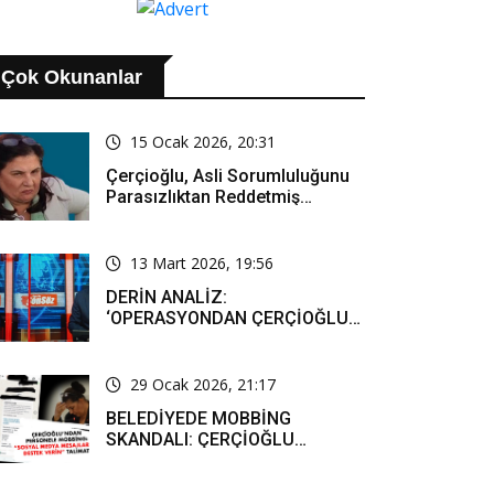
AÇIKLAMASI..
Çok Okunanlar
15 Ocak 2026, 20:31
Çerçioğlu, Asli Sorumluluğunu
Parasızlıktan Reddetmiş…
13 Mart 2026, 19:56
DERİN ANALİZ:
‘OPERASYONDAN ÇERÇİOĞLU
SORUMLU TUTULACAK. ÖZLEM
HANIM’IN TUTUNMASI ARTIK
MUCİZE’
29 Ocak 2026, 21:17
BELEDİYEDE MOBBİNG
SKANDALI: ÇERÇİOĞLU
PERSONELİ SOSYAL MEDYADA
SAF TUTMAYA ZORLADI