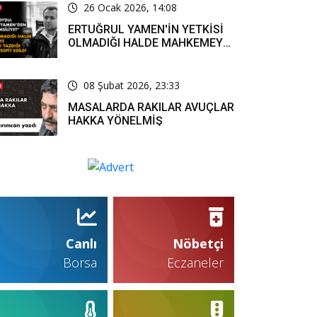
26 Ocak 2026, 14:08
ERTUĞRUL YAMEN'İN YETKİSİ
OLMADIĞI HALDE MAHKEMEYE
RESMİ YAZI YAZDIĞI KARARLA
TESPİT EDİLDİ
08 Şubat 2026, 23:33
MASALARDA RAKILAR AVUÇLAR
HAKKA YÖNELMİŞ
Canlı
Nöbetçi
Borsa
Eczaneler