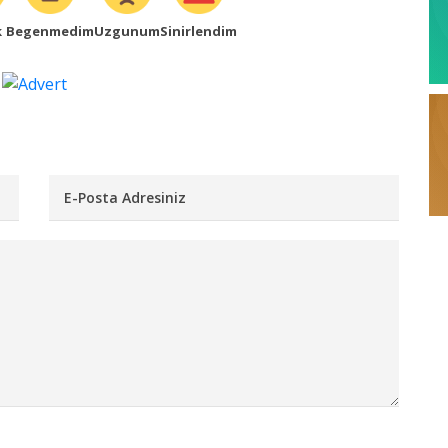
k
Begenmedim
Uzgunum
Sinirlendim