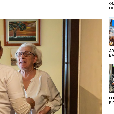
ÖM
HU
YA
ET
ÇA
ÖN
VE
AR
BA
GÜ
EF
Bİ
KA