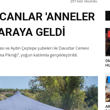
257 kez okundu.
 CANLAR 'ANNELER
 ARAYA GELDİ
ası ve Aydın Çeştepe şubeleri ile Davutlar Cemevi
Pikniği”, yoğun katılımla gerçekleştirildi.
ÖM
HU
YA
ET
ÇA
ÖN
VE
AR