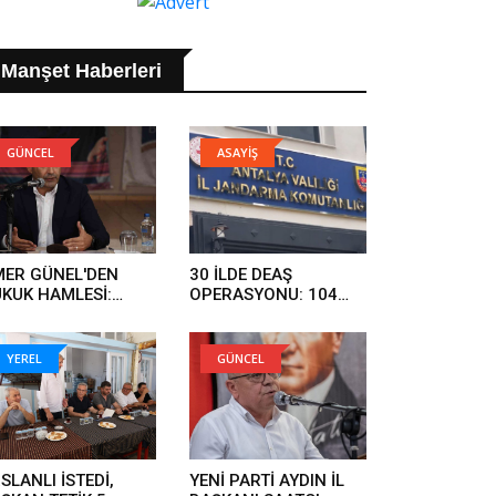
Manşet Haberleri
GÜNCEL
ASAYİŞ
ER GÜNEL'DEN
30 İLDE DEAŞ
KUK HAMLESİ:
OPERASYONU: 104
RGI SÜRECİNİ
ŞÜPHELİ YAKALANDI..
KİLEMEYE
LIŞANLAR HUKUK
YEREL
GÜNCEL
ÜNDE HESAP
RECEK..
SLANLI İSTEDİ,
YENİ PARTİ AYDIN İL