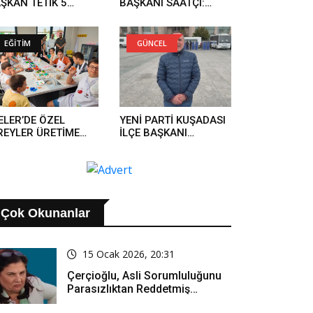
ŞKAN TETİK 5
BAŞKANI SAATÇI:
NDE YAPTI..
'BOYUN
EĞMEYECEĞİZ'..
EĞİTİM
GÜNCEL
ELER’DE ÖZEL
YENİ PARTİ KUŞADASI
REYLER ÜRETİME
İLÇE BAŞKANI
TILIYOR..
GÜRBİLEK'TEN
OPERASYON
AÇIKLAMASI..
Çok Okunanlar
15 Ocak 2026, 20:31
Çerçioğlu, Asli Sorumluluğunu
Parasızlıktan Reddetmiş…