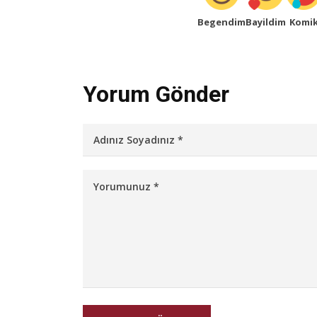
Begendim
Bayildim
Komi
Yorum Gönder