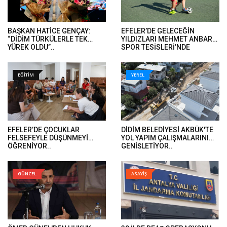
BAŞKAN HATİCE GENÇAY:
EFELER’DE GELECEĞİN
“DİDİM TÜRKÜLERLE TEK
YILDIZLARI MEHMET ANBARLI
YÜREK OLDU”..
SPOR TESİSLERİ’NDE
YETİŞİYOR
EĞİTİM
YEREL
EFELER’DE ÇOCUKLAR
DİDİM BELEDİYESİ AKBÜK'TE
FELSEFEYLE DÜŞÜNMEYİ
YOL YAPIM ÇALIŞMALARINI
ÖĞRENİYOR..
GENİŞLETİYOR..
GÜNCEL
ASAYİŞ