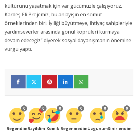
kültürünü yaşatmak için var gücümüzle çalışıyoruz.
Kardeş Eli Projemiz, bu anlayışın en somut
örneklerinden biri. İyiliği büyütmeye, ihtiyaç sahipleriyle
yardımseverler arasında gönül köprüleri kurmaya
devam edeceğiz” diyerek sosyal dayanışmanın önemine
vurgu yaptı.
0
0
0
0
0
0
Begendim
Bayildim
Komik
Begenmedim
Uzgunum
Sinirlendim