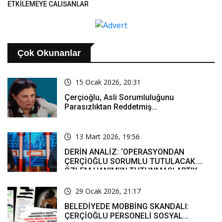
ETKİLEMEYE ÇALIŞANLAR
HUKUK ÖNÜNDE HESAP
VERECEK..
Çok Okunanlar
15 Ocak 2026, 20:31
Çerçioğlu, Asli Sorumluluğunu
Parasızlıktan Reddetmiş…
13 Mart 2026, 19:56
DERİN ANALİZ: ‘OPERASYONDAN
ÇERÇİOĞLU SORUMLU TUTULACAK.
ÖZLEM HANIM’IN TUTUNMASI ARTIK
MUCİZE’
29 Ocak 2026, 21:17
BELEDİYEDE MOBBİNG SKANDALI:
ÇERÇİOĞLU PERSONELİ SOSYAL