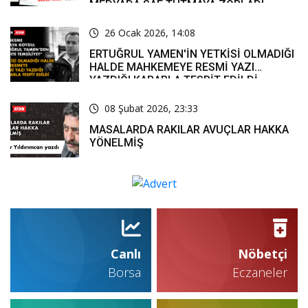
MEDYADA SAF TUTMAYA ZORLADI
26 Ocak 2026, 14:08
ERTUĞRUL YAMEN'İN YETKİSİ OLMADIĞI
HALDE MAHKEMEYE RESMİ YAZI
YAZDIĞI KARARLA TESPİT EDİLDİ
08 Şubat 2026, 23:33
MASALARDA RAKILAR AVUÇLAR HAKKA
YÖNELMİŞ
Canlı
Nöbetçi
Borsa
Eczaneler