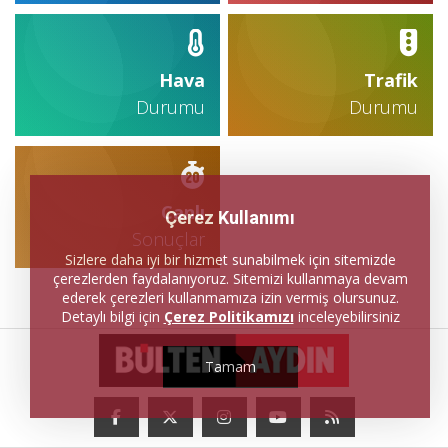
Hava
Trafik
Durumu
Durumu
Canlı
Çerez Kullanımı
Sonuçlar
Sizlere daha iyi bir hizmet sunabilmek için sitemizde
çerezlerden faydalanıyoruz. Sitemizi kullanmaya devam
ederek çerezleri kullanmamıza izin vermiş olursunuz.
Detaylı bilgi için
Çerez Politikamızı
inceleyebilirsiniz
Tamam