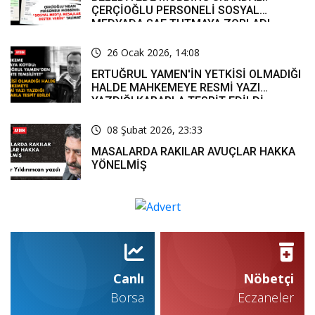
ÇERÇİOĞLU PERSONELİ SOSYAL
MEDYADA SAF TUTMAYA ZORLADI
26 Ocak 2026, 14:08
ERTUĞRUL YAMEN'İN YETKİSİ OLMADIĞI
HALDE MAHKEMEYE RESMİ YAZI
YAZDIĞI KARARLA TESPİT EDİLDİ
08 Şubat 2026, 23:33
MASALARDA RAKILAR AVUÇLAR HAKKA
YÖNELMİŞ
Canlı
Nöbetçi
Borsa
Eczaneler