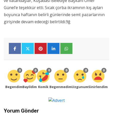
ve vatandaşlar, Kuşadası Belediye Başkanı Ömer
Günel’e teşekkür etti. Sıcak çorba ikramının kış ayları
boyunca haftanın belirli günlerinde semt pazarlarının
girişinde devam edeceği belirtildi.9ğ
0
0
0
0
0
0
Begendim
Bayildim
Komik
Begenmedim
Uzgunum
Sinirlendim
Yorum Gönder