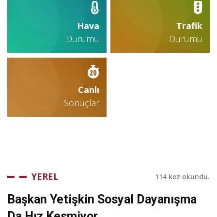
Hava
Trafik
Durumu
Durumu
Canlı
Sonuçlar
YEREL
114 kez okundu.
Başkan Yetişkin Sosyal Dayanışma
Da Hız Kesmiyor…