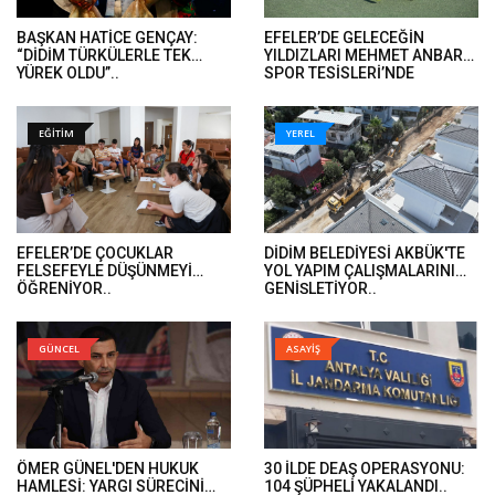
BAŞKAN HATİCE GENÇAY:
EFELER’DE GELECEĞİN
“DİDİM TÜRKÜLERLE TEK
YILDIZLARI MEHMET ANBARLI
YÜREK OLDU”..
SPOR TESİSLERİ’NDE
YETİŞİYOR
EĞİTİM
YEREL
EFELER’DE ÇOCUKLAR
DİDİM BELEDİYESİ AKBÜK'TE
FELSEFEYLE DÜŞÜNMEYİ
YOL YAPIM ÇALIŞMALARINI
ÖĞRENİYOR..
GENİŞLETİYOR..
GÜNCEL
ASAYİŞ
ÖMER GÜNEL'DEN HUKUK
30 İLDE DEAŞ OPERASYONU:
HAMLESİ: YARGI SÜRECİNİ
104 ŞÜPHELİ YAKALANDI..