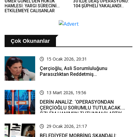
ÖMER GÜNEL'DEN HUKUK
30 İLDE DEAŞ OPERASYONU:
HAMLESİ: YARGI SÜRECİNİ
104 ŞÜPHELİ YAKALANDI..
ETKİLEMEYE ÇALIŞANLAR
HUKUK ÖNÜNDE HESAP
VERECEK..
Çok Okunanlar
15 Ocak 2026, 20:31
Çerçioğlu, Asli Sorumluluğunu
Parasızlıktan Reddetmiş…
13 Mart 2026, 19:56
DERİN ANALİZ: ‘OPERASYONDAN
ÇERÇİOĞLU SORUMLU TUTULACAK.
ÖZLEM HANIM’IN TUTUNMASI ARTIK
MUCİZE’
29 Ocak 2026, 21:17
BELEDİYEDE MOBBİNG SKANDALI: