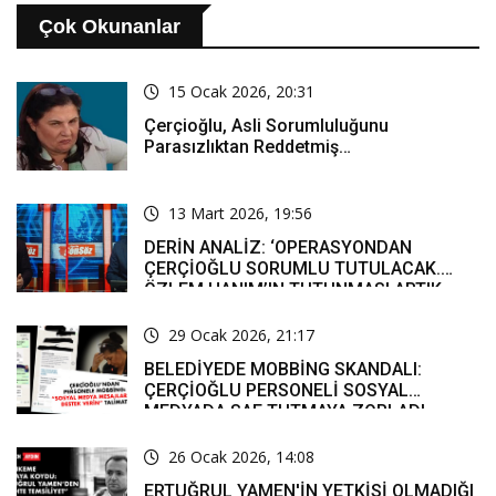
Çok Okunanlar
15 Ocak 2026, 20:31
Çerçioğlu, Asli Sorumluluğunu
Parasızlıktan Reddetmiş…
13 Mart 2026, 19:56
DERİN ANALİZ: ‘OPERASYONDAN
ÇERÇİOĞLU SORUMLU TUTULACAK.
ÖZLEM HANIM’IN TUTUNMASI ARTIK
MUCİZE’
29 Ocak 2026, 21:17
BELEDİYEDE MOBBİNG SKANDALI:
ÇERÇİOĞLU PERSONELİ SOSYAL
MEDYADA SAF TUTMAYA ZORLADI
26 Ocak 2026, 14:08
ERTUĞRUL YAMEN'İN YETKİSİ OLMADIĞI