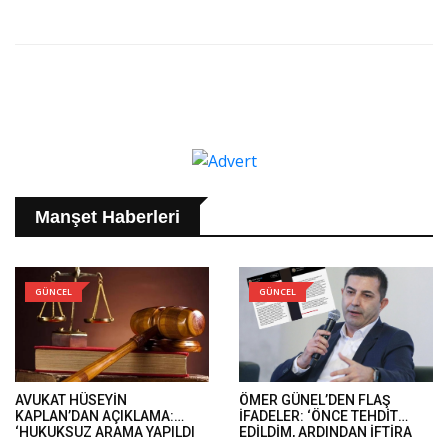
Manşet Haberleri
GÜNCEL
GÜNCEL
AVUKAT HÜSEYİN
ÖMER GÜNEL’DEN FLAŞ
KAPLAN’DAN AÇIKLAMA:
İFADELER: ‘ÖNCE TEHDİT
‘HUKUKSUZ ARAMA YAPILDI
EDİLDİM, ARDINDAN İFTİRA
VE ÖMER GÜNEL’İN DAVA
İFADELERİ GELDİ’..