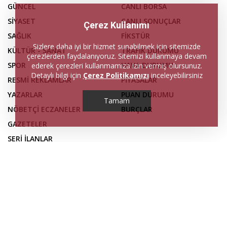
GÜNCEL
CANLI BORSA
SİYASET
CANLI SONUÇLAR
Çerez Kullanımı
SAĞLIK
FİKSTÜR
Sizlere daha iyi bir hizmet sunabilmek için sitemizde
KÜLTÜR - SANAT
TRAFİK DURUMU
çerezlerden faydalanıyoruz. Sitemizi kullanmaya devam
SPOR
HAVA DURUMU
ederek çerezleri kullanmamıza izin vermiş olursunuz.
Detaylı bilgi için
Çerez Politikamızı
inceleyebilirsiniz
RESMİ REKLAMLAR
PİYASALAR
YAZARLAR
PUAN DURUMU
Tamam
NÖBETÇİ ECZANELER
BURÇLAR
GAZETELER
SERİ İLANLAR
FİRMA REHBERİ
İLETİŞİM
KÜNYE
Web sitemizdeki haber içerikleri, izin alınmadan ve