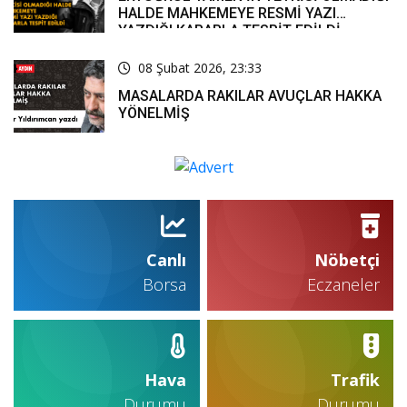
HALDE MAHKEMEYE RESMİ YAZI
YAZDIĞI KARARLA TESPİT EDİLDİ
08 Şubat 2026, 23:33
MASALARDA RAKILAR AVUÇLAR HAKKA
YÖNELMİŞ
Canlı
Nöbetçi
Borsa
Eczaneler
Hava
Trafik
Durumu
Durumu