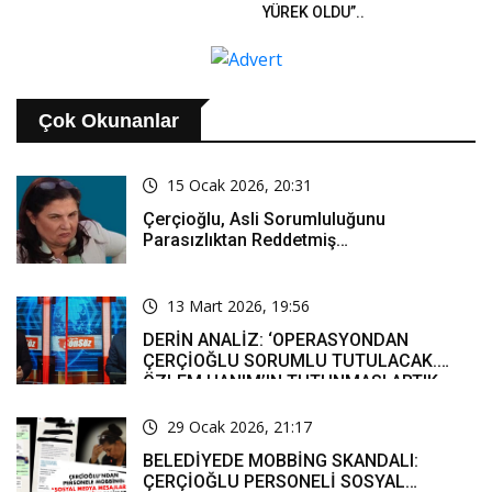
YÜREK OLDU”..
Çok Okunanlar
15 Ocak 2026, 20:31
Çerçioğlu, Asli Sorumluluğunu
Parasızlıktan Reddetmiş…
13 Mart 2026, 19:56
DERİN ANALİZ: ‘OPERASYONDAN
ÇERÇİOĞLU SORUMLU TUTULACAK.
ÖZLEM HANIM’IN TUTUNMASI ARTIK
MUCİZE’
29 Ocak 2026, 21:17
BELEDİYEDE MOBBİNG SKANDALI:
ÇERÇİOĞLU PERSONELİ SOSYAL