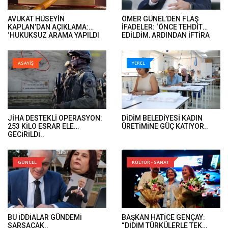
AVUKAT HÜSEYİN
ÖMER GÜNEL’DEN FLAŞ
KAPLAN’DAN AÇIKLAMA:
İFADELER: ‘ÖNCE TEHDİT
‘HUKUKSUZ ARAMA YAPILDI
EDİLDİM, ARDINDAN İFTİRA
VE ÖMER GÜNEL’İN DAVA
İFADELERİ GELDİ’..
DOSYALARINA EL KONULDU’..
ASAYİŞ
YEREL
JİHA DESTEKLİ OPERASYON:
DİDİM BELEDİYESİ KADIN
253 KİLO ESRAR ELE
ÜRETİMİNE GÜÇ KATIYOR..
GEÇİRİLDİ..
GÜNCEL
KÜLTÜR - SANAT
BU İDDİALAR GÜNDEMİ
BAŞKAN HATİCE GENÇAY:
SARSACAK..
“DİDİM TÜRKÜLERLE TEK