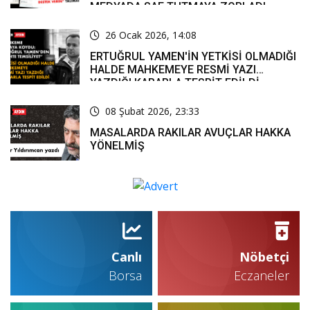
MEDYADA SAF TUTMAYA ZORLADI
26 Ocak 2026, 14:08
ERTUĞRUL YAMEN'İN YETKİSİ OLMADIĞI
HALDE MAHKEMEYE RESMİ YAZI
YAZDIĞI KARARLA TESPİT EDİLDİ
08 Şubat 2026, 23:33
MASALARDA RAKILAR AVUÇLAR HAKKA
YÖNELMİŞ
Canlı
Nöbetçi
Borsa
Eczaneler