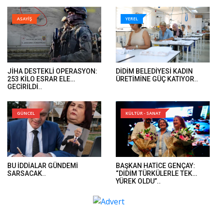
DOSYALARINA EL KONULDU’..
ASAYİŞ
YEREL
JİHA DESTEKLİ OPERASYON:
DİDİM BELEDİYESİ KADIN
253 KİLO ESRAR ELE
ÜRETİMİNE GÜÇ KATIYOR..
GEÇİRİLDİ..
GÜNCEL
KÜLTÜR - SANAT
BU İDDİALAR GÜNDEMİ
BAŞKAN HATİCE GENÇAY:
SARSACAK..
“DİDİM TÜRKÜLERLE TEK
YÜREK OLDU”..