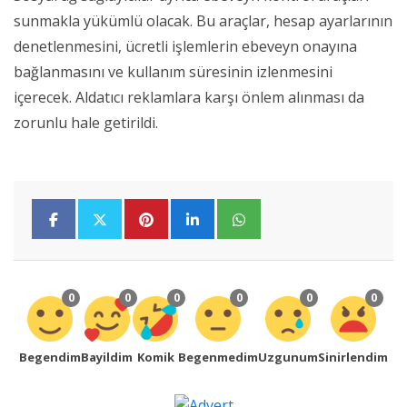
sunmakla yükümlü olacak. Bu araçlar, hesap ayarlarının
denetlenmesini, ücretli işlemlerin ebeveyn onayına
bağlanmasını ve kullanım süresinin izlenmesini
içerecek. Aldatıcı reklamlara karşı önlem alınması da
zorunlu hale getirildi.
0
0
0
0
0
0
Begendim
Bayildim
Komik
Begenmedim
Uzgunum
Sinirlendim