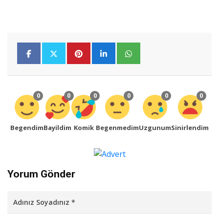
0
0
0
0
0
0
Begendim
Bayildim
Komik
Begenmedim
Uzgunum
Sinirlendim
Yorum Gönder