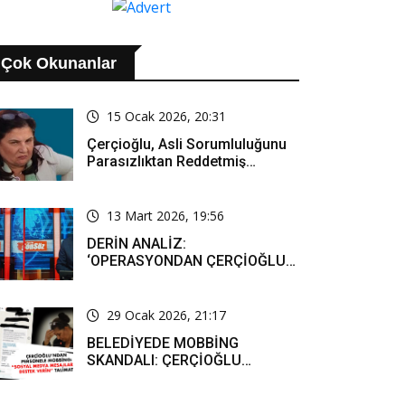
BİR SÜREÇ TEMENNİ
EDİYORUZ'..
Çok Okunanlar
15 Ocak 2026, 20:31
Çerçioğlu, Asli Sorumluluğunu
Parasızlıktan Reddetmiş…
13 Mart 2026, 19:56
DERİN ANALİZ:
‘OPERASYONDAN ÇERÇİOĞLU
SORUMLU TUTULACAK. ÖZLEM
HANIM’IN TUTUNMASI ARTIK
MUCİZE’
29 Ocak 2026, 21:17
BELEDİYEDE MOBBİNG
SKANDALI: ÇERÇİOĞLU
PERSONELİ SOSYAL MEDYADA
SAF TUTMAYA ZORLADI