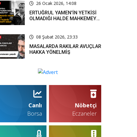
26 Ocak 2026, 14:08
ERTUĞRUL YAMEN'İN YETKİSİ
OLMADIĞI HALDE MAHKEMEYE
RESMİ YAZI YAZDIĞI KARARLA
TESPİT EDİLDİ
08 Şubat 2026, 23:33
MASALARDA RAKILAR AVUÇLAR
HAKKA YÖNELMİŞ
Canlı
Nöbetçi
Borsa
Eczaneler