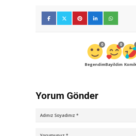
0
0
Begendim
Bayildim
Komi
Yorum Gönder