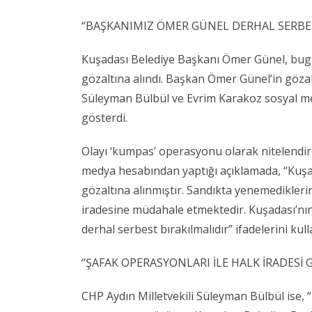
“BAŞKANIMIZ ÖMER GÜNEL DERHAL SERBES
Kuşadası Belediye Başkanı Ömer Günel, bug
gözaltına alındı. Başkan Ömer Günel’in gözal
Süleyman Bülbül ve Evrim Karakoz sosyal med
gösterdi.
Olayı ‘kumpas’ operasyonu olarak nitelendir
medya hesabından yaptığı açıklamada, “Kuş
gözaltına alınmıştır. Sandıkta yenemedikleri
iradesine müdahale etmektedir. Kuşadası’nı
derhal serbest bırakılmalıdır” ifadelerini kull
“ŞAFAK OPERASYONLARI İLE HALK İRADESİ 
CHP Aydın Milletvekili Süleyman Bülbül ise, “