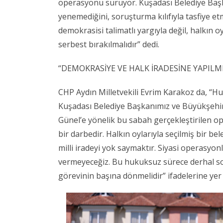
operasyonu sürüyor. Kuşadası Belediye Başk
yenemediğini, soruşturma kılıfıyla tasfiye et
demokrasisi talimatlı yargıyla değil, halkın 
serbest bırakılmalıdır” dedi.
“DEMOKRASİYE VE HALK İRADESİNE YAPILMI
CHP Aydın Milletvekili Evrim Karakoz da, “Huk
Kuşadası Belediye Başkanımız ve Büyükşehir
Günel’e yönelik bu sabah gerçekleştirilen o
bir darbedir. Halkın oylarıyla seçilmiş bir 
milli iradeyi yok saymaktır. Siyasi operasyon
vermeyeceğiz. Bu hukuksuz sürece derhal so
görevinin başına dönmelidir” ifadelerine yer 