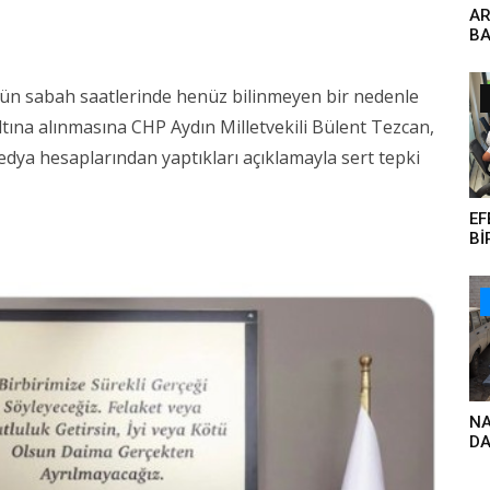
AR
BA
GÜ
ün sabah saatlerinde henüz bilinmeyen bir nedenle
tına alınmasına CHP Aydın Milletvekili Bülent Tezcan,
ya hesaplarından yaptıkları açıklamayla sert tepki
EF
Bİ
KA
NA
DA