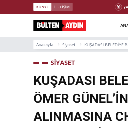
Y
KÜNYE
İLETİŞİM
ANA
Anasayfa
Si̇yaset
KUŞADASI BELEDİYE B
SİYASET
KUŞADASI BELE
ÖMER GÜNEL’İN
ALINMASINA CH