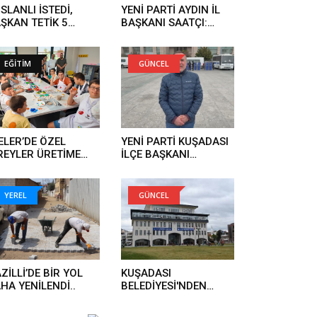
SLANLI İSTEDİ,
YENİ PARTİ AYDIN İL
ŞKAN TETİK 5
BAŞKANI SAATÇI:
NDE YAPTI..
'BOYUN
EĞMEYECEĞİZ'..
EĞİTİM
GÜNCEL
ELER’DE ÖZEL
YENİ PARTİ KUŞADASI
REYLER ÜRETİME
İLÇE BAŞKANI
TILIYOR..
GÜRBİLEK'TEN
OPERASYON
AÇIKLAMASI..
YEREL
GÜNCEL
ZİLLİ’DE BİR YOL
KUŞADASI
HA YENİLENDİ..
BELEDİYESİ'NDEN
AÇIKLAMA: 'ADİL,
TARAFSIZ VE ŞEFFAF