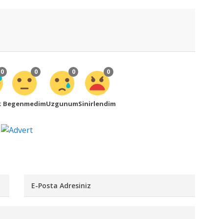
0
0
0
0
k
Begenmedim
Uzgunum
Sinirlendim