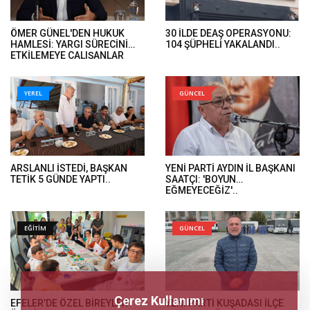
ÖMER GÜNEL'DEN HUKUK
30 İLDE DEAŞ OPERASYONU:
HAMLESİ: YARGI SÜRECİNİ
104 ŞÜPHELİ YAKALANDI..
ETKİLEMEYE ÇALIŞANLAR
HUKUK ÖNÜNDE HESAP
VERECEK..
YEREL
GÜNCEL
ARSLANLI İSTEDİ, BAŞKAN
YENİ PARTİ AYDIN İL BAŞKANI
TETİK 5 GÜNDE YAPTI..
SAATÇI: 'BOYUN
EĞMEYECEĞİZ'..
EĞİTİM
GÜNCEL
Çerez Kullanımı
EFELER’DE ÖZEL BİREYLER
YENİ PARTİ KUŞADASI İLÇE