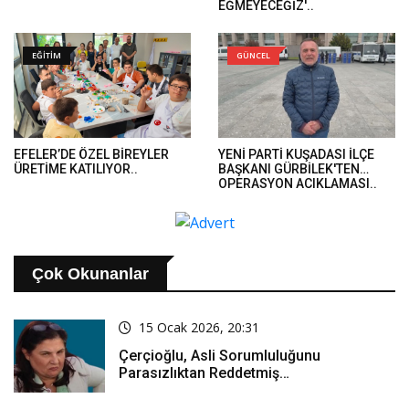
EĞMEYECEĞİZ'..
EĞİTİM
GÜNCEL
EFELER’DE ÖZEL BİREYLER
YENİ PARTİ KUŞADASI İLÇE
ÜRETİME KATILIYOR..
BAŞKANI GÜRBİLEK'TEN
OPERASYON AÇIKLAMASI..
Çok Okunanlar
15 Ocak 2026, 20:31
Çerçioğlu, Asli Sorumluluğunu
Parasızlıktan Reddetmiş…