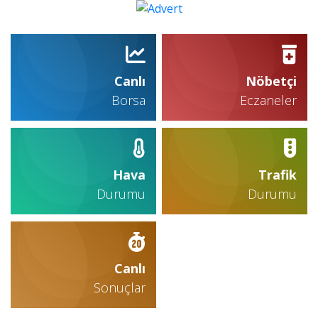
Canlı
Nöbetçi
Borsa
Eczaneler
Hava
Trafik
Durumu
Durumu
Canlı
Sonuçlar