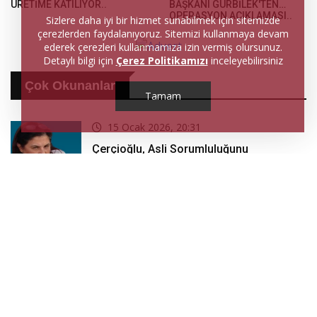
ÜRETİME KATILIYOR..
BAŞKANI GÜRBİLEK'TEN
OPERASYON AÇIKLAMASI..
Sizlere daha iyi bir hizmet sunabilmek için sitemizde
çerezlerden faydalanıyoruz. Sitemizi kullanmaya devam
ederek çerezleri kullanmamıza izin vermiş olursunuz.
Detaylı bilgi için
Çerez Politikamızı
inceleyebilirsiniz
Çok Okunanlar
Tamam
15 Ocak 2026, 20:31
Çerçioğlu, Asli Sorumluluğunu
Parasızlıktan Reddetmiş…
13 Mart 2026, 19:56
DERİN ANALİZ: ‘OPERASYONDAN
ÇERÇİOĞLU SORUMLU TUTULACAK.
ÖZLEM HANIM’IN TUTUNMASI ARTIK
MUCİZE’
29 Ocak 2026, 21:17
BELEDİYEDE MOBBİNG SKANDALI: