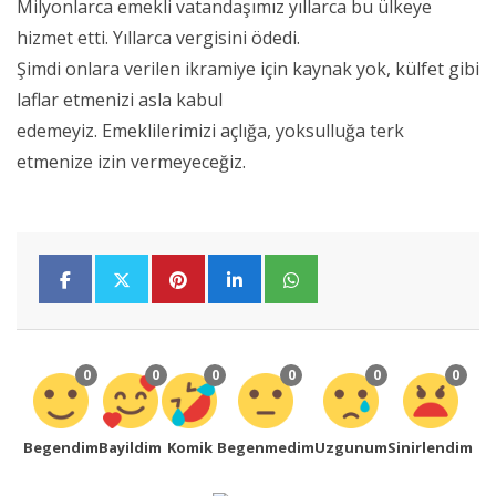
Milyonlarca emekli vatandaşımız yıllarca bu ülkeye
hizmet etti. Yıllarca vergisini ödedi.
Şimdi onlara verilen ikramiye için kaynak yok, külfet gibi
laflar etmenizi asla kabul
edemeyiz. Emeklilerimizi açlığa, yoksulluğa terk
etmenize izin vermeyeceğiz.
0
0
0
0
0
0
Begendim
Bayildim
Komik
Begenmedim
Uzgunum
Sinirlendim