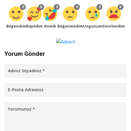
0
0
0
0
0
0
Begendim
Bayildim
Komik
Begenmedim
Uzgunum
Sinirlendim
Yorum Gönder