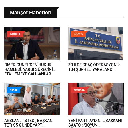
Manşet Haberleri
GÜNCEL
ASAYİŞ
ÖMER GÜNEL'DEN HUKUK
30 İLDE DEAŞ OPERASYONU:
HAMLESİ: YARGI SÜRECİNİ
104 ŞÜPHELİ YAKALANDI..
ETKİLEMEYE ÇALIŞANLAR
HUKUK ÖNÜNDE HESAP
VERECEK..
YEREL
GÜNCEL
ARSLANLI İSTEDİ, BAŞKAN
YENİ PARTİ AYDIN İL BAŞKANI
TETİK 5 GÜNDE YAPTI..
SAATÇI: 'BOYUN