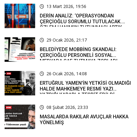
13 Mart 2026, 19:56
DERİN ANALİZ: ‘OPERASYONDAN
ÇERÇİOĞLU SORUMLU TUTULACAK.
ÖZLEM HANIM’IN TUTUNMASI ARTIK
MUCİZE’
29 Ocak 2026, 21:17
BELEDİYEDE MOBBİNG SKANDALI:
ÇERÇİOĞLU PERSONELİ SOSYAL
MEDYADA SAF TUTMAYA ZORLADI
26 Ocak 2026, 14:08
ERTUĞRUL YAMEN'İN YETKİSİ OLMADIĞI
HALDE MAHKEMEYE RESMİ YAZI
YAZDIĞI KARARLA TESPİT EDİLDİ
08 Şubat 2026, 23:33
MASALARDA RAKILAR AVUÇLAR HAKKA
YÖNELMİŞ