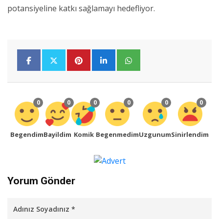
potansiyeline katkı sağlamayı hedefliyor.
0
0
0
0
0
0
Begendim
Bayildim
Komik
Begenmedim
Uzgunum
Sinirlendim
Yorum Gönder