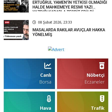
ERTUĞRUL YAMEN'İN YETKİSİ OLMADIĞI
HALDE MAHKEMEYE RESMİ YAZI
YAZDIĞI KARARLA TESPİT EDİLDİ
08 Şubat 2026, 23:33
MASALARDA RAKILAR AVUÇLAR HAKKA
YÖNELMİŞ
Canlı
Nöbetçi
Borsa
Eczaneler
Hava
Trafik