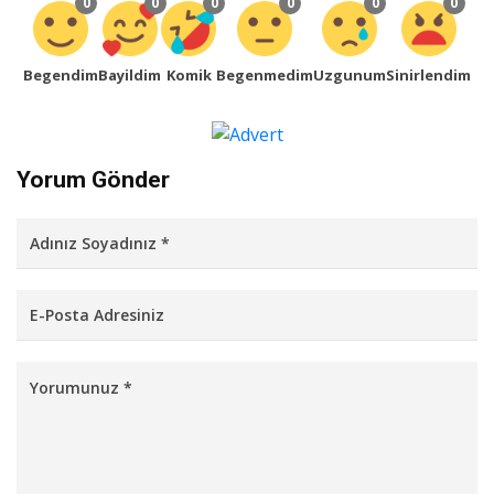
0
0
0
0
0
0
Begendim
Bayildim
Komik
Begenmedim
Uzgunum
Sinirlendim
Yorum Gönder