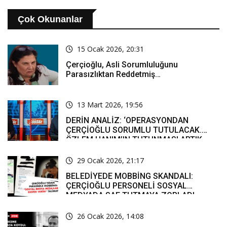
Çok Okunanlar
15 Ocak 2026, 20:31
Çerçioğlu, Asli Sorumluluğunu
Parasızlıktan Reddetmiş…
13 Mart 2026, 19:56
DERİN ANALİZ: ‘OPERASYONDAN
ÇERÇİOĞLU SORUMLU TUTULACAK.
ÖZLEM HANIM’IN TUTUNMASI ARTIK
MUCİZE’
29 Ocak 2026, 21:17
BELEDİYEDE MOBBİNG SKANDALI:
ÇERÇİOĞLU PERSONELİ SOSYAL
MEDYADA SAF TUTMAYA ZORLADI
26 Ocak 2026, 14:08