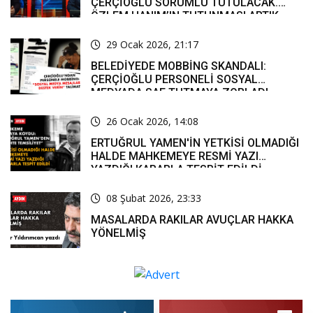
ÇERÇİOĞLU SORUMLU TUTULACAK.
ÖZLEM HANIM’IN TUTUNMASI ARTIK
MUCİZE’
29 Ocak 2026, 21:17
BELEDİYEDE MOBBİNG SKANDALI:
ÇERÇİOĞLU PERSONELİ SOSYAL
MEDYADA SAF TUTMAYA ZORLADI
26 Ocak 2026, 14:08
ERTUĞRUL YAMEN'İN YETKİSİ OLMADIĞI
HALDE MAHKEMEYE RESMİ YAZI
YAZDIĞI KARARLA TESPİT EDİLDİ
08 Şubat 2026, 23:33
MASALARDA RAKILAR AVUÇLAR HAKKA
YÖNELMİŞ