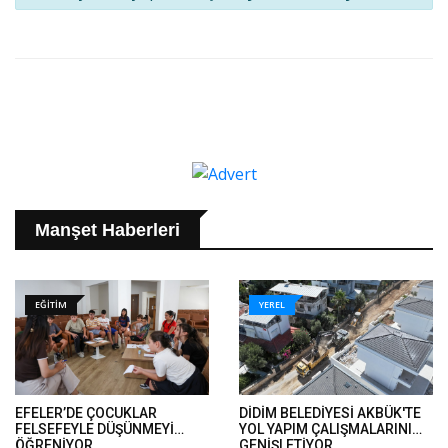
Manşet Haberleri
EĞİTİM
YEREL
EFELER’DE ÇOCUKLAR
DİDİM BELEDİYESİ AKBÜK'TE
FELSEFEYLE DÜŞÜNMEYİ
YOL YAPIM ÇALIŞMALARINI
ÖĞRENİYOR..
GENİŞLETİYOR..