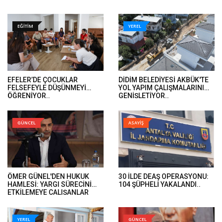
EĞİTİM
YEREL
EFELER’DE ÇOCUKLAR
DİDİM BELEDİYESİ AKBÜK'TE
FELSEFEYLE DÜŞÜNMEYİ
YOL YAPIM ÇALIŞMALARINI
ÖĞRENİYOR..
GENİŞLETİYOR..
GÜNCEL
ASAYİŞ
ÖMER GÜNEL'DEN HUKUK
30 İLDE DEAŞ OPERASYONU:
HAMLESİ: YARGI SÜRECİNİ
104 ŞÜPHELİ YAKALANDI..
ETKİLEMEYE ÇALIŞANLAR
HUKUK ÖNÜNDE HESAP
VERECEK..
YEREL
GÜNCEL