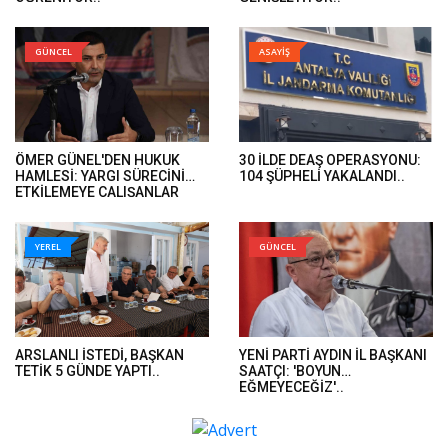
GÜNCEL
ASAYİŞ
ÖMER GÜNEL'DEN HUKUK
30 İLDE DEAŞ OPERASYONU:
HAMLESİ: YARGI SÜRECİNİ
104 ŞÜPHELİ YAKALANDI..
ETKİLEMEYE ÇALIŞANLAR
HUKUK ÖNÜNDE HESAP
VERECEK..
YEREL
GÜNCEL
ARSLANLI İSTEDİ, BAŞKAN
YENİ PARTİ AYDIN İL BAŞKANI
TETİK 5 GÜNDE YAPTI..
SAATÇI: 'BOYUN
EĞMEYECEĞİZ'..