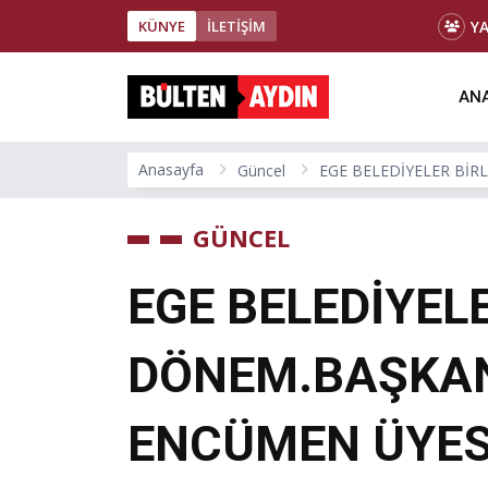
Y
KÜNYE
İLETİŞİM
ANA
Anasayfa
Güncel
EGE BELEDİYELER BİR
GÜNCEL
EGE BELEDİYELE
DÖNEM.BAŞKAN
ENCÜMEN ÜYES