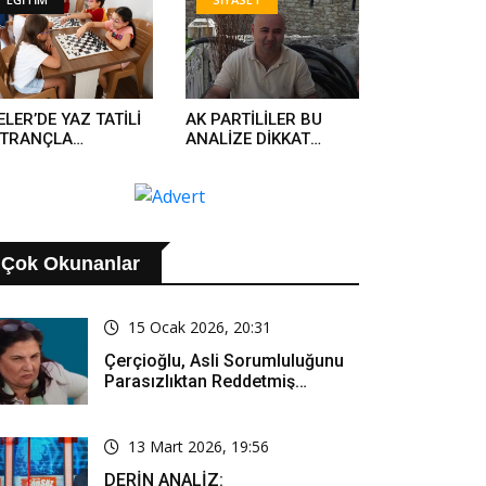
ELER’DE YAZ TATİLİ
AK PARTİLİLER BU
ATRANÇLA
ANALİZE DİKKAT
NKLENİYOR
KESİLMELİ..
Çok Okunanlar
15 Ocak 2026, 20:31
Çerçioğlu, Asli Sorumluluğunu
Parasızlıktan Reddetmiş…
13 Mart 2026, 19:56
DERİN ANALİZ: