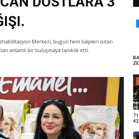
 CAN DOSTLARA 3
IŞI.
ehabilitasyon Merkezi, bugün hem kalpleri ısıtan
n anlamlı bir buluşmaya tanıklık etti.
B
ZE
DO
71
42
UY
GE
TU