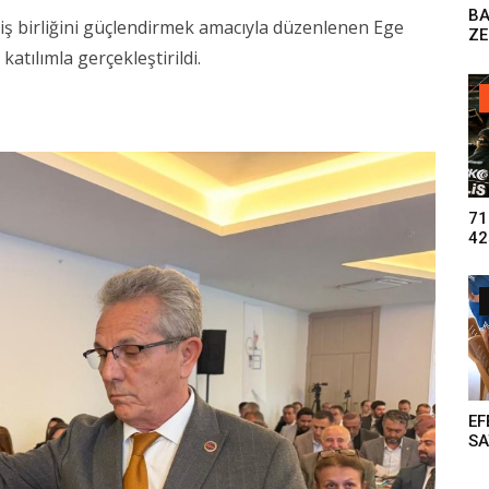
B
 iş birliğini güçlendirmek amacıyla düzenlenen Ege
ZE
DO
katılımla gerçekleştirildi.
71
42
UY
GE
TU
EF
S
RE