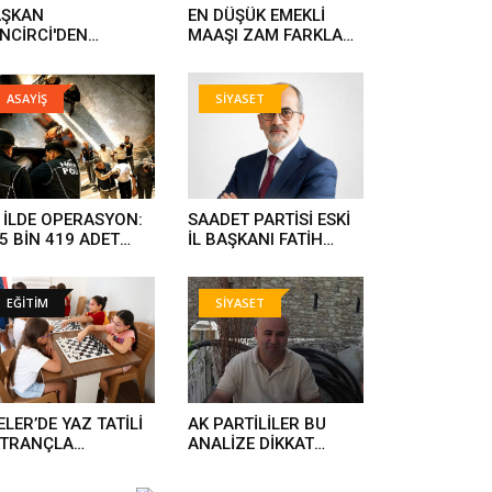
AŞKAN
EN DÜŞÜK EMEKLİ
NCİRCİ'DEN
MAAŞI ZAM FARKLARI
ĞALGAZ MÜJDESİ..
HESAPLARA YATIYOR..
ASAYİŞ
SİYASET
 İLDE OPERASYON:
SAADET PARTİSİ ESKİ
5 BİN 419 ADET
İL BAŞKANI FATİH
UŞTURUCU HAP ELE
KARAHAN YENİ
ÇİRİLDİ, 844 KİŞİ
PARTİYE GEÇTİ..
TUKLANDI..
EĞİTİM
SİYASET
ELER’DE YAZ TATİLİ
AK PARTİLİLER BU
ATRANÇLA
ANALİZE DİKKAT
NKLENİYOR
KESİLMELİ..