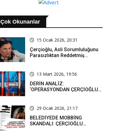
Çok Okunanlar
15 Ocak 2026, 20:31
Çerçioğlu, Asli Sorumluluğunu
Parasızlıktan Reddetmiş…
13 Mart 2026, 19:56
DERİN ANALİZ:
‘OPERASYONDAN ÇERÇİOĞLU
SORUMLU TUTULACAK. ÖZLEM
HANIM’IN TUTUNMASI ARTIK
MUCİZE’
29 Ocak 2026, 21:17
BELEDİYEDE MOBBİNG
SKANDALI: ÇERÇİOĞLU
PERSONELİ SOSYAL MEDYADA
SAF TUTMAYA ZORLADI