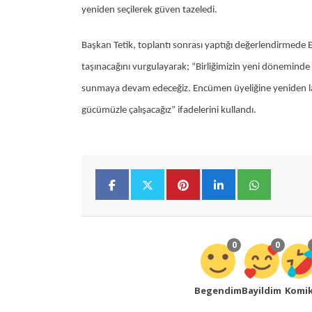
yeniden seçilerek güven tazeledi.
Başkan Tetik, toplantı sonrası yaptığı değerlendirmede Ege
taşınacağını vurgulayarak; “Birliğimizin yeni döneminde d
sunmaya devam edeceğiz. Encümen üyeliğine yeniden la
gücümüzle çalışacağız” ifadelerini kullandı.
0
0
Begendim
Bayildim
Komi