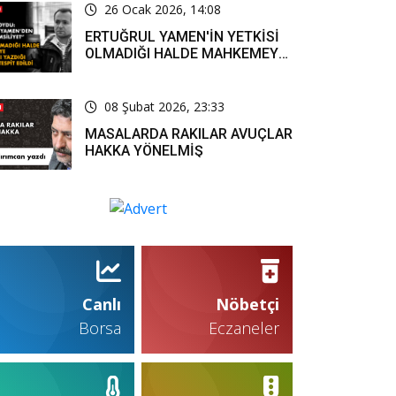
26 Ocak 2026, 14:08
ERTUĞRUL YAMEN'İN YETKİSİ
OLMADIĞI HALDE MAHKEMEYE
RESMİ YAZI YAZDIĞI KARARLA
TESPİT EDİLDİ
08 Şubat 2026, 23:33
MASALARDA RAKILAR AVUÇLAR
HAKKA YÖNELMİŞ
Canlı
Nöbetçi
Borsa
Eczaneler