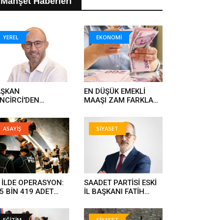
Manşet Haberleri
YEREL
EKONOMİ
AŞKAN
EN DÜŞÜK EMEKLİ
NCİRCİ'DEN
MAAŞI ZAM FARKLARI
ĞALGAZ MÜJDESİ..
HESAPLARA YATIYOR..
ASAYİŞ
SİYASET
 İLDE OPERASYON:
SAADET PARTİSİ ESKİ
5 BİN 419 ADET
İL BAŞKANI FATİH
UŞTURUCU HAP ELE
KARAHAN YENİ
ÇİRİLDİ, 844 KİŞİ
PARTİYE GEÇTİ..
TUKLANDI..
EĞİTİM
SİYASET