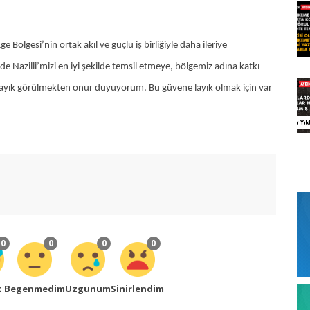
 Bölgesi’nin ortak akıl ve güçlü iş birliğiyle daha ileriye
e Nazilli’mizi en iyi şekilde temsil etmeye, bölgemiz adına katkı
yık görülmekten onur duyuyorum. Bu güvene layık olmak için var
0
0
0
0
k
Begenmedim
Uzgunum
Sinirlendim