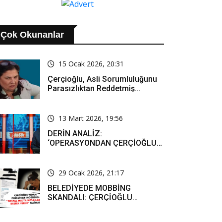
Çok Okunanlar
15 Ocak 2026, 20:31
Çerçioğlu, Asli Sorumluluğunu
Parasızlıktan Reddetmiş…
13 Mart 2026, 19:56
DERİN ANALİZ:
‘OPERASYONDAN ÇERÇİOĞLU
SORUMLU TUTULACAK. ÖZLEM
HANIM’IN TUTUNMASI ARTIK
MUCİZE’
29 Ocak 2026, 21:17
BELEDİYEDE MOBBİNG
SKANDALI: ÇERÇİOĞLU
PERSONELİ SOSYAL MEDYADA
SAF TUTMAYA ZORLADI