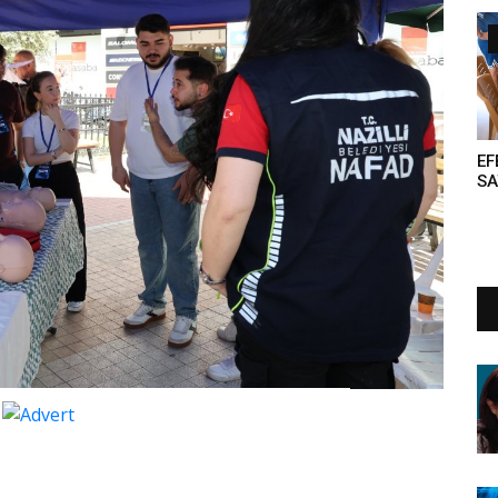
GE
TU
EF
S
RE