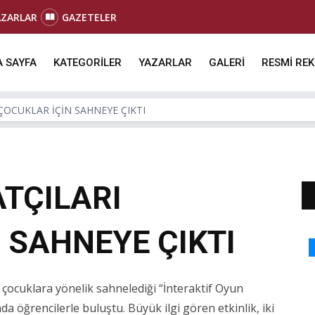
AZARLAR
GAZETELER
 SAYFA
KATEGORİLER
YAZARLAR
GALERİ
RESMİ RE
 ÇOCUKLAR İÇİN SAHNEYE ÇIKTI
ATÇILARI
 SAHNEYE ÇIKTI
 çocuklara yönelik sahnelediği “İnteraktif Oyun
da öğrencilerle buluştu. Büyük ilgi gören etkinlik, iki