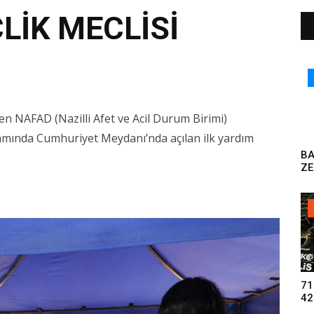
LİK MECLİSİ
ren NAFAD (Nazilli Afet ve Acil Durum Birimi)
samında Cumhuriyet Meydanı’nda açılan ilk yardım
B
ZE
DO
71
42
UY