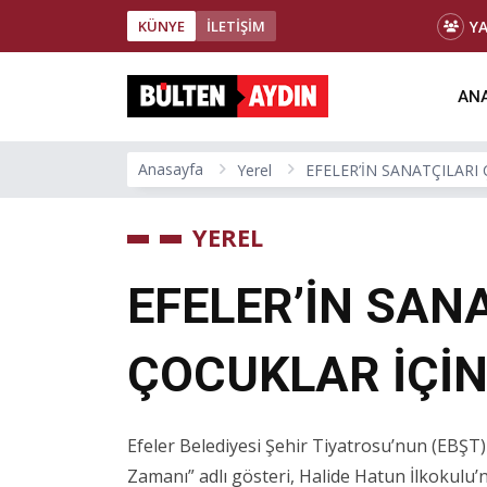
Y
KÜNYE
İLETİŞİM
ANA
Anasayfa
Yerel
EFELER’İN SANATÇILARI
YEREL
EFELER’İN SAN
ÇOCUKLAR İÇİN
Efeler Belediyesi Şehir Tiyatrosu’nun (EBŞT)
Zamanı” adlı gösteri, Halide Hatun İlkokulu’n