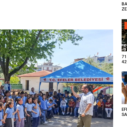
B
ZE
DO
71
42
UY
GE
TU
EF
S
RE