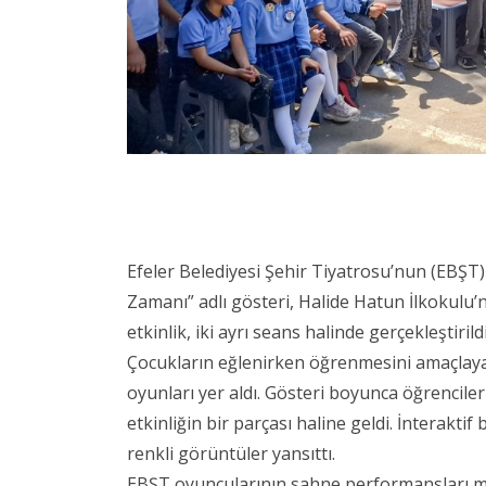
Efeler Belediyesi Şehir Tiyatrosu’nun (EBŞT)
Zamanı” adlı gösteri, Halide Hatun İlkokulu’
etkinlik, iki ayrı seans halinde gerçekleştirildi
Çocukların eğlenirken öğrenmesini amaçlayan
oyunları yer aldı. Gösteri boyunca öğrenciler
etkinliğin bir parçası haline geldi. İnterakti
renkli görüntüler yansıttı.
EBŞT oyuncularının sahne performansları mi