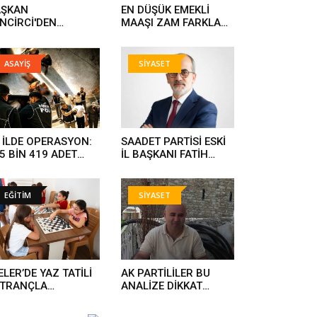
AŞKAN
EN DÜŞÜK EMEKLİ
NCİRCİ'DEN
MAAŞI ZAM FARKLARI
ĞALGAZ MÜJDESİ..
HESAPLARA YATIYOR..
ASAYİŞ
SİYASET
 İLDE OPERASYON:
SAADET PARTİSİ ESKİ
5 BİN 419 ADET
İL BAŞKANI FATİH
UŞTURUCU HAP ELE
KARAHAN YENİ
ÇİRİLDİ, 844 KİŞİ
PARTİYE GEÇTİ..
TUKLANDI..
EĞİTİM
SİYASET
ELER’DE YAZ TATİLİ
AK PARTİLİLER BU
ATRANÇLA
ANALİZE DİKKAT
NKLENİYOR
KESİLMELİ..