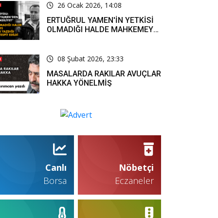
26 Ocak 2026, 14:08
ERTUĞRUL YAMEN'İN YETKİSİ
OLMADIĞI HALDE MAHKEMEYE
RESMİ YAZI YAZDIĞI KARARLA
TESPİT EDİLDİ
08 Şubat 2026, 23:33
MASALARDA RAKILAR AVUÇLAR
HAKKA YÖNELMİŞ
Canlı
Nöbetçi
Borsa
Eczaneler