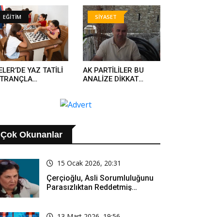
ÇİRİLDİ, 844 KİŞİ
PARTİYE GEÇTİ..
TUKLANDI..
EĞİTİM
SİYASET
ELER’DE YAZ TATİLİ
AK PARTİLİLER BU
ATRANÇLA
ANALİZE DİKKAT
NKLENİYOR
KESİLMELİ..
Çok Okunanlar
15 Ocak 2026, 20:31
Çerçioğlu, Asli Sorumluluğunu
Parasızlıktan Reddetmiş…
13 Mart 2026, 19:56