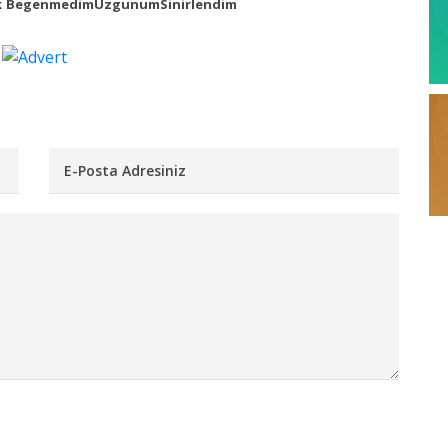
k
Begenmedim
Uzgunum
Sinirlendim