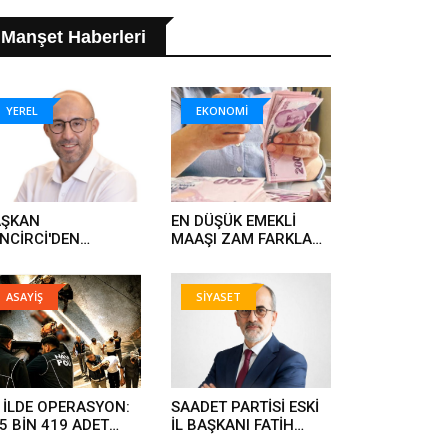
Manşet Haberleri
YEREL
EKONOMİ
AŞKAN
EN DÜŞÜK EMEKLİ
NCİRCİ'DEN
MAAŞI ZAM FARKLARI
ĞALGAZ MÜJDESİ..
HESAPLARA YATIYOR..
ASAYİŞ
SİYASET
 İLDE OPERASYON:
SAADET PARTİSİ ESKİ
5 BİN 419 ADET
İL BAŞKANI FATİH
UŞTURUCU HAP ELE
KARAHAN YENİ