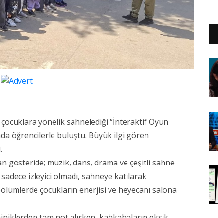
 çocuklara yönelik sahnelediği “İnteraktif Oyun
nda öğrencilerle buluştu. Büyük ilgi gören
.
 gösteride; müzik, dans, drama ve çeşitli sahne
 sadece izleyici olmadı, sahneye katılarak
f bölümlerde çocukların enerjisi ve heyecanı salona
niklerden tam not alırken, kahkahaların eksik