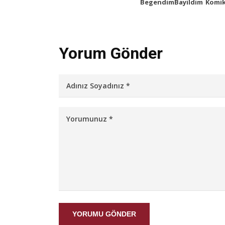
Begendim
Bayildim
Komi
Yorum Gönder
YORUMU GÖNDER