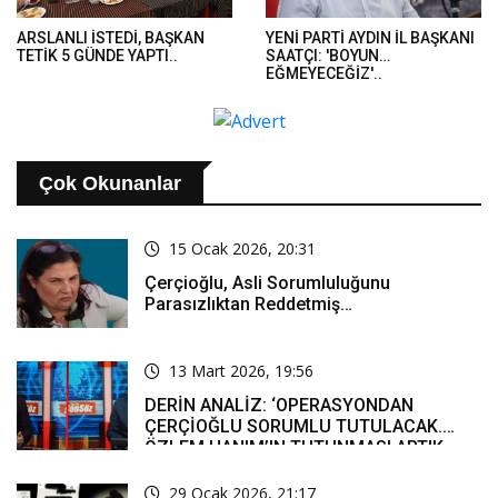
ARSLANLI İSTEDİ, BAŞKAN
YENİ PARTİ AYDIN İL BAŞKANI
TETİK 5 GÜNDE YAPTI..
SAATÇI: 'BOYUN
EĞMEYECEĞİZ'..
Çok Okunanlar
15 Ocak 2026, 20:31
Çerçioğlu, Asli Sorumluluğunu
Parasızlıktan Reddetmiş…
13 Mart 2026, 19:56
DERİN ANALİZ: ‘OPERASYONDAN
ÇERÇİOĞLU SORUMLU TUTULACAK.
ÖZLEM HANIM’IN TUTUNMASI ARTIK
MUCİZE’
29 Ocak 2026, 21:17