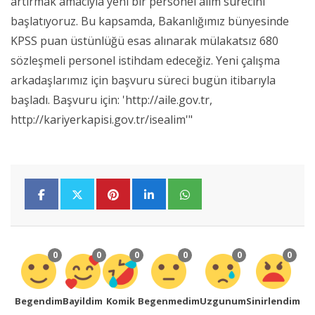
artırmak amacıyla yeni bir personel alım sürecini
başlatıyoruz. Bu kapsamda, Bakanlığımız bünyesinde
KPSS puan üstünlüğü esas alınarak mülakatsız 680
sözleşmeli personel istihdam edeceğiz. Yeni çalışma
arkadaşlarımız için başvuru süreci bugün itibarıyla
başladı. Başvuru için: 'http://aile.gov.tr,
http://kariyerkapisi.gov.tr/isealim'"
0
0
0
0
0
0
Begendim
Bayildim
Komik
Begenmedim
Uzgunum
Sinirlendim