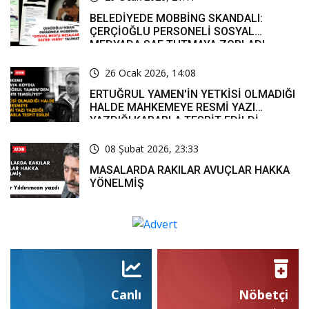
BELEDİYEDE MOBBİNG SKANDALI:
ÇERÇİOĞLU PERSONELİ SOSYAL
MEDYADA SAF TUTMAYA ZORLADI
26 Ocak 2026, 14:08
ERTUĞRUL YAMEN'İN YETKİSİ OLMADIĞI
HALDE MAHKEMEYE RESMİ YAZI
YAZDIĞI KARARLA TESPİT EDİLDİ
08 Şubat 2026, 23:33
MASALARDA RAKILAR AVUÇLAR HAKKA
YÖNELMİŞ
Canlı
Nöbetçi