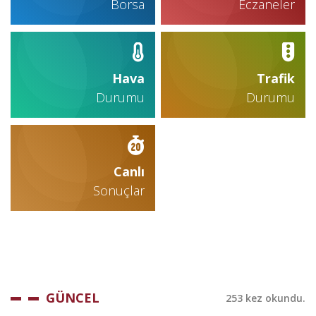
Borsa
Eczaneler
Hava
Trafik
Durumu
Durumu
Canlı
Sonuçlar
GÜNCEL
253 kez okundu.