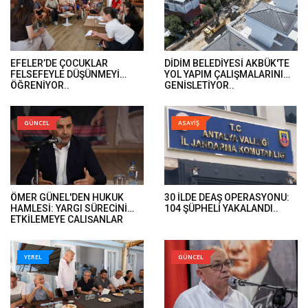
EFELER’DE ÇOCUKLAR
DİDİM BELEDİYESİ AKBÜK'TE
FELSEFEYLE DÜŞÜNMEYİ
YOL YAPIM ÇALIŞMALARINI
ÖĞRENİYOR..
GENİŞLETİYOR..
GÜNCEL
ASAYİŞ
ÖMER GÜNEL'DEN HUKUK
30 İLDE DEAŞ OPERASYONU:
HAMLESİ: YARGI SÜRECİNİ
104 ŞÜPHELİ YAKALANDI..
ETKİLEMEYE ÇALIŞANLAR
HUKUK ÖNÜNDE HESAP
VERECEK..
YEREL
GÜNCEL