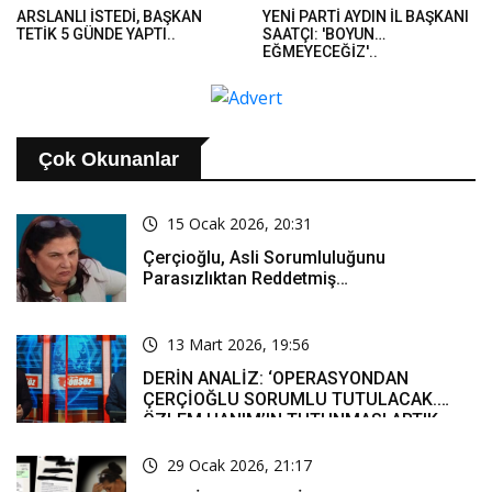
ARSLANLI İSTEDİ, BAŞKAN
YENİ PARTİ AYDIN İL BAŞKANI
TETİK 5 GÜNDE YAPTI..
SAATÇI: 'BOYUN
EĞMEYECEĞİZ'..
Çok Okunanlar
15 Ocak 2026, 20:31
Çerçioğlu, Asli Sorumluluğunu
Parasızlıktan Reddetmiş…
13 Mart 2026, 19:56
DERİN ANALİZ: ‘OPERASYONDAN
ÇERÇİOĞLU SORUMLU TUTULACAK.
ÖZLEM HANIM’IN TUTUNMASI ARTIK
MUCİZE’
29 Ocak 2026, 21:17