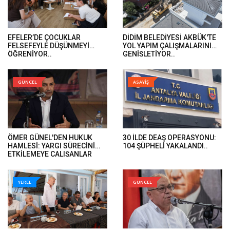
EFELER’DE ÇOCUKLAR
DİDİM BELEDİYESİ AKBÜK'TE
FELSEFEYLE DÜŞÜNMEYİ
YOL YAPIM ÇALIŞMALARINI
ÖĞRENİYOR..
GENİŞLETİYOR..
GÜNCEL
ASAYİŞ
ÖMER GÜNEL'DEN HUKUK
30 İLDE DEAŞ OPERASYONU:
HAMLESİ: YARGI SÜRECİNİ
104 ŞÜPHELİ YAKALANDI..
ETKİLEMEYE ÇALIŞANLAR
HUKUK ÖNÜNDE HESAP
VERECEK..
YEREL
GÜNCEL