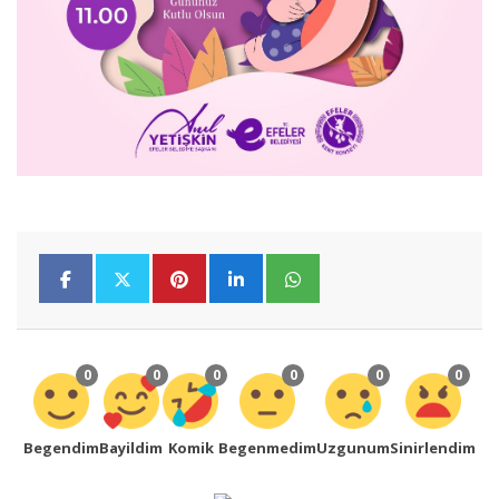
0
0
0
0
0
0
Begendim
Bayildim
Komik
Begenmedim
Uzgunum
Sinirlendim