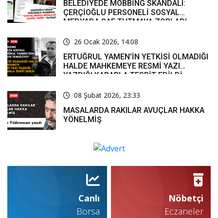
BELEDİYEDE MOBBİNG SKANDALI:
ÇERÇİOĞLU PERSONELİ SOSYAL
MEDYADA SAF TUTMAYA ZORLADI
26 Ocak 2026, 14:08
ERTUĞRUL YAMEN'İN YETKİSİ OLMADIĞI
HALDE MAHKEMEYE RESMİ YAZI
YAZDIĞI KARARLA TESPİT EDİLDİ
08 Şubat 2026, 23:33
MASALARDA RAKILAR AVUÇLAR HAKKA
YÖNELMİŞ
Canlı
Nöbetçi
Borsa
Eczaneler