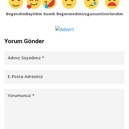
Begendim
Bayildim
Komik
Begenmedim
Uzgunum
Sinirlendim
Yorum Gönder