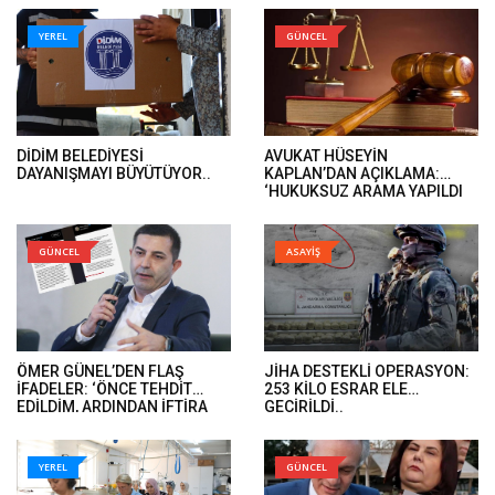
YEREL
GÜNCEL
DİDİM BELEDİYESİ
AVUKAT HÜSEYİN
DAYANIŞMAYI BÜYÜTÜYOR..
KAPLAN’DAN AÇIKLAMA:
‘HUKUKSUZ ARAMA YAPILDI
VE ÖMER GÜNEL’İN DAVA
DOSYALARINA EL KONULDU’..
GÜNCEL
ASAYİŞ
ÖMER GÜNEL’DEN FLAŞ
JİHA DESTEKLİ OPERASYON:
İFADELER: ‘ÖNCE TEHDİT
253 KİLO ESRAR ELE
EDİLDİM, ARDINDAN İFTİRA
GEÇİRİLDİ..
İFADELERİ GELDİ’..
YEREL
GÜNCEL