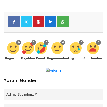
0
0
0
0
0
0
Begendim
Bayildim
Komik
Begenmedim
Uzgunum
Sinirlendim
Yorum Gönder