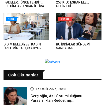
İFADELER: ‘ÖNCE TEHDİT
253 KİLO ESRAR ELE
EDİLDİM, ARDINDAN İFTİRA
GEÇİRİLDİ..
İFADELERİ GELDİ’..
YEREL
GÜNCEL
DİDİM BELEDİYESİ KADIN
BU İDDİALAR GÜNDEMİ
ÜRETİMİNE GÜÇ KATIYOR..
SARSACAK..
Çok Okunanlar
15 Ocak 2026, 20:31
Çerçioğlu, Asli Sorumluluğunu
Parasızlıktan Reddetmiş…