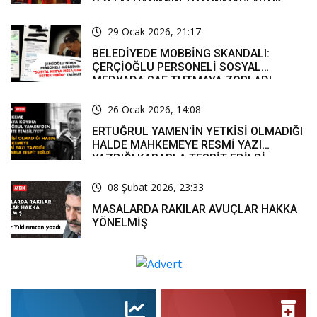
ÖZLEM HANIM’IN TUTUNMASI ARTIK
MUCİZE’
29 Ocak 2026, 21:17
BELEDİYEDE MOBBİNG SKANDALI:
ÇERÇİOĞLU PERSONELİ SOSYAL
MEDYADA SAF TUTMAYA ZORLADI
26 Ocak 2026, 14:08
ERTUĞRUL YAMEN'İN YETKİSİ OLMADIĞI
HALDE MAHKEMEYE RESMİ YAZI
YAZDIĞI KARARLA TESPİT EDİLDİ
08 Şubat 2026, 23:33
MASALARDA RAKILAR AVUÇLAR HAKKA
YÖNELMİŞ