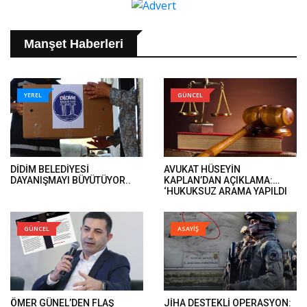
Manşet Haberleri
YEREL
GÜNCEL
DİDİM BELEDİYESİ
AVUKAT HÜSEYİN
DAYANIŞMAYI BÜYÜTÜYOR..
KAPLAN’DAN AÇIKLAMA:
‘HUKUKSUZ ARAMA YAPILDI
VE ÖMER GÜNEL’İN DAVA
DOSYALARINA EL KONULDU’..
GÜNCEL
ASAYİŞ
ÖMER GÜNEL’DEN FLAŞ
JİHA DESTEKLİ OPERASYON: