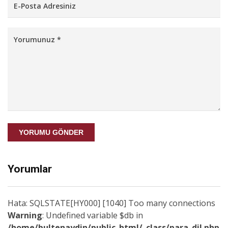
YORUMU GÖNDER
Yorumlar
Hata: SQLSTATE[HY000] [1040] Too many connections
Warning
: Undefined variable $db in
/home/bultenaydin/public_html/_class/para_dil.php