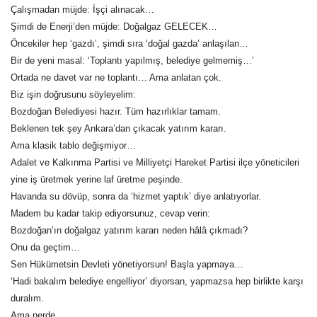
Çalışmadan müjde: İşçi alınacak…
Şimdi de Enerji’den müjde: Doğalgaz GELECEK…
Öncekiler hep ‘gazdı’, şimdi sıra ‘doğal gazda’ anlaşılan…
Bir de yeni masal: ‘Toplantı yapılmış, belediye gelmemiş…’
Ortada ne davet var ne toplantı… Ama anlatan çok.
Biz işin doğrusunu söyleyelim:
Bozdoğan Belediyesi hazır. Tüm hazırlıklar tamam.
Beklenen tek şey Ankara’dan çıkacak yatırım kararı.
Ama klasik tablo değişmiyor…
Adalet ve Kalkınma Partisi ve Milliyetçi Hareket Partisi ilçe yöneticileri
yine iş üretmek yerine laf üretme peşinde.
Havanda su dövüp, sonra da ‘hizmet yaptık’ diye anlatıyorlar.
Madem bu kadar takip ediyorsunuz, cevap verin:
Bozdoğan’ın doğalgaz yatırım kararı neden hâlâ çıkmadı?
Onu da geçtim…
Sen Hükümetsin Devleti yönetiyorsun! Başla yapmaya…
‘Hadi bakalım belediye engelliyor’ diyorsan, yapmazsa hep birlikte karşı
duralım.
Ama nerde…