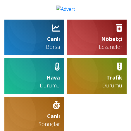
Canlı
Nöbetçi
Borsa
Eczaneler
Hava
Trafik
Durumu
Durumu
Canlı
Sonuçlar