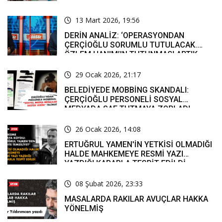
13 Mart 2026, 19:56
DERİN ANALİZ: ‘OPERASYONDAN
ÇERÇİOĞLU SORUMLU TUTULACAK.
ÖZLEM HANIM’IN TUTUNMASI ARTIK
MUCİZE’
29 Ocak 2026, 21:17
BELEDİYEDE MOBBİNG SKANDALI:
ÇERÇİOĞLU PERSONELİ SOSYAL
MEDYADA SAF TUTMAYA ZORLADI
26 Ocak 2026, 14:08
ERTUĞRUL YAMEN'İN YETKİSİ OLMADIĞI
HALDE MAHKEMEYE RESMİ YAZI
YAZDIĞI KARARLA TESPİT EDİLDİ
08 Şubat 2026, 23:33
MASALARDA RAKILAR AVUÇLAR HAKKA
YÖNELMİŞ