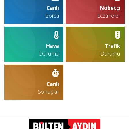
Canlı
Nöbetçi
Borsa
Eczaneler
Hava
Trafik
Durumu
Durumu
Canlı
Sonuçlar