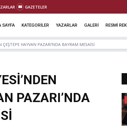
AZARLAR
GAZETELER
 SAYFA
KATEGORİLER
YAZARLAR
GALERİ
RESMİ RE
N ÇEŞTEPE HAYVAN PAZARI’NDA BAYRAM MESAİSİ
YESİ’NDEN
AN PAZARI’NDA
Sİ