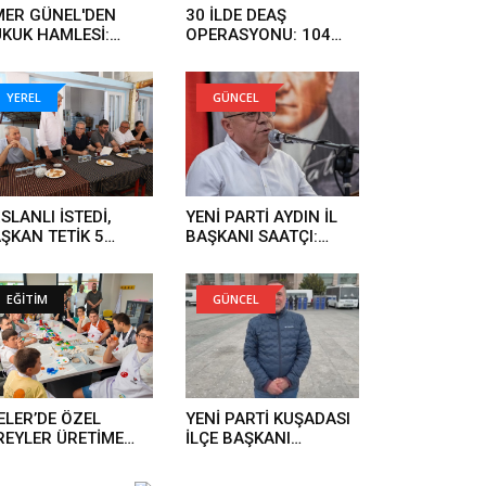
ER GÜNEL'DEN
30 İLDE DEAŞ
KUK HAMLESİ:
OPERASYONU: 104
RGI SÜRECİNİ
ŞÜPHELİ YAKALANDI..
KİLEMEYE
LIŞANLAR HUKUK
YEREL
GÜNCEL
ÜNDE HESAP
RECEK..
SLANLI İSTEDİ,
YENİ PARTİ AYDIN İL
ŞKAN TETİK 5
BAŞKANI SAATÇI:
NDE YAPTI..
'BOYUN
EĞMEYECEĞİZ'..
EĞİTİM
GÜNCEL
ELER’DE ÖZEL
YENİ PARTİ KUŞADASI
REYLER ÜRETİME
İLÇE BAŞKANI
TILIYOR..
GÜRBİLEK'TEN
OPERASYON