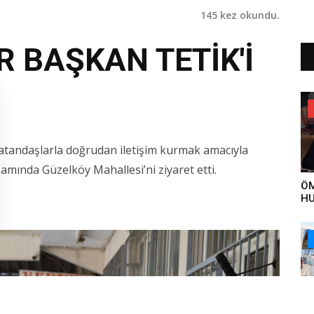
145 kez okundu.
 BAŞKAN TETİK'İ
 vatandaşlarla doğrudan iletişim kurmak amacıyla
amında Güzelköy Mahallesi’ni ziyaret etti.
ÖM
HU
YA
ET
ÇA
ÖN
VE