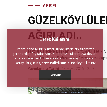
YEREL
GÜZELKÖYLÜLER
AĞIRLADI..
Çerez Kullanımı
Sizlere daha iyi bir hizmet sunabilmek için sitemizde
Nazilli Belediye Başkanı Dr. Ertuğrul Tetik,
çerezlerden faydalanıyoruz. Sitemizi kullanmaya devam
başlatılan “Halk Buluşmaları” programı kaps
ederek çerezleri kullanmamıza izin vermiş olursunuz.
Detaylı bilgi için
Çerez Politikamızı
inceleyebilirsiniz
Yayınlanma Tarihi :
18 Mayıs 2026, 12:59
Tamam