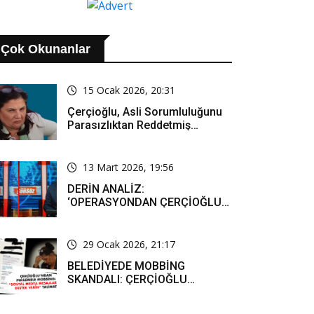
AÇIKLAMASI..
Çok Okunanlar
15 Ocak 2026, 20:31
Çerçioğlu, Asli Sorumluluğunu
Parasızlıktan Reddetmiş…
13 Mart 2026, 19:56
DERİN ANALİZ:
‘OPERASYONDAN ÇERÇİOĞLU
SORUMLU TUTULACAK. ÖZLEM
HANIM’IN TUTUNMASI ARTIK
MUCİZE’
29 Ocak 2026, 21:17
BELEDİYEDE MOBBİNG
SKANDALI: ÇERÇİOĞLU
PERSONELİ SOSYAL MEDYADA
SAF TUTMAYA ZORLADI