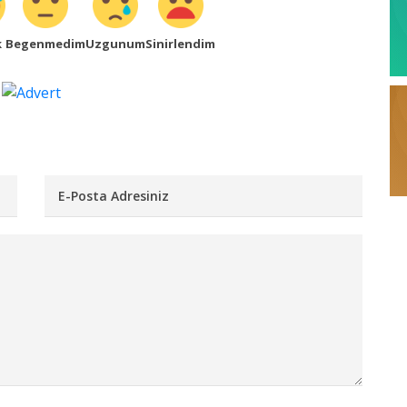
k
Begenmedim
Uzgunum
Sinirlendim