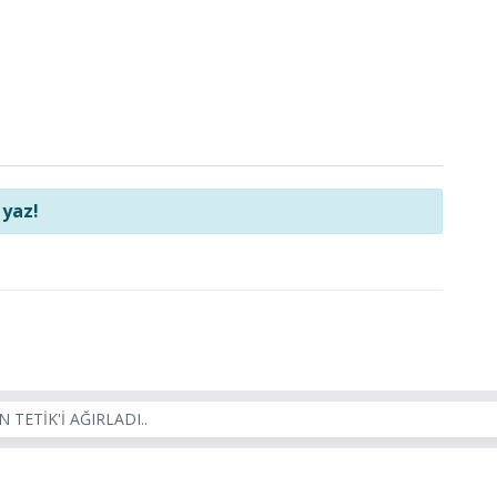
 yaz!
TETİK'İ AĞIRLADI..