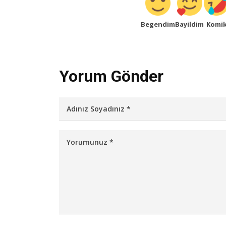
Begendim
Bayildim
Komi
Yorum Gönder