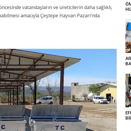
ÖM
ncesinde vatandaşların ve üreticilerin daha sağlıklı,
HU
YA
apabilmesi amacıyla Çeştepe Hayvan Pazarı’nda
ET
ÇA
ÖN
VE
AR
BA
GÜ
EF
Bİ
KA