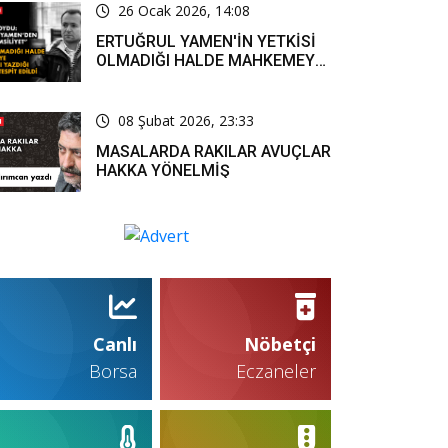
26 Ocak 2026, 14:08
ERTUĞRUL YAMEN'İN YETKİSİ
OLMADIĞI HALDE MAHKEMEYE
RESMİ YAZI YAZDIĞI KARARLA
TESPİT EDİLDİ
08 Şubat 2026, 23:33
MASALARDA RAKILAR AVUÇLAR
HAKKA YÖNELMİŞ
Canlı
Nöbetçi
Borsa
Eczaneler