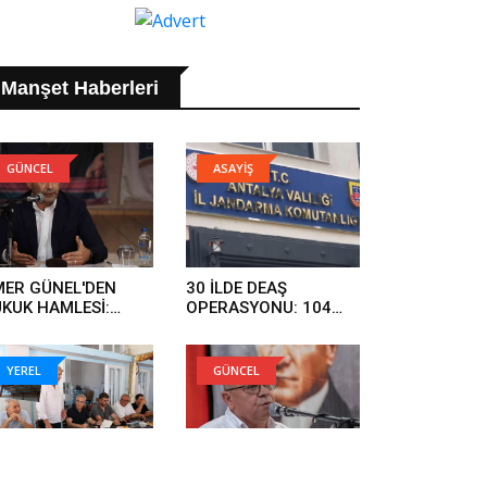
Manşet Haberleri
GÜNCEL
ASAYİŞ
ER GÜNEL'DEN
30 İLDE DEAŞ
KUK HAMLESİ:
OPERASYONU: 104
RGI SÜRECİNİ
ŞÜPHELİ YAKALANDI..
KİLEMEYE
LIŞANLAR HUKUK
YEREL
GÜNCEL
ÜNDE HESAP
RECEK..