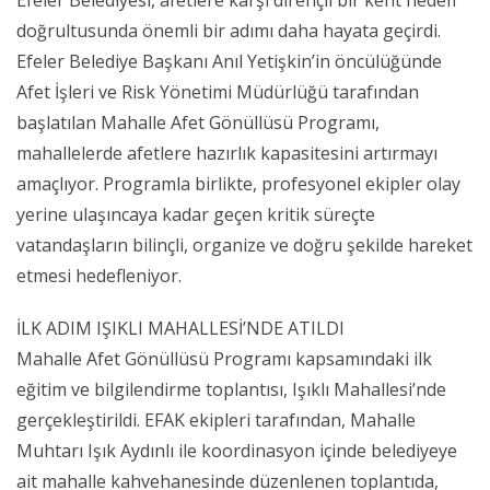
Efeler Belediyesi, afetlere karşı dirençli bir kent hedefi
doğrultusunda önemli bir adımı daha hayata geçirdi.
Efeler Belediye Başkanı Anıl Yetişkin’in öncülüğünde
Afet İşleri ve Risk Yönetimi Müdürlüğü tarafından
başlatılan Mahalle Afet Gönüllüsü Programı,
mahallelerde afetlere hazırlık kapasitesini artırmayı
amaçlıyor. Programla birlikte, profesyonel ekipler olay
yerine ulaşıncaya kadar geçen kritik süreçte
vatandaşların bilinçli, organize ve doğru şekilde hareket
etmesi hedefleniyor.
İLK ADIM IŞIKLI MAHALLESİ’NDE ATILDI
Mahalle Afet Gönüllüsü Programı kapsamındaki ilk
eğitim ve bilgilendirme toplantısı, Işıklı Mahallesi’nde
gerçekleştirildi. EFAK ekipleri tarafından, Mahalle
Muhtarı Işık Aydınlı ile koordinasyon içinde belediyeye
ait mahalle kahvehanesinde düzenlenen toplantıda,