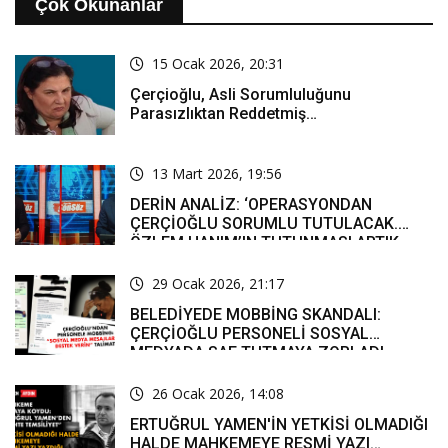
Çok Okunanlar
15 Ocak 2026, 20:31
Çerçioğlu, Asli Sorumluluğunu
Parasızlıktan Reddetmiş…
13 Mart 2026, 19:56
DERİN ANALİZ: ‘OPERASYONDAN
ÇERÇİOĞLU SORUMLU TUTULACAK.
ÖZLEM HANIM’IN TUTUNMASI ARTIK
MUCİZE’
29 Ocak 2026, 21:17
BELEDİYEDE MOBBİNG SKANDALI:
ÇERÇİOĞLU PERSONELİ SOSYAL
MEDYADA SAF TUTMAYA ZORLADI
26 Ocak 2026, 14:08
ERTUĞRUL YAMEN'İN YETKİSİ OLMADIĞI
HALDE MAHKEMEYE RESMİ YAZI