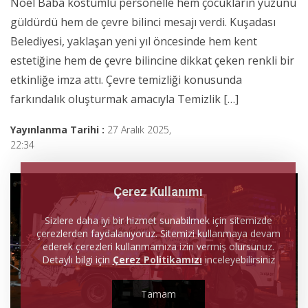
Noel Baba kostümlü personelle hem çocukların yüzünü
güldürdü hem de çevre bilinci mesajı verdi. Kuşadası
Belediyesi, yaklaşan yeni yıl öncesinde hem kent
estetiğine hem de çevre bilincine dikkat çeken renkli bir
etkinliğe imza attı. Çevre temizliği konusunda
farkındalık oluşturmak amacıyla Temizlik […]
Yayınlanma Tarihi :
27 Aralık 2025,
22:34
Çerez Kullanımı
Sizlere daha iyi bir hizmet sunabilmek için sitemizde
çerezlerden faydalanıyoruz. Sitemizi kullanmaya devam
ederek çerezleri kullanmamıza izin vermiş olursunuz.
Detaylı bilgi için
Çerez Politikamızı
inceleyebilirsiniz
Tamam