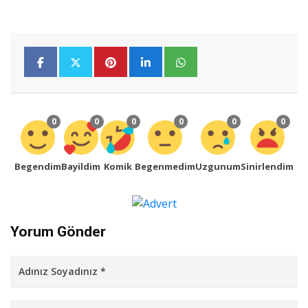
0
0
0
0
0
0
Begendim
Bayildim
Komik
Begenmedim
Uzgunum
Sinirlendim
Yorum Gönder