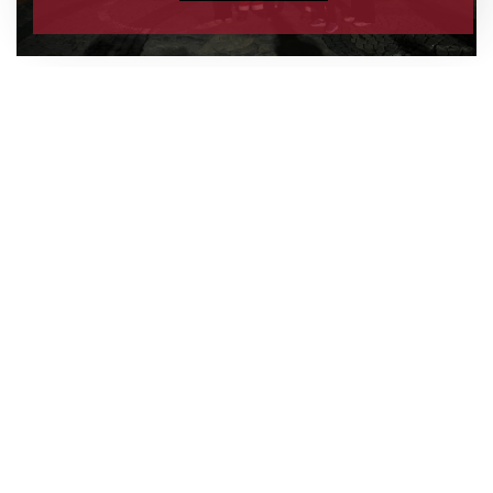
Kuşadası Belediyesi, yeni yıl öncesi çevre temizliğine
dikkat çekmek için çöp kamyonlarını ışıklarla süsledi,
Noel Baba kostümlü personelle hem çocukların yüzünü
güldürdü hem de çevre bilinci mesajı verdi.
Kuşadası Belediyesi, yaklaşan yeni yıl öncesinde hem
kent estetiğine hem de çevre bilincine dikkat çeken
renkli bir etkinliğe imza attı. Çevre temizliği konusunda
farkındalık oluşturmak amacıyla Temizlik İşleri
Müdürlüğü’ne bağlı çöp kamyonları rengarenk ışıklarla
donatıldı. Üzerinde “Temiz bir Kuşadası, Temiz bir
Gelecek” yazan süslü çöp kamyonları, kent merkezinde
tur atarak yeni yıl coşkusunu sokaklara taşıdı.