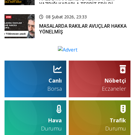
YAZDIĞI KARARLA TESPİT EDİLDİ
08 Şubat 2026, 23:33
MASALARDA RAKILAR AVUÇLAR HAKKA
YÖNELMİŞ
Canlı
Nöbetçi
Borsa
Eczaneler
Hava
Trafik
Durumu
Durumu