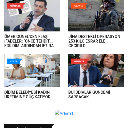
GÜNCEL
ASAYİŞ
ÖMER GÜNEL’DEN FLAŞ
JİHA DESTEKLİ OPERASYON:
İFADELER: ‘ÖNCE TEHDİT
253 KİLO ESRAR ELE
EDİLDİM, ARDINDAN İFTİRA
GEÇİRİLDİ..
İFADELERİ GELDİ’..
YEREL
GÜNCEL
DİDİM BELEDİYESİ KADIN
BU İDDİALAR GÜNDEMİ
ÜRETİMİNE GÜÇ KATIYOR..
SARSACAK..