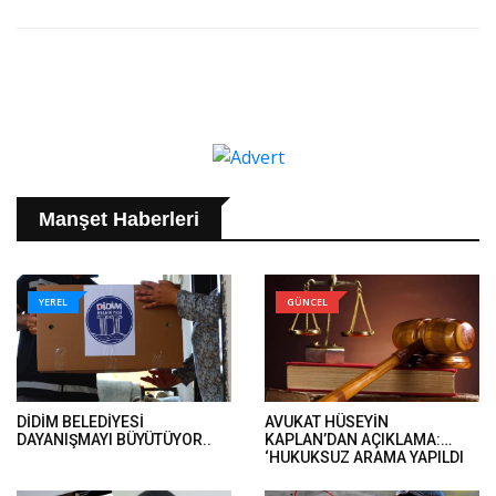
Manşet Haberleri
YEREL
GÜNCEL
DİDİM BELEDİYESİ
AVUKAT HÜSEYİN
DAYANIŞMAYI BÜYÜTÜYOR..
KAPLAN’DAN AÇIKLAMA:
‘HUKUKSUZ ARAMA YAPILDI
VE ÖMER GÜNEL’İN DAVA
DOSYALARINA EL KONULDU’..