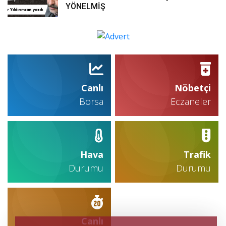
YÖNELMİŞ
Canlı
Nöbetçi
Borsa
Eczaneler
Hava
Trafik
Durumu
Durumu
Canlı