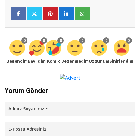
0
0
0
0
0
0
Begendim
Bayildim
Komik
Begenmedim
Uzgunum
Sinirlendim
Yorum Gönder