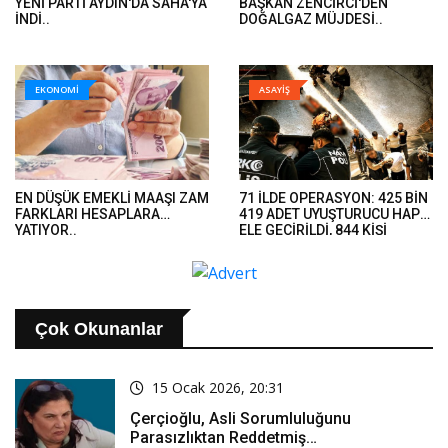
YENİ PARTİ AYDIN'DA SAHA'YA
BAŞKAN ZENCİRCİ'DEN
İNDİ..
DOĞALGAZ MÜJDESİ..
EKONOMİ
ASAYİŞ
EN DÜŞÜK EMEKLİ MAAŞI ZAM
71 İLDE OPERASYON: 425 BİN
FARKLARI HESAPLARA
419 ADET UYUŞTURUCU HAP
YATIYOR..
ELE GEÇİRİLDİ, 844 KİŞİ
TUTUKLANDI..
Çok Okunanlar
15 Ocak 2026, 20:31
Çerçioğlu, Asli Sorumluluğunu
Parasızlıktan Reddetmiş…