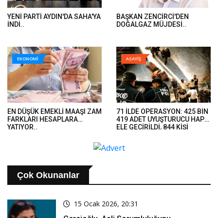
YENİ PARTİ AYDIN'DA SAHA'YA
BAŞKAN ZENCİRCİ'DEN
İNDİ..
DOĞALGAZ MÜJDESİ..
EKONOMİ
ASAYİŞ
EN DÜŞÜK EMEKLİ MAAŞI ZAM
71 İLDE OPERASYON: 425 BİN
FARKLARI HESAPLARA
419 ADET UYUŞTURUCU HAP
YATIYOR..
ELE GEÇİRİLDİ, 844 KİŞİ
TUTUKLANDI..
Çok Okunanlar
15 Ocak 2026, 20:31