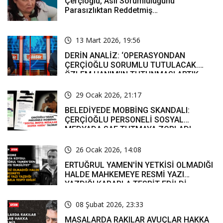
Çerçioğlu, Asli Sorumluluğunu
Parasızlıktan Reddetmiş…
13 Mart 2026, 19:56
DERİN ANALİZ: ‘OPERASYONDAN
ÇERÇİOĞLU SORUMLU TUTULACAK.
ÖZLEM HANIM’IN TUTUNMASI ARTIK
MUCİZE’
29 Ocak 2026, 21:17
BELEDİYEDE MOBBİNG SKANDALI:
ÇERÇİOĞLU PERSONELİ SOSYAL
MEDYADA SAF TUTMAYA ZORLADI
26 Ocak 2026, 14:08
ERTUĞRUL YAMEN'İN YETKİSİ OLMADIĞI
HALDE MAHKEMEYE RESMİ YAZI
YAZDIĞI KARARLA TESPİT EDİLDİ
08 Şubat 2026, 23:33
MASALARDA RAKILAR AVUÇLAR HAKKA