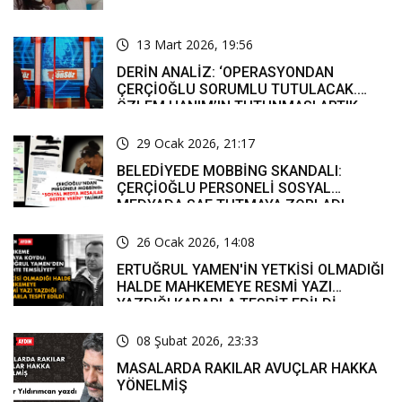
13 Mart 2026, 19:56
DERİN ANALİZ: ‘OPERASYONDAN
ÇERÇİOĞLU SORUMLU TUTULACAK.
ÖZLEM HANIM’IN TUTUNMASI ARTIK
MUCİZE’
29 Ocak 2026, 21:17
BELEDİYEDE MOBBİNG SKANDALI:
ÇERÇİOĞLU PERSONELİ SOSYAL
MEDYADA SAF TUTMAYA ZORLADI
26 Ocak 2026, 14:08
ERTUĞRUL YAMEN'İN YETKİSİ OLMADIĞI
HALDE MAHKEMEYE RESMİ YAZI
YAZDIĞI KARARLA TESPİT EDİLDİ
08 Şubat 2026, 23:33
MASALARDA RAKILAR AVUÇLAR HAKKA
YÖNELMİŞ