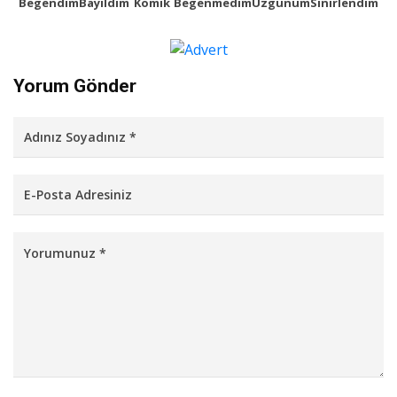
Begendim
Bayildim
Komik
Begenmedim
Uzgunum
Sinirlendim
Yorum Gönder