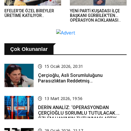
EFELER’DE ÖZEL BİREYLER
YENİ PARTİ KUŞADASI İLÇE
ÜRETİME KATILIYOR..
BAŞKANI GÜRBİLEK'TEN
OPERASYON AÇIKLAMASI..
Çok Okunanlar
15 Ocak 2026, 20:31
Çerçioğlu, Asli Sorumluluğunu
Parasızlıktan Reddetmiş…
13 Mart 2026, 19:56
DERİN ANALİZ: ‘OPERASYONDAN
ÇERÇİOĞLU SORUMLU TUTULACAK.
ÖZLEM HANIM’IN TUTUNMASI ARTIK
MUCİZE’
29 Ocak 2026, 21:17