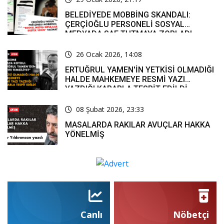
BELEDİYEDE MOBBİNG SKANDALI:
ÇERÇİOĞLU PERSONELİ SOSYAL
MEDYADA SAF TUTMAYA ZORLADI
26 Ocak 2026, 14:08
ERTUĞRUL YAMEN'İN YETKİSİ OLMADIĞI
HALDE MAHKEMEYE RESMİ YAZI
YAZDIĞI KARARLA TESPİT EDİLDİ
08 Şubat 2026, 23:33
MASALARDA RAKILAR AVUÇLAR HAKKA
YÖNELMİŞ
Canlı
Nöbetçi