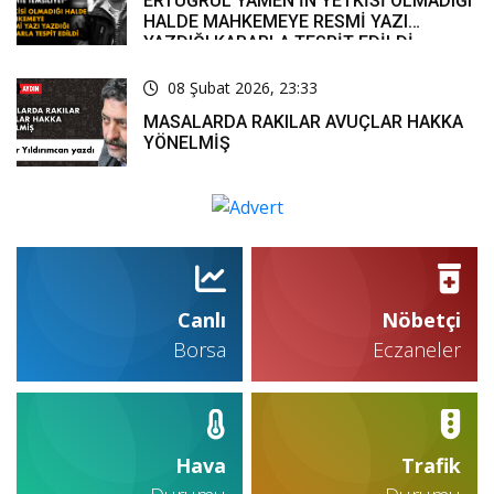
ERTUĞRUL YAMEN'İN YETKİSİ OLMADIĞI
HALDE MAHKEMEYE RESMİ YAZI
YAZDIĞI KARARLA TESPİT EDİLDİ
08 Şubat 2026, 23:33
MASALARDA RAKILAR AVUÇLAR HAKKA
YÖNELMİŞ
Canlı
Nöbetçi
Borsa
Eczaneler
Hava
Trafik