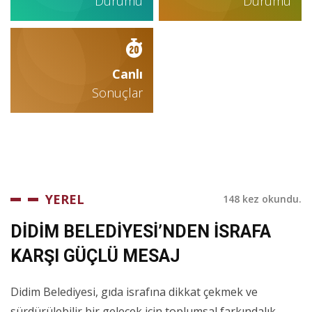
Durumu
Durumu
Canlı
Sonuçlar
YEREL
148 kez okundu.
DİDİM BELEDİYESİ’NDEN İSRAFA
KARŞI GÜÇLÜ MESAJ
Didim Belediyesi, gıda israfına dikkat çekmek ve
sürdürülebilir bir gelecek için toplumsal farkındalık