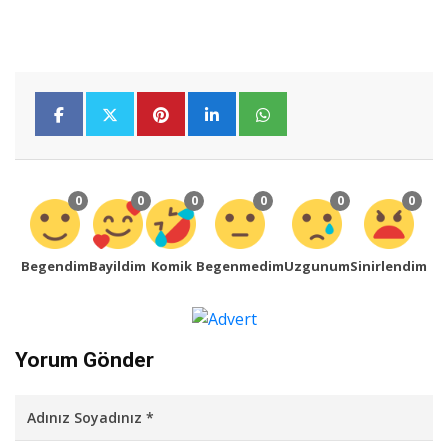
0
0
0
0
0
0
Begendim
Bayildim
Komik
Begenmedim
Uzgunum
Sinirlendim
Yorum Gönder