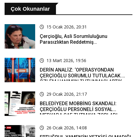
Çok Okunanlar
15 Ocak 2026, 20:31
Çerçioğlu, Asli Sorumluluğunu
Parasızlıktan Reddetmiş…
13 Mart 2026, 19:56
DERİN ANALİZ: ‘OPERASYONDAN
ÇERÇİOĞLU SORUMLU TUTULACAK.
ÖZLEM HANIM’IN TUTUNMASI ARTIK
MUCİZE’
29 Ocak 2026, 21:17
BELEDİYEDE MOBBİNG SKANDALI:
ÇERÇİOĞLU PERSONELİ SOSYAL
MEDYADA SAF TUTMAYA ZORLADI
26 Ocak 2026, 14:08