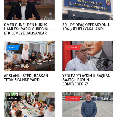
ÖMER GÜNEL'DEN HUKUK
30 İLDE DEAŞ OPERASYONU:
HAMLESİ: YARGI SÜRECİNİ
104 ŞÜPHELİ YAKALANDI..
ETKİLEMEYE ÇALIŞANLAR
HUKUK ÖNÜNDE HESAP
VERECEK..
YEREL
GÜNCEL
ARSLANLI İSTEDİ, BAŞKAN
YENİ PARTİ AYDIN İL BAŞKANI
TETİK 5 GÜNDE YAPTI..
SAATÇI: 'BOYUN
EĞMEYECEĞİZ'..
EĞİTİM
GÜNCEL