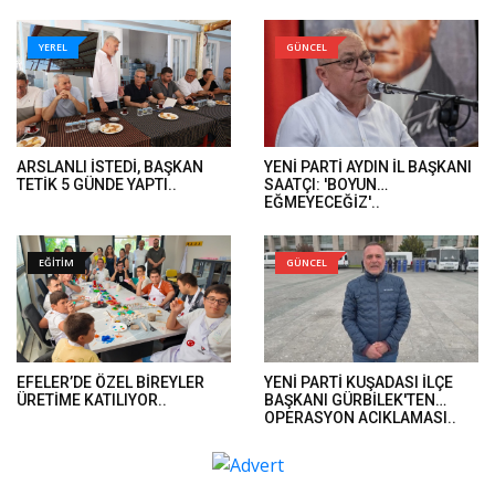
HUKUK ÖNÜNDE HESAP
VERECEK..
YEREL
GÜNCEL
ARSLANLI İSTEDİ, BAŞKAN
YENİ PARTİ AYDIN İL BAŞKANI
TETİK 5 GÜNDE YAPTI..
SAATÇI: 'BOYUN
EĞMEYECEĞİZ'..
EĞİTİM
GÜNCEL
EFELER’DE ÖZEL BİREYLER
YENİ PARTİ KUŞADASI İLÇE
ÜRETİME KATILIYOR..
BAŞKANI GÜRBİLEK'TEN
OPERASYON AÇIKLAMASI..