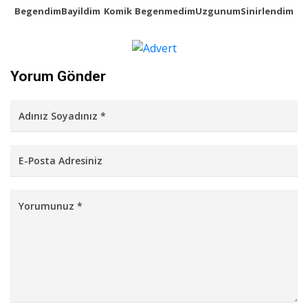
Begendim
Bayildim
Komik
Begenmedim
Uzgunum
Sinirlendim
Yorum Gönder