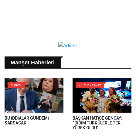
Manşet Haberleri
GÜNCEL
KÜLTÜR - SANAT
BU İDDİALAR GÜNDEMİ
BAŞKAN HATİCE GENÇAY:
SARSACAK..
“DİDİM TÜRKÜLERLE TEK
YÜREK OLDU”..