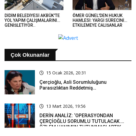
DİDİM BELEDİYESİ AKBÜK'TE
ÖMER GÜNEL'DEN HUKUK
YOL YAPIM ÇALIŞMALARINI
HAMLESİ: YARGI SÜRECİNİ
GENİŞLETİYOR..
ETKİLEMEYE ÇALIŞANLAR
HUKUK ÖNÜNDE HESAP
VERECEK..
Çok Okunanlar
15 Ocak 2026, 20:31
Çerçioğlu, Asli Sorumluluğunu
Parasızlıktan Reddetmiş…
13 Mart 2026, 19:56
DERİN ANALİZ: ‘OPERASYONDAN
ÇERÇİOĞLU SORUMLU TUTULACAK.
ÖZLEM HANIM’IN TUTUNMASI ARTIK
MUCİZE’