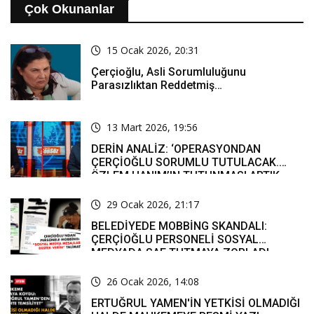
Çok Okunanlar
15 Ocak 2026, 20:31
Çerçioğlu, Asli Sorumluluğunu
Parasızlıktan Reddetmiş…
13 Mart 2026, 19:56
DERİN ANALİZ: ‘OPERASYONDAN
ÇERÇİOĞLU SORUMLU TUTULACAK.
ÖZLEM HANIM’IN TUTUNMASI ARTIK
MUCİZE’
29 Ocak 2026, 21:17
BELEDİYEDE MOBBİNG SKANDALI:
ÇERÇİOĞLU PERSONELİ SOSYAL
MEDYADA SAF TUTMAYA ZORLADI
26 Ocak 2026, 14:08
ERTUĞRUL YAMEN'İN YETKİSİ OLMADIĞI