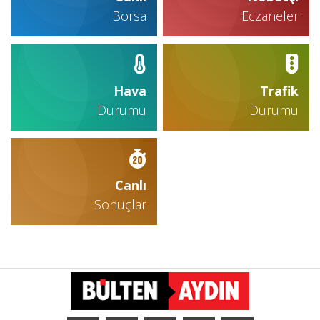
Borsa
Eczaneler
Hava
Trafik
Durumu
Durumu
Canlı
Sonuçlar