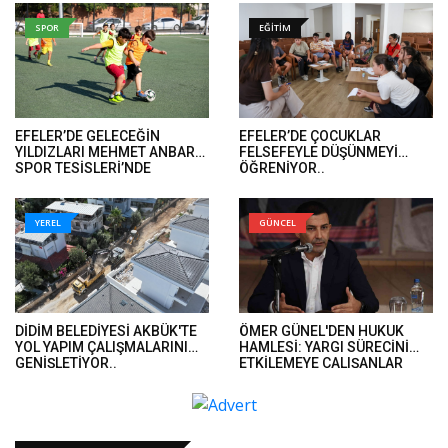
SPOR
EĞİTİM
EFELER’DE GELECEĞİN
EFELER’DE ÇOCUKLAR
YILDIZLARI MEHMET ANBARLI
FELSEFEYLE DÜŞÜNMEYİ
SPOR TESİSLERİ’NDE
ÖĞRENİYOR..
YETİŞİYOR
YEREL
GÜNCEL
DİDİM BELEDİYESİ AKBÜK'TE
ÖMER GÜNEL'DEN HUKUK
YOL YAPIM ÇALIŞMALARINI
HAMLESİ: YARGI SÜRECİNİ
GENİŞLETİYOR..
ETKİLEMEYE ÇALIŞANLAR
HUKUK ÖNÜNDE HESAP
VERECEK..