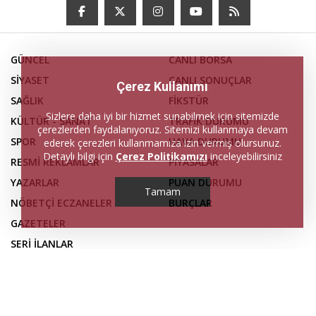
GÜNCEL
CANLI BORSA
SİYASET
CANLI SONUÇLAR
Çerez Kullanımı
SAĞLIK
FİKSTÜR
Sizlere daha iyi bir hizmet sunabilmek için sitemizde
KÜLTÜR - SANAT
TRAFİK DURUMU
çerezlerden faydalanıyoruz. Sitemizi kullanmaya devam
SPOR
HAVA DURUMU
ederek çerezleri kullanmamıza izin vermiş olursunuz.
Detaylı bilgi için
Çerez Politikamızı
inceleyebilirsiniz
RESMİ REKLAMLAR
PİYASALAR
YAZARLAR
PUAN DURUMU
Tamam
NÖBETÇİ ECZANELER
BURÇLAR
GAZETELER
SERİ İLANLAR
FİRMA REHBERİ
İLETİŞİM
KÜNYE