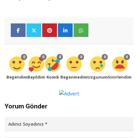
0
0
0
0
0
0
Begendim
Bayildim
Komik
Begenmedim
Uzgunum
Sinirlendim
Yorum Gönder