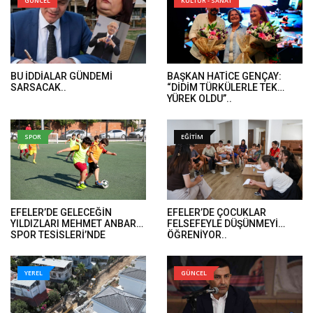
GÜNCEL
KÜLTÜR - SANAT
BU İDDİALAR GÜNDEMİ
BAŞKAN HATİCE GENÇAY:
SARSACAK..
“DİDİM TÜRKÜLERLE TEK
YÜREK OLDU”..
SPOR
EĞİTİM
EFELER’DE GELECEĞİN
EFELER’DE ÇOCUKLAR
YILDIZLARI MEHMET ANBARLI
FELSEFEYLE DÜŞÜNMEYİ
SPOR TESİSLERİ’NDE
ÖĞRENİYOR..
YETİŞİYOR
YEREL
GÜNCEL