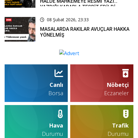
HALDE MAHKEMEYE RESMİ YAZI
YAZDIĞI KARARLA TESPİT EDİLDİ
08 Şubat 2026, 23:33
MASALARDA RAKILAR AVUÇLAR HAKKA
YÖNELMİŞ
Canlı
Nöbetçi
Borsa
Eczaneler
Hava
Trafik
Durumu
Durumu