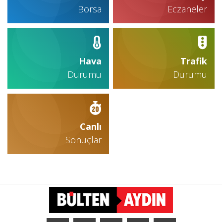
Borsa
Eczaneler
Hava
Trafik
Durumu
Durumu
Canlı
Sonuçlar