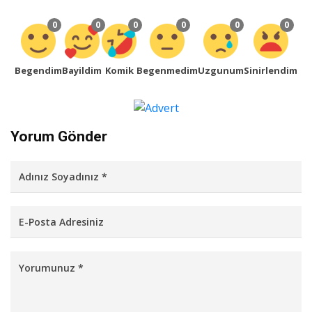
0
0
0
0
0
0
Begendim
Bayildim
Komik
Begenmedim
Uzgunum
Sinirlendim
Yorum Gönder