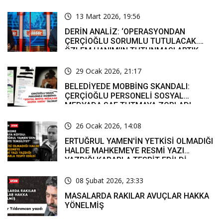
13 Mart 2026, 19:56
DERİN ANALİZ: ‘OPERASYONDAN
ÇERÇİOĞLU SORUMLU TUTULACAK.
ÖZLEM HANIM’IN TUTUNMASI ARTIK
MUCİZE’
29 Ocak 2026, 21:17
BELEDİYEDE MOBBİNG SKANDALI:
ÇERÇİOĞLU PERSONELİ SOSYAL
MEDYADA SAF TUTMAYA ZORLADI
26 Ocak 2026, 14:08
ERTUĞRUL YAMEN'İN YETKİSİ OLMADIĞI
HALDE MAHKEMEYE RESMİ YAZI
YAZDIĞI KARARLA TESPİT EDİLDİ
08 Şubat 2026, 23:33
MASALARDA RAKILAR AVUÇLAR HAKKA
YÖNELMİŞ