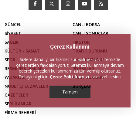
GÜNCEL
CANLI BORSA
SİYASET
CANLI SONUÇLAR
SAĞLIK
FİKSTÜR
Çerez Kullanımı
KÜLTÜR - SANAT
TRAFİK DURUMU
Sizlere daha iyi bir hizmet sunabilmek için sitemizde
SPOR
HAVA DURUMU
çerezlerden faydalanıyoruz. Sitemizi kullanmaya devam
RESMİ REKLAMLAR
PİYASALAR
ederek çerezleri kullanmamıza izin vermiş olursunuz.
Detaylı bilgi için
Çerez Politikamızı
inceleyebilirsiniz
YAZARLAR
PUAN DURUMU
NÖBETÇİ ECZANELER
BURÇLAR
Tamam
GAZETELER
SERİ İLANLAR
FİRMA REHBERİ
İLETİŞİM
KÜNYE