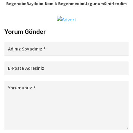
Begendim
Bayildim
Komik
Begenmedim
Uzgunum
Sinirlendim
Yorum Gönder