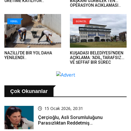
ÜRETİME KATILIYOR..
BAŞKANI GÜRBİLEK'TEN
OPERASYON AÇIKLAMASI..
YEREL
GÜNCEL
NAZİLLİ’DE BİR YOL DAHA
KUŞADASI BELEDİYESİ'NDEN
YENİLENDİ..
AÇIKLAMA: 'ADİL, TARAFSIZ
VE ŞEFFAF BİR SÜREÇ
TEMENNİ EDİYORUZ'..
Çok Okunanlar
15 Ocak 2026, 20:31
Çerçioğlu, Asli Sorumluluğunu
Parasızlıktan Reddetmiş…