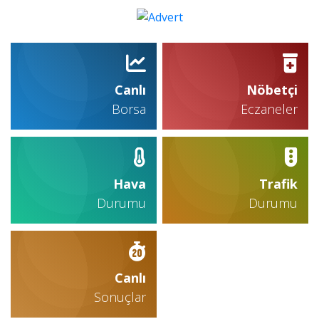
Canlı
Nöbetçi
Borsa
Eczaneler
Hava
Trafik
Durumu
Durumu
Canlı
Sonuçlar