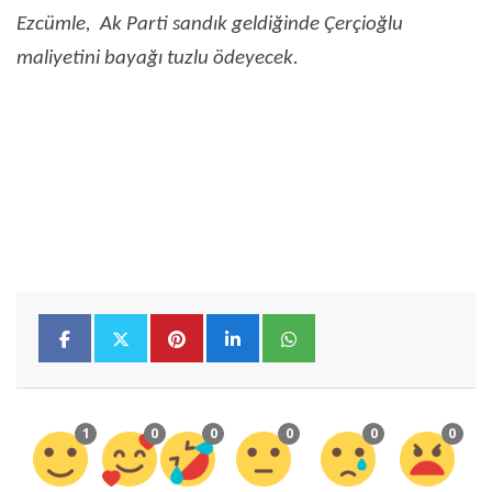
Ezcümle, Ak Parti sandık geldiğinde Çerçioğlu
maliyetini bayağı tuzlu ödeyecek.
1
0
0
0
0
0