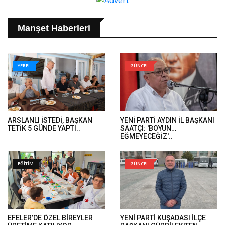
Manşet Haberleri
YEREL
GÜNCEL
ARSLANLI İSTEDİ, BAŞKAN
YENİ PARTİ AYDIN İL BAŞKANI
TETİK 5 GÜNDE YAPTI..
SAATÇI: 'BOYUN
EĞMEYECEĞİZ'..
EĞİTİM
GÜNCEL
EFELER’DE ÖZEL BİREYLER
YENİ PARTİ KUŞADASI İLÇE