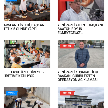
ARSLANLI İSTEDİ, BAŞKAN
YENİ PARTİ AYDIN İL BAŞKANI
TETİK 5 GÜNDE YAPTI..
SAATÇI: 'BOYUN
EĞMEYECEĞİZ'..
EĞİTİM
GÜNCEL
EFELER’DE ÖZEL BİREYLER
YENİ PARTİ KUŞADASI İLÇE
ÜRETİME KATILIYOR..
BAŞKANI GÜRBİLEK'TEN
OPERASYON AÇIKLAMASI..
YEREL
GÜNCEL