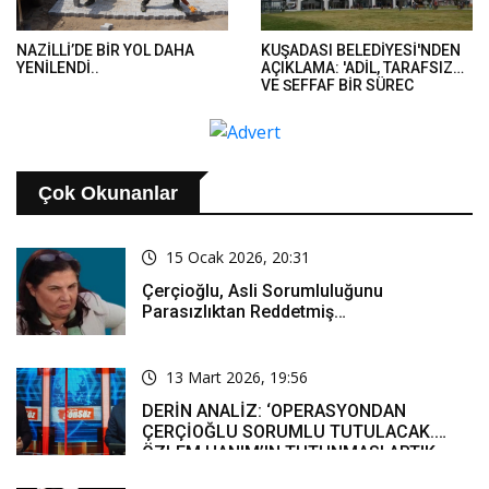
NAZİLLİ’DE BİR YOL DAHA
KUŞADASI BELEDİYESİ'NDEN
YENİLENDİ..
AÇIKLAMA: 'ADİL, TARAFSIZ
VE ŞEFFAF BİR SÜREÇ
TEMENNİ EDİYORUZ'..
Çok Okunanlar
15 Ocak 2026, 20:31
Çerçioğlu, Asli Sorumluluğunu
Parasızlıktan Reddetmiş…
13 Mart 2026, 19:56
DERİN ANALİZ: ‘OPERASYONDAN
ÇERÇİOĞLU SORUMLU TUTULACAK.
ÖZLEM HANIM’IN TUTUNMASI ARTIK
MUCİZE’