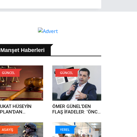
Manşet Haberleri
GÜNCEL
GÜNCEL
UKAT HÜSEYİN
ÖMER GÜNEL’DEN
PLAN’DAN
FLAŞ İFADELER: ‘ÖNCE
IKLAMA:
TEHDİT EDİLDİM,
UKUKSUZ ARAMA
ARDINDAN İFTİRA
PILDI VE ÖMER
İFADELERİ GELDİ’..
ASAYİŞ
YEREL
NEL’İN DAVA