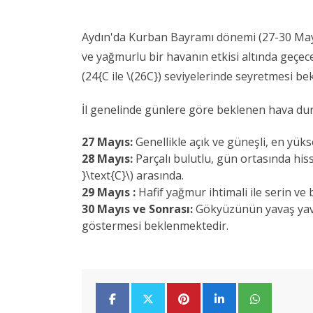
Aydın'da Kurban Bayramı dönemi (27-30 Mayıs
ve yağmurlu bir havanın etkisi altında geçec
(24{C ile \(26C}) seviyelerinde seyretmesi b
İl genelinde günlere göre beklenen hava duru
27 Mayıs:
Genellikle açık ve güneşli, en yüksek
28 Mayıs:
Parçalı bulutlu, gün ortasında hissed
}\text{C}\) arasında.
29 Mayıs :
Hafif yağmur ihtimali ile serin ve 
30 Mayıs ve Sonrası:
Gökyüzünün yavaş yavaş 
göstermesi beklenmektedir.