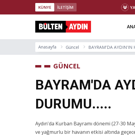
Y
KÜNYE
İLETİŞİM
ANA
Anasayfa
Güncel
BAYRAM'DA AYDIN'IN H
GÜNCEL
BAYRAM'DA AYD
DURUMU.....
Aydın'da Kurban Bayramı dönemi (27-30 Mayıs 
ve yağmurlu bir havanın etkisi altında geçec