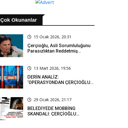
Çok Okunanlar
15 Ocak 2026, 20:31
Çerçioğlu, Asli Sorumluluğunu
Parasızlıktan Reddetmiş…
13 Mart 2026, 19:56
DERİN ANALİZ:
‘OPERASYONDAN ÇERÇİOĞLU
SORUMLU TUTULACAK. ÖZLEM
HANIM’IN TUTUNMASI ARTIK
MUCİZE’
29 Ocak 2026, 21:17
BELEDİYEDE MOBBİNG
SKANDALI: ÇERÇİOĞLU
PERSONELİ SOSYAL MEDYADA
SAF TUTMAYA ZORLADI