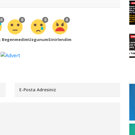
0
0
0
0
k
Begenmedim
Uzgunum
Sinirlendim