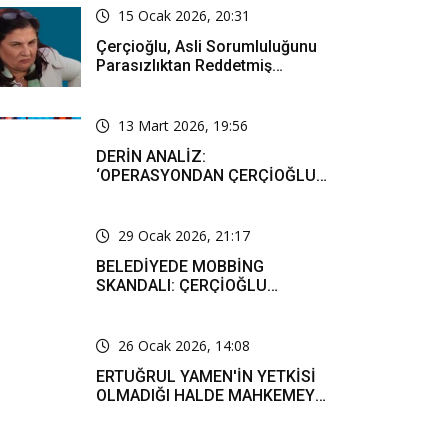
15 Ocak 2026, 20:31
Çerçioğlu, Asli Sorumluluğunu
Parasızlıktan Reddetmiş…
13 Mart 2026, 19:56
DERİN ANALİZ:
‘OPERASYONDAN ÇERÇİOĞLU
SORUMLU TUTULACAK. ÖZLEM
HANIM’IN TUTUNMASI ARTIK
MUCİZE’
29 Ocak 2026, 21:17
BELEDİYEDE MOBBİNG
SKANDALI: ÇERÇİOĞLU
PERSONELİ SOSYAL MEDYADA
SAF TUTMAYA ZORLADI
26 Ocak 2026, 14:08
ERTUĞRUL YAMEN'İN YETKİSİ
OLMADIĞI HALDE MAHKEMEYE
RESMİ YAZI YAZDIĞI KARARLA
TESPİT EDİLDİ