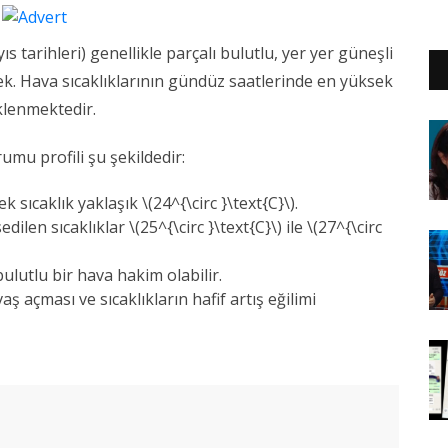
 tarihleri) genellikle
parçalı bulutlu, yer yer güneşli
ek
. Hava sıcaklıklarının gündüz saatlerinde en yüksek
eklenmektedir.
mu profili şu şekildedir:
 sıcaklık yaklaşık \(24^{\circ }\text{C}\).
ilen sıcaklıklar \(25^{\circ }\text{C}\) ile \(27^{\circ
bulutlu bir hava hakim olabilir.
açması ve sıcaklıkların hafif artış eğilimi