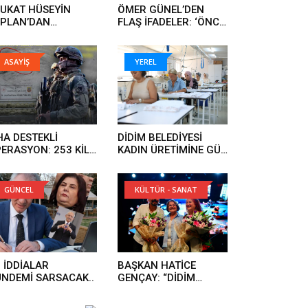
UKAT HÜSEYİN
ÖMER GÜNEL’DEN
PLAN’DAN
FLAŞ İFADELER: ‘ÖNCE
IKLAMA:
TEHDİT EDİLDİM,
UKUKSUZ ARAMA
ARDINDAN İFTİRA
PILDI VE ÖMER
İFADELERİ GELDİ’..
ASAYİŞ
YEREL
NEL’İN DAVA
SYALARINA EL
NULDU’..
HA DESTEKLİ
DİDİM BELEDİYESİ
ERASYON: 253 KİLO
KADIN ÜRETİMİNE GÜÇ
RAR ELE GEÇİRİLDİ..
KATIYOR..
GÜNCEL
KÜLTÜR - SANAT
 İDDİALAR
BAŞKAN HATİCE
NDEMİ SARSACAK..
GENÇAY: “DİDİM
TÜRKÜLERLE TEK
YÜREK OLDU”..