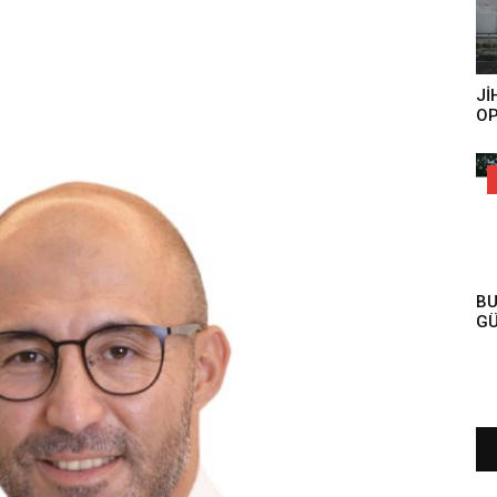
DO
KO
Jİ
OP
ES
BU
GÜ