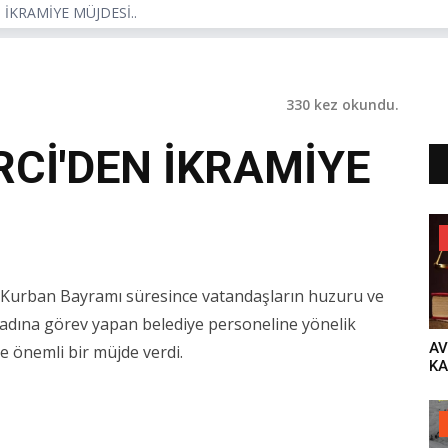
İKRAMİYE MÜJDESİ..
330 kez okundu.
Cİ'DEN İKRAMİYE
 Kurban Bayramı süresince vatandaşların huzuru ve
 adına görev yapan belediye personeline yönelik
AV
e önemli bir müjde verdi.
KA
AÇ
‘H
YA
GÜ