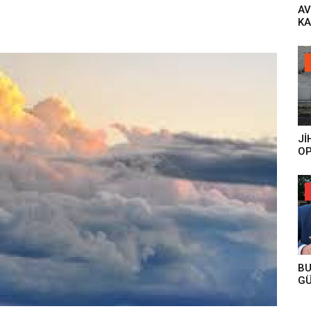
AV
KA
AÇ
‘H
YA
GÜ
DO
KO
Jİ
OP
ES
BU
GÜ