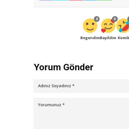
0
0
Begendim
Bayildim
Komi
Yorum Gönder