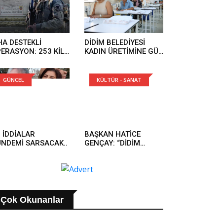
SYALARINA EL
NULDU’..
HA DESTEKLİ
DİDİM BELEDİYESİ
ERASYON: 253 KİLO
KADIN ÜRETİMİNE GÜÇ
RAR ELE GEÇİRİLDİ..
KATIYOR..
GÜNCEL
KÜLTÜR - SANAT
 İDDİALAR
BAŞKAN HATİCE
NDEMİ SARSACAK..
GENÇAY: “DİDİM
TÜRKÜLERLE TEK
YÜREK OLDU”..
Çok Okunanlar