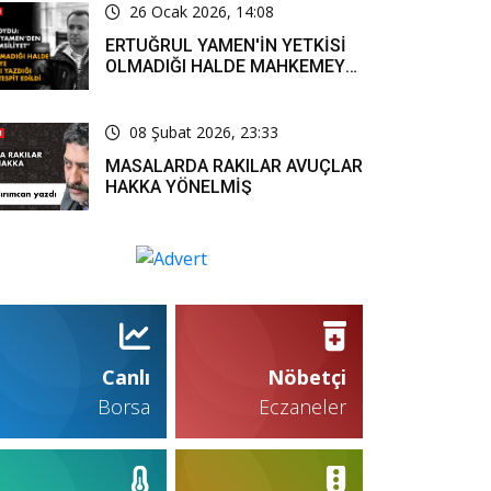
26 Ocak 2026, 14:08
ERTUĞRUL YAMEN'İN YETKİSİ
OLMADIĞI HALDE MAHKEMEYE
RESMİ YAZI YAZDIĞI KARARLA
TESPİT EDİLDİ
08 Şubat 2026, 23:33
MASALARDA RAKILAR AVUÇLAR
HAKKA YÖNELMİŞ
Canlı
Nöbetçi
Borsa
Eczaneler