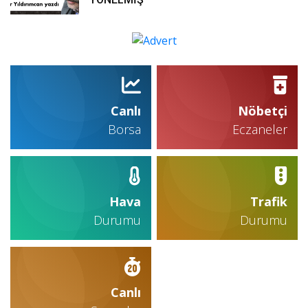
Canlı
Nöbetçi
Borsa
Eczaneler
Hava
Trafik
Durumu
Durumu
Canlı