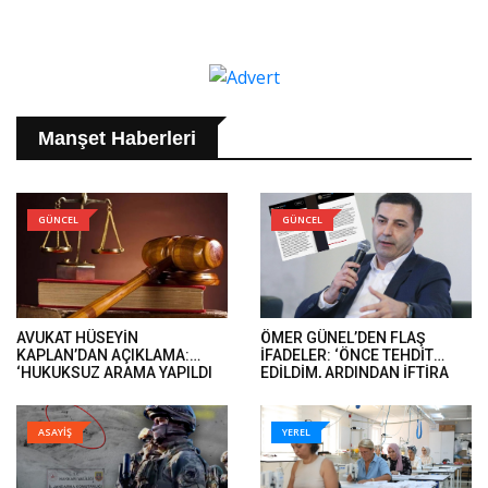
Manşet Haberleri
GÜNCEL
GÜNCEL
AVUKAT HÜSEYİN
ÖMER GÜNEL’DEN FLAŞ
KAPLAN’DAN AÇIKLAMA:
İFADELER: ‘ÖNCE TEHDİT
‘HUKUKSUZ ARAMA YAPILDI
EDİLDİM, ARDINDAN İFTİRA
VE ÖMER GÜNEL’İN DAVA
İFADELERİ GELDİ’..
DOSYALARINA EL KONULDU’..
ASAYİŞ
YEREL