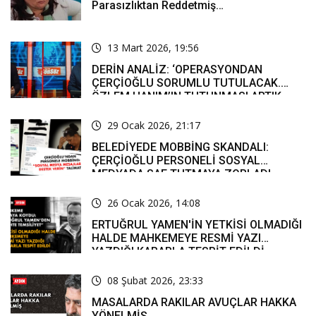
Parasızlıktan Reddetmiş…
13 Mart 2026, 19:56
DERİN ANALİZ: ‘OPERASYONDAN
ÇERÇİOĞLU SORUMLU TUTULACAK.
ÖZLEM HANIM’IN TUTUNMASI ARTIK
MUCİZE’
29 Ocak 2026, 21:17
BELEDİYEDE MOBBİNG SKANDALI:
ÇERÇİOĞLU PERSONELİ SOSYAL
MEDYADA SAF TUTMAYA ZORLADI
26 Ocak 2026, 14:08
ERTUĞRUL YAMEN'İN YETKİSİ OLMADIĞI
HALDE MAHKEMEYE RESMİ YAZI
YAZDIĞI KARARLA TESPİT EDİLDİ
08 Şubat 2026, 23:33
MASALARDA RAKILAR AVUÇLAR HAKKA
YÖNELMİŞ