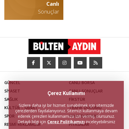
Canlı
Sonuçlar
GÜNCEL
CANLI BORSA
SİYASET
CANLI SONUÇLAR
Çerez Kullanımı
SAĞLIK
FİKSTÜR
Sizlere daha iyi bir hizmet sunabilmek için sitemizde
KÜLTÜR - SANAT
TRAFİK DURUMU
çerezlerden faydalanıyoruz. Sitemizi kullanmaya devam
SPOR
HAVA DURUMU
ederek çerezleri kullanmamıza izin vermiş olursunuz.
Detaylı bilgi için
Çerez Politikamızı
inceleyebilirsiniz
RESMİ REKLAMLAR
PİYASALAR