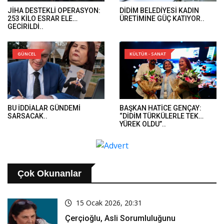
JİHA DESTEKLİ OPERASYON:
DİDİM BELEDİYESİ KADIN
253 KİLO ESRAR ELE
ÜRETİMİNE GÜÇ KATIYOR..
GEÇİRİLDİ..
GÜNCEL
KÜLTÜR - SANAT
BU İDDİALAR GÜNDEMİ
BAŞKAN HATİCE GENÇAY:
SARSACAK..
“DİDİM TÜRKÜLERLE TEK
YÜREK OLDU”..
Çok Okunanlar
15 Ocak 2026, 20:31
Çerçioğlu, Asli Sorumluluğunu