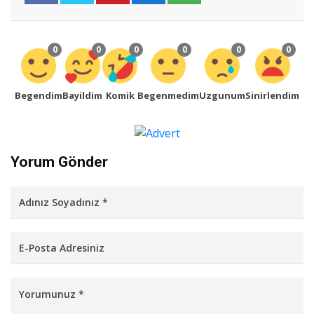
0
0
0
0
0
0
Begendim
Bayildim
Komik
Begenmedim
Uzgunum
Sinirlendim
Yorum Gönder