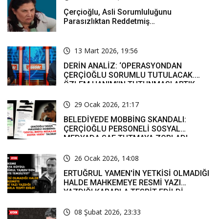
Çerçioğlu, Asli Sorumluluğunu
Parasızlıktan Reddetmiş…
13 Mart 2026, 19:56
DERİN ANALİZ: ‘OPERASYONDAN
ÇERÇİOĞLU SORUMLU TUTULACAK.
ÖZLEM HANIM’IN TUTUNMASI ARTIK
MUCİZE’
29 Ocak 2026, 21:17
BELEDİYEDE MOBBİNG SKANDALI:
ÇERÇİOĞLU PERSONELİ SOSYAL
MEDYADA SAF TUTMAYA ZORLADI
26 Ocak 2026, 14:08
ERTUĞRUL YAMEN'İN YETKİSİ OLMADIĞI
HALDE MAHKEMEYE RESMİ YAZI
YAZDIĞI KARARLA TESPİT EDİLDİ
08 Şubat 2026, 23:33