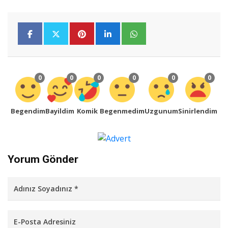
0
0
0
0
0
0
Begendim
Bayildim
Komik
Begenmedim
Uzgunum
Sinirlendim
Yorum Gönder