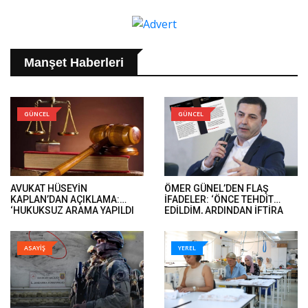
Manşet Haberleri
GÜNCEL
GÜNCEL
AVUKAT HÜSEYİN
ÖMER GÜNEL’DEN FLAŞ
KAPLAN’DAN AÇIKLAMA:
İFADELER: ‘ÖNCE TEHDİT
‘HUKUKSUZ ARAMA YAPILDI
EDİLDİM, ARDINDAN İFTİRA
VE ÖMER GÜNEL’İN DAVA
İFADELERİ GELDİ’..
DOSYALARINA EL KONULDU’..
ASAYİŞ
YEREL