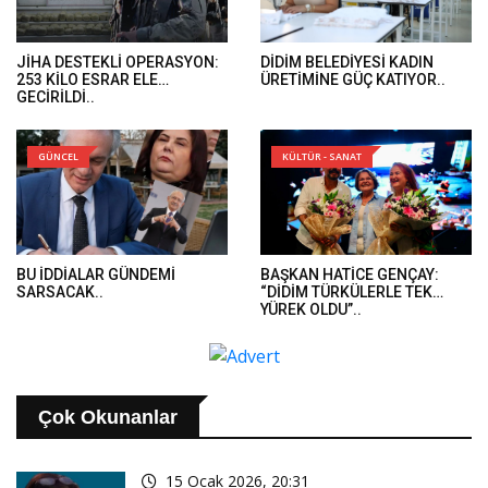
JİHA DESTEKLİ OPERASYON:
DİDİM BELEDİYESİ KADIN
253 KİLO ESRAR ELE
ÜRETİMİNE GÜÇ KATIYOR..
GEÇİRİLDİ..
GÜNCEL
KÜLTÜR - SANAT
BU İDDİALAR GÜNDEMİ
BAŞKAN HATİCE GENÇAY:
SARSACAK..
“DİDİM TÜRKÜLERLE TEK
YÜREK OLDU”..
Çok Okunanlar
15 Ocak 2026, 20:31