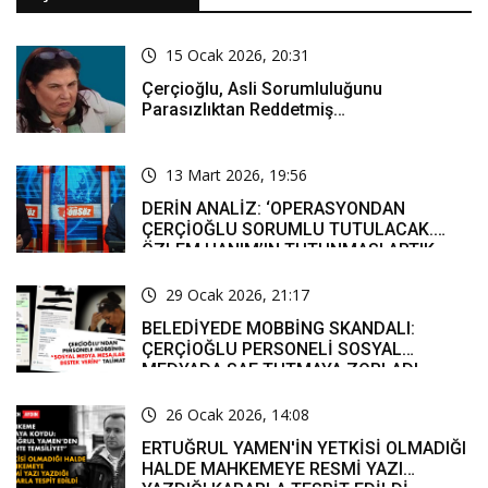
15 Ocak 2026, 20:31
Çerçioğlu, Asli Sorumluluğunu
Parasızlıktan Reddetmiş…
13 Mart 2026, 19:56
DERİN ANALİZ: ‘OPERASYONDAN
ÇERÇİOĞLU SORUMLU TUTULACAK.
ÖZLEM HANIM’IN TUTUNMASI ARTIK
MUCİZE’
29 Ocak 2026, 21:17
BELEDİYEDE MOBBİNG SKANDALI:
ÇERÇİOĞLU PERSONELİ SOSYAL
MEDYADA SAF TUTMAYA ZORLADI
26 Ocak 2026, 14:08
ERTUĞRUL YAMEN'İN YETKİSİ OLMADIĞI
HALDE MAHKEMEYE RESMİ YAZI