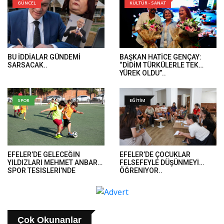
GÜNCEL
KÜLTÜR - SANAT
BU İDDİALAR GÜNDEMİ
BAŞKAN HATİCE GENÇAY:
SARSACAK..
“DİDİM TÜRKÜLERLE TEK
YÜREK OLDU”..
SPOR
EĞİTİM
EFELER’DE GELECEĞİN
EFELER’DE ÇOCUKLAR
YILDIZLARI MEHMET ANBARLI
FELSEFEYLE DÜŞÜNMEYİ
SPOR TESİSLERİ’NDE
ÖĞRENİYOR..
YETİŞİYOR
Çok Okunanlar