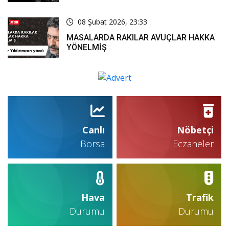
YAZDIĞI KARARLA TESPİT EDİLDİ
08 Şubat 2026, 23:33
MASALARDA RAKILAR AVUÇLAR HAKKA
YÖNELMİŞ
Canlı
Nöbetçi
Borsa
Eczaneler
Hava
Trafik
Durumu
Durumu