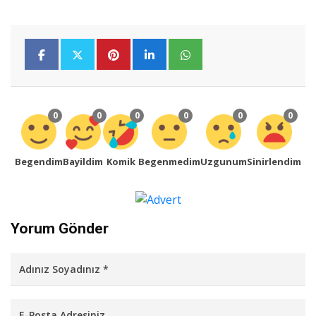
0
0
0
0
0
0
Begendim
Bayildim
Komik
Begenmedim
Uzgunum
Sinirlendim
Yorum Gönder