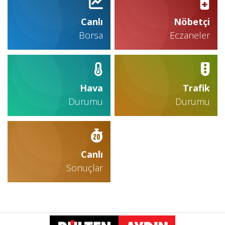
Canlı
Nöbetçi
Borsa
Eczaneler
Hava
Trafik
Durumu
Durumu
Canlı
Sonuçlar