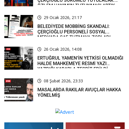
ÇERÇİOĞLU SORUMLU TUTULACAK.
ÖZLEM HANIM’IN TUTUNMASI ARTIK
MUCİZE’
29 Ocak 2026, 21:17
BELEDİYEDE MOBBİNG SKANDALI:
ÇERÇİOĞLU PERSONELİ SOSYAL
MEDYADA SAF TUTMAYA ZORLADI
26 Ocak 2026, 14:08
ERTUĞRUL YAMEN'İN YETKİSİ OLMADIĞI
HALDE MAHKEMEYE RESMİ YAZI
YAZDIĞI KARARLA TESPİT EDİLDİ
08 Şubat 2026, 23:33
MASALARDA RAKILAR AVUÇLAR HAKKA
YÖNELMİŞ