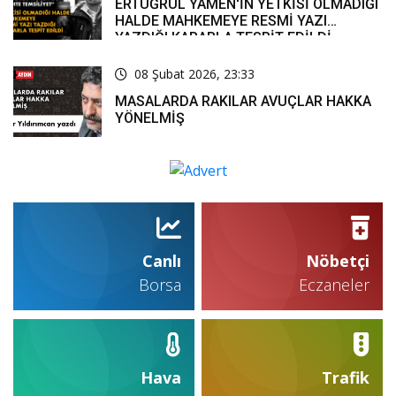
ERTUĞRUL YAMEN'İN YETKİSİ OLMADIĞI
HALDE MAHKEMEYE RESMİ YAZI
YAZDIĞI KARARLA TESPİT EDİLDİ
08 Şubat 2026, 23:33
MASALARDA RAKILAR AVUÇLAR HAKKA
YÖNELMİŞ
Canlı
Nöbetçi
Borsa
Eczaneler
Hava
Trafik