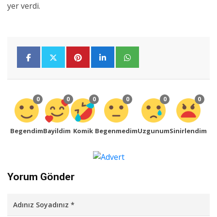
yer verdi.
0
0
0
0
0
0
Begendim
Bayildim
Komik
Begenmedim
Uzgunum
Sinirlendim
Yorum Gönder