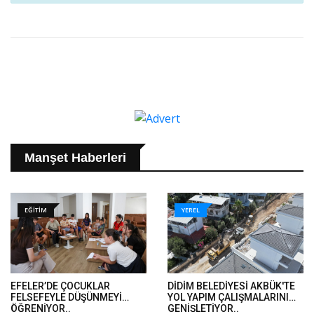
Manşet Haberleri
EĞİTİM
YEREL
EFELER’DE ÇOCUKLAR
DİDİM BELEDİYESİ AKBÜK'TE
FELSEFEYLE DÜŞÜNMEYİ
YOL YAPIM ÇALIŞMALARINI
ÖĞRENİYOR..
GENİŞLETİYOR..