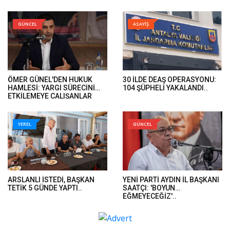
GÜNCEL
ASAYİŞ
ÖMER GÜNEL'DEN HUKUK
30 İLDE DEAŞ OPERASYONU:
HAMLESİ: YARGI SÜRECİNİ
104 ŞÜPHELİ YAKALANDI..
ETKİLEMEYE ÇALIŞANLAR
HUKUK ÖNÜNDE HESAP
VERECEK..
YEREL
GÜNCEL
ARSLANLI İSTEDİ, BAŞKAN
YENİ PARTİ AYDIN İL BAŞKANI
TETİK 5 GÜNDE YAPTI..
SAATÇI: 'BOYUN
EĞMEYECEĞİZ'..