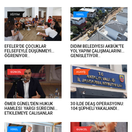
EĞİTİM
YEREL
EFELER’DE ÇOCUKLAR
DİDİM BELEDİYESİ AKBÜK'TE
FELSEFEYLE DÜŞÜNMEYİ
YOL YAPIM ÇALIŞMALARINI
ÖĞRENİYOR..
GENİŞLETİYOR..
GÜNCEL
ASAYİŞ
ÖMER GÜNEL'DEN HUKUK
30 İLDE DEAŞ OPERASYONU:
HAMLESİ: YARGI SÜRECİNİ
104 ŞÜPHELİ YAKALANDI..
ETKİLEMEYE ÇALIŞANLAR
HUKUK ÖNÜNDE HESAP
VERECEK..
YEREL
GÜNCEL