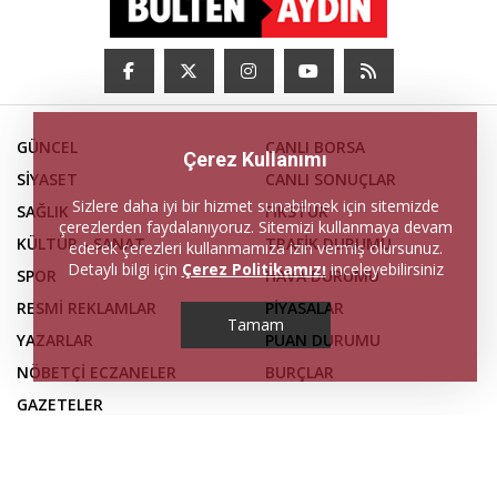
GÜNCEL
CANLI BORSA
Çerez Kullanımı
SİYASET
CANLI SONUÇLAR
Sizlere daha iyi bir hizmet sunabilmek için sitemizde
SAĞLIK
FİKSTÜR
çerezlerden faydalanıyoruz. Sitemizi kullanmaya devam
KÜLTÜR - SANAT
TRAFİK DURUMU
ederek çerezleri kullanmamıza izin vermiş olursunuz.
Detaylı bilgi için
Çerez Politikamızı
inceleyebilirsiniz
SPOR
HAVA DURUMU
RESMİ REKLAMLAR
PİYASALAR
Tamam
YAZARLAR
PUAN DURUMU
NÖBETÇİ ECZANELER
BURÇLAR
GAZETELER
SERİ İLANLAR
FİRMA REHBERİ