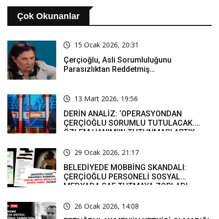
Çok Okunanlar
15 Ocak 2026, 20:31
Çerçioğlu, Asli Sorumluluğunu
Parasızlıktan Reddetmiş…
13 Mart 2026, 19:56
DERİN ANALİZ: ‘OPERASYONDAN
ÇERÇİOĞLU SORUMLU TUTULACAK.
ÖZLEM HANIM’IN TUTUNMASI ARTIK
MUCİZE’
29 Ocak 2026, 21:17
BELEDİYEDE MOBBİNG SKANDALI:
ÇERÇİOĞLU PERSONELİ SOSYAL
MEDYADA SAF TUTMAYA ZORLADI
26 Ocak 2026, 14:08