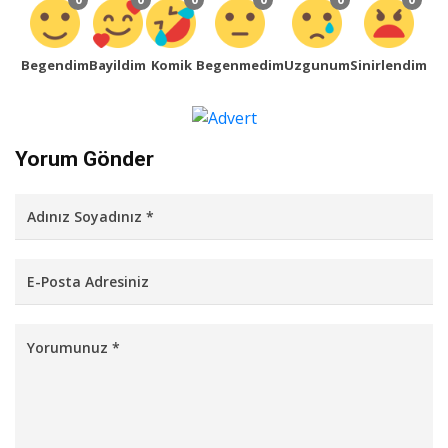
Begendim
Bayildim
Komik
Begenmedim
Uzgunum
Sinirlendim
Yorum Gönder