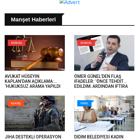
Manşet Haberleri
GÜNCEL
GÜNCEL
AVUKAT HÜSEYİN
ÖMER GÜNEL’DEN FLAŞ
KAPLAN’DAN AÇIKLAMA:
İFADELER: ‘ÖNCE TEHDİT
‘HUKUKSUZ ARAMA YAPILDI
EDİLDİM, ARDINDAN İFTİRA
VE ÖMER GÜNEL’İN DAVA
İFADELERİ GELDİ’..
DOSYALARINA EL KONULDU’..
ASAYİŞ
YEREL
JİHA DESTEKLİ OPERASYON:
DİDİM BELEDİYESİ KADIN