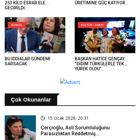
253 KİLO ESRAR ELE
ÜRETİMİNE GÜÇ KATIYOR..
GEÇİRİLDİ..
GÜNCEL
KÜLTÜR - SANAT
BU İDDİALAR GÜNDEMİ
BAŞKAN HATİCE GENÇAY:
SARSACAK..
“DİDİM TÜRKÜLERLE TEK
YÜREK OLDU”..
Çok Okunanlar
15 Ocak 2026, 20:31
Çerçioğlu, Asli Sorumluluğunu
Parasızlıktan Reddetmiş…