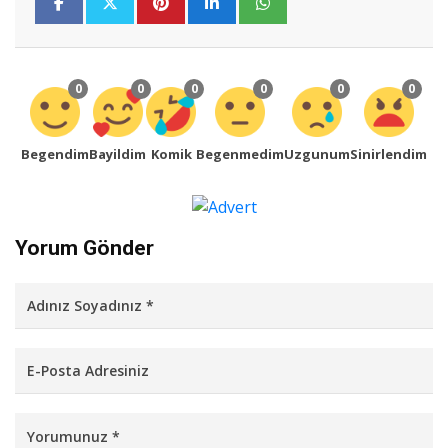
0
0
0
0
0
0
Begendim
Bayildim
Komik
Begenmedim
Uzgunum
Sinirlendim
Yorum Gönder