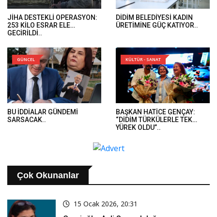
JİHA DESTEKLİ OPERASYON:
DİDİM BELEDİYESİ KADIN
253 KİLO ESRAR ELE
ÜRETİMİNE GÜÇ KATIYOR..
GEÇİRİLDİ..
GÜNCEL
KÜLTÜR - SANAT
BU İDDİALAR GÜNDEMİ
BAŞKAN HATİCE GENÇAY:
SARSACAK..
“DİDİM TÜRKÜLERLE TEK
YÜREK OLDU”..
Çok Okunanlar
15 Ocak 2026, 20:31