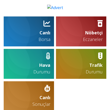
Canlı
Nöbetçi
Borsa
Eczaneler
Hava
Trafik
Durumu
Durumu
Canlı
Sonuçlar