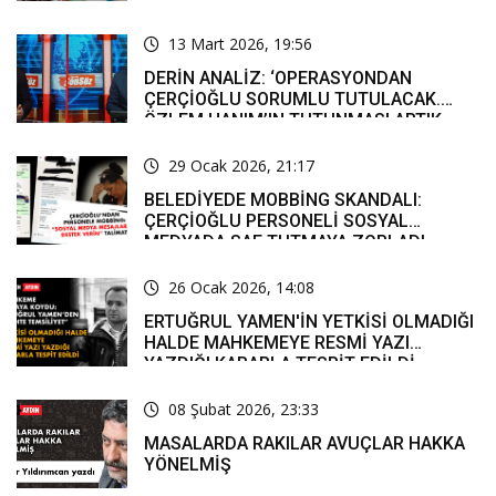
13 Mart 2026, 19:56
DERİN ANALİZ: ‘OPERASYONDAN
ÇERÇİOĞLU SORUMLU TUTULACAK.
ÖZLEM HANIM’IN TUTUNMASI ARTIK
MUCİZE’
29 Ocak 2026, 21:17
BELEDİYEDE MOBBİNG SKANDALI:
ÇERÇİOĞLU PERSONELİ SOSYAL
MEDYADA SAF TUTMAYA ZORLADI
26 Ocak 2026, 14:08
ERTUĞRUL YAMEN'İN YETKİSİ OLMADIĞI
HALDE MAHKEMEYE RESMİ YAZI
YAZDIĞI KARARLA TESPİT EDİLDİ
08 Şubat 2026, 23:33
MASALARDA RAKILAR AVUÇLAR HAKKA
YÖNELMİŞ