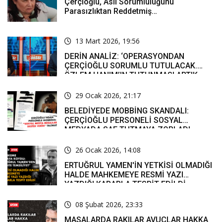
Çerçioğlu, Asli Sorumluluğunu
Parasızlıktan Reddetmiş…
13 Mart 2026, 19:56
DERİN ANALİZ: ‘OPERASYONDAN
ÇERÇİOĞLU SORUMLU TUTULACAK.
ÖZLEM HANIM’IN TUTUNMASI ARTIK
MUCİZE’
29 Ocak 2026, 21:17
BELEDİYEDE MOBBİNG SKANDALI:
ÇERÇİOĞLU PERSONELİ SOSYAL
MEDYADA SAF TUTMAYA ZORLADI
26 Ocak 2026, 14:08
ERTUĞRUL YAMEN'İN YETKİSİ OLMADIĞI
HALDE MAHKEMEYE RESMİ YAZI
YAZDIĞI KARARLA TESPİT EDİLDİ
08 Şubat 2026, 23:33
MASALARDA RAKILAR AVUÇLAR HAKKA