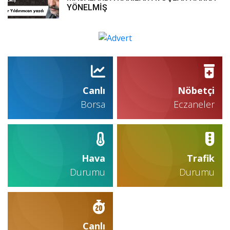
YÖNELMİŞ
Canlı
Nöbetçi
Borsa
Eczaneler
Hava
Trafik
Durumu
Durumu
Canlı