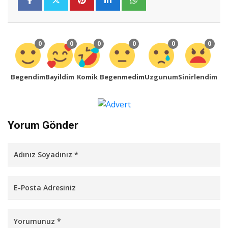
0
0
0
0
0
0
Begendim
Bayildim
Komik
Begenmedim
Uzgunum
Sinirlendim
Yorum Gönder