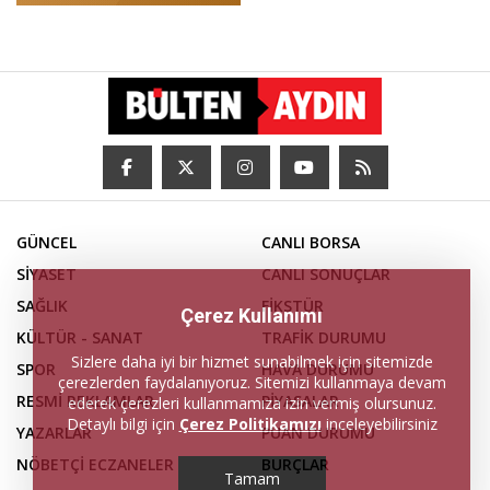
GÜNCEL
CANLI BORSA
SİYASET
CANLI SONUÇLAR
SAĞLIK
FİKSTÜR
Çerez Kullanımı
KÜLTÜR - SANAT
TRAFİK DURUMU
Sizlere daha iyi bir hizmet sunabilmek için sitemizde
SPOR
HAVA DURUMU
çerezlerden faydalanıyoruz. Sitemizi kullanmaya devam
RESMİ REKLAMLAR
PİYASALAR
ederek çerezleri kullanmamıza izin vermiş olursunuz.
Detaylı bilgi için
Çerez Politikamızı
inceleyebilirsiniz
YAZARLAR
PUAN DURUMU
NÖBETÇİ ECZANELER
BURÇLAR
Tamam