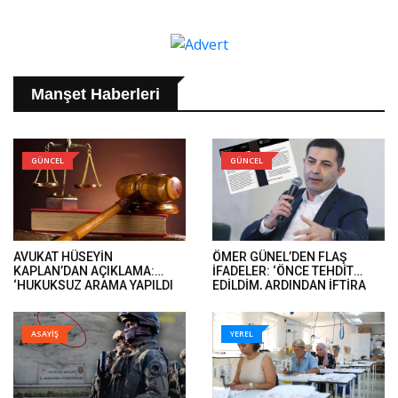
Manşet Haberleri
GÜNCEL
GÜNCEL
AVUKAT HÜSEYİN
ÖMER GÜNEL’DEN FLAŞ
KAPLAN’DAN AÇIKLAMA:
İFADELER: ‘ÖNCE TEHDİT
‘HUKUKSUZ ARAMA YAPILDI
EDİLDİM, ARDINDAN İFTİRA
VE ÖMER GÜNEL’İN DAVA
İFADELERİ GELDİ’..
DOSYALARINA EL KONULDU’..
ASAYİŞ
YEREL