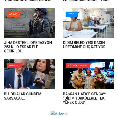
VE ÖMER GÜNEL’İN DAVA
İFADELERİ GELDİ’..
DOSYALARINA EL KONULDU’..
ASAYİŞ
YEREL
JİHA DESTEKLİ OPERASYON:
DİDİM BELEDİYESİ KADIN
253 KİLO ESRAR ELE
ÜRETİMİNE GÜÇ KATIYOR..
GEÇİRİLDİ..
GÜNCEL
KÜLTÜR - SANAT
BU İDDİALAR GÜNDEMİ
BAŞKAN HATİCE GENÇAY:
SARSACAK..
“DİDİM TÜRKÜLERLE TEK
YÜREK OLDU”..