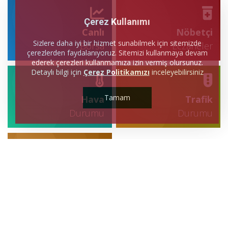
Çerez Kullanımı
Canlı
Nöbetçi
Sizlere daha iyi bir hizmet sunabilmek için sitemizde
Borsa
Eczaneler
çerezlerden faydalanıyoruz. Sitemizi kullanmaya devam
ederek çerezleri kullanmamıza izin vermiş olursunuz.
Detaylı bilgi için
Çerez Politikamızı
inceleyebilirsiniz
Tamam
Hava
Trafik
Durumu
Durumu
Canlı
Sonuçlar