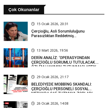
Çok Okunanlar
15 Ocak 2026, 20:31
Çerçioğlu, Asli Sorumluluğunu
Parasızlıktan Reddetmiş…
13 Mart 2026, 19:56
DERİN ANALİZ: ‘OPERASYONDAN
ÇERÇİOĞLU SORUMLU TUTULACAK.
ÖZLEM HANIM’IN TUTUNMASI ARTIK
MUCİZE’
29 Ocak 2026, 21:17
BELEDİYEDE MOBBİNG SKANDALI:
ÇERÇİOĞLU PERSONELİ SOSYAL
MEDYADA SAF TUTMAYA ZORLADI
26 Ocak 2026, 14:08