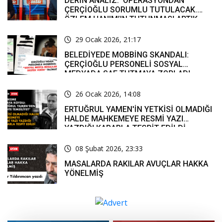
DERİN ANALİZ: ‘OPERASYONDAN
ÇERÇİOĞLU SORUMLU TUTULACAK.
ÖZLEM HANIM’IN TUTUNMASI ARTIK
MUCİZE’
29 Ocak 2026, 21:17
BELEDİYEDE MOBBİNG SKANDALI:
ÇERÇİOĞLU PERSONELİ SOSYAL
MEDYADA SAF TUTMAYA ZORLADI
26 Ocak 2026, 14:08
ERTUĞRUL YAMEN'İN YETKİSİ OLMADIĞI
HALDE MAHKEMEYE RESMİ YAZI
YAZDIĞI KARARLA TESPİT EDİLDİ
08 Şubat 2026, 23:33
MASALARDA RAKILAR AVUÇLAR HAKKA
YÖNELMİŞ