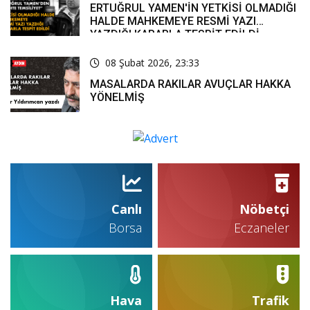
ERTUĞRUL YAMEN'İN YETKİSİ OLMADIĞI
HALDE MAHKEMEYE RESMİ YAZI
YAZDIĞI KARARLA TESPİT EDİLDİ
08 Şubat 2026, 23:33
MASALARDA RAKILAR AVUÇLAR HAKKA
YÖNELMİŞ
Canlı
Nöbetçi
Borsa
Eczaneler
Hava
Trafik