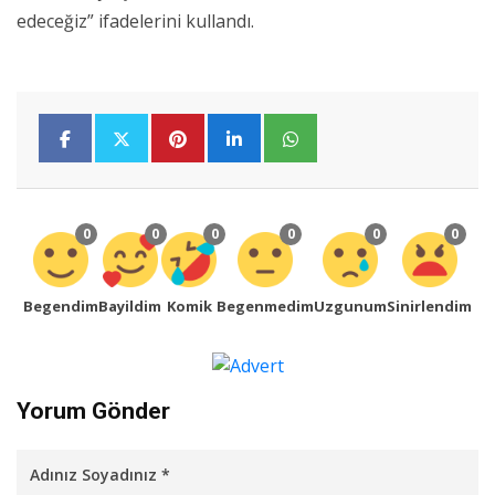
edeceğiz” ifadelerini kullandı.
0
0
0
0
0
0
Begendim
Bayildim
Komik
Begenmedim
Uzgunum
Sinirlendim
Yorum Gönder