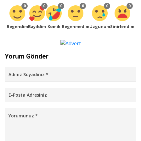
0
0
0
0
0
0
Begendim
Bayildim
Komik
Begenmedim
Uzgunum
Sinirlendim
Yorum Gönder