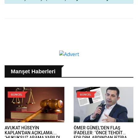
Manşet Haberleri
GÜNCEL
GÜNCEL
AVUKAT HÜSEYİN
ÖMER GÜNEL’DEN FLAŞ
KAPLAN’DAN AÇIKLAMA:
İFADELER: ‘ÖNCE TEHDİT
‘HUKUKSUZ ARAMA YAPILDI
EDİLDİM, ARDINDAN İFTİRA