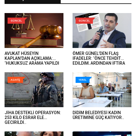
GÜNCEL
GÜNCEL
AVUKAT HÜSEYİN
ÖMER GÜNEL’DEN FLAŞ
KAPLAN’DAN AÇIKLAMA:
İFADELER: ‘ÖNCE TEHDİT
‘HUKUKSUZ ARAMA YAPILDI
EDİLDİM, ARDINDAN İFTİRA
VE ÖMER GÜNEL’İN DAVA
İFADELERİ GELDİ’..
DOSYALARINA EL KONULDU’..
ASAYİŞ
YEREL
JİHA DESTEKLİ OPERASYON:
DİDİM BELEDİYESİ KADIN
253 KİLO ESRAR ELE
ÜRETİMİNE GÜÇ KATIYOR..
GEÇİRİLDİ..