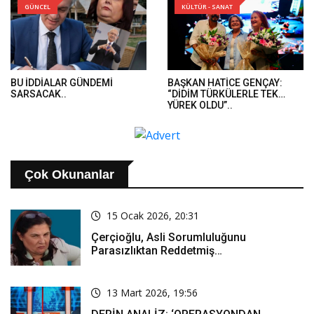
GÜNCEL
KÜLTÜR - SANAT
BU İDDİALAR GÜNDEMİ
BAŞKAN HATİCE GENÇAY:
SARSACAK..
“DİDİM TÜRKÜLERLE TEK
YÜREK OLDU”..
Çok Okunanlar
15 Ocak 2026, 20:31
Çerçioğlu, Asli Sorumluluğunu
Parasızlıktan Reddetmiş…
13 Mart 2026, 19:56