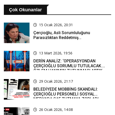
Çok Okunanlar
15 Ocak 2026, 20:31
Çerçioğlu, Asli Sorumluluğunu
Parasızlıktan Reddetmiş…
13 Mart 2026, 19:56
DERİN ANALİZ: ‘OPERASYONDAN
ÇERÇİOĞLU SORUMLU TUTULACAK.
ÖZLEM HANIM’IN TUTUNMASI ARTIK
MUCİZE’
29 Ocak 2026, 21:17
BELEDİYEDE MOBBİNG SKANDALI:
ÇERÇİOĞLU PERSONELİ SOSYAL
MEDYADA SAF TUTMAYA ZORLADI
26 Ocak 2026, 14:08