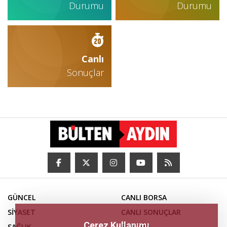
Durumu
Durumu
Canlı
Sonuçlar
GÜNCEL
CANLI BORSA
SİYASET
CANLI SONUÇLAR
Çerez Kullanımı
SAĞLIK
FİKSTÜR