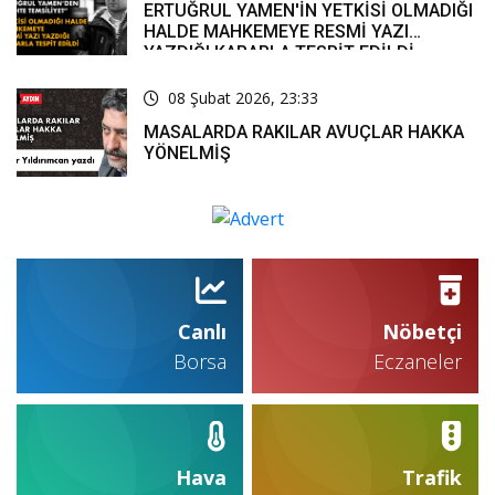
ERTUĞRUL YAMEN'İN YETKİSİ OLMADIĞI
HALDE MAHKEMEYE RESMİ YAZI
YAZDIĞI KARARLA TESPİT EDİLDİ
08 Şubat 2026, 23:33
MASALARDA RAKILAR AVUÇLAR HAKKA
YÖNELMİŞ
Canlı
Nöbetçi
Borsa
Eczaneler
Hava
Trafik