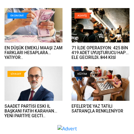
EKONOMİ
ASAYİŞ
EN DÜŞÜK EMEKLİ MAAŞI ZAM
71 İLDE OPERASYON: 425 BİN
FARKLARI HESAPLARA
419 ADET UYUŞTURUCU HAP
YATIYOR..
ELE GEÇİRİLDİ, 844 KİŞİ
TUTUKLANDI..
SİYASET
EĞİTİM
SAADET PARTİSİ ESKİ İL
EFELER’DE YAZ TATİLİ
BAŞKANI FATİH KARAHAN
SATRANÇLA RENKLENİYOR
YENİ PARTİYE GEÇTİ..