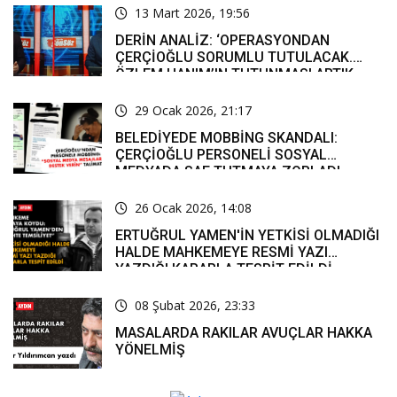
13 Mart 2026, 19:56
DERİN ANALİZ: ‘OPERASYONDAN
ÇERÇİOĞLU SORUMLU TUTULACAK.
ÖZLEM HANIM’IN TUTUNMASI ARTIK
MUCİZE’
29 Ocak 2026, 21:17
BELEDİYEDE MOBBİNG SKANDALI:
ÇERÇİOĞLU PERSONELİ SOSYAL
MEDYADA SAF TUTMAYA ZORLADI
26 Ocak 2026, 14:08
ERTUĞRUL YAMEN'İN YETKİSİ OLMADIĞI
HALDE MAHKEMEYE RESMİ YAZI
YAZDIĞI KARARLA TESPİT EDİLDİ
08 Şubat 2026, 23:33
MASALARDA RAKILAR AVUÇLAR HAKKA
YÖNELMİŞ