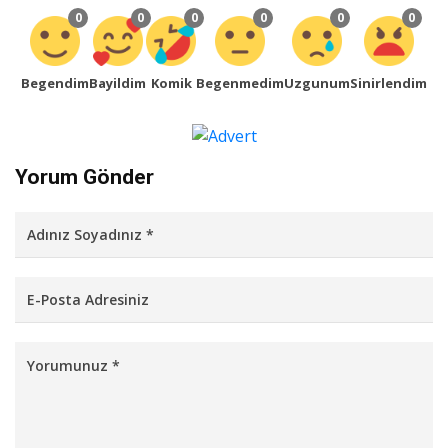
0
0
0
0
0
0
Begendim
Bayildim
Komik
Begenmedim
Uzgunum
Sinirlendim
Yorum Gönder