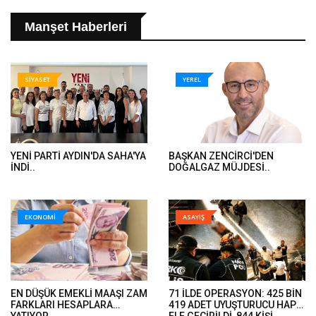
Manşet Haberleri
SİYASET
YEREL
YENİ PARTİ AYDIN'DA SAHA'YA
BAŞKAN ZENCİRCİ'DEN
İNDİ..
DOĞALGAZ MÜJDESİ..
EKONOMİ
ASAYİŞ
EN DÜŞÜK EMEKLİ MAAŞI ZAM
71 İLDE OPERASYON: 425 BİN
FARKLARI HESAPLARA
419 ADET UYUŞTURUCU HAP
YATIYOR..
ELE GEÇİRİLDİ, 844 KİŞİ