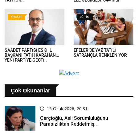
TUTUKLANDI..
SİYASET
EĞİTİM
SAADET PARTİSİ ESKİ İL
EFELER’DE YAZ TATİLİ
BAŞKANI FATİH KARAHAN
SATRANÇLA RENKLENİYOR
YENİ PARTİYE GEÇTİ..
Çok Okunanlar
15 Ocak 2026, 20:31
Çerçioğlu, Asli Sorumluluğunu
Parasızlıktan Reddetmiş…