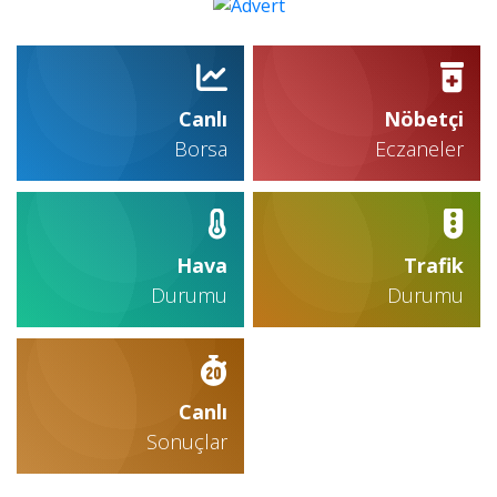
Canlı
Nöbetçi
Borsa
Eczaneler
Hava
Trafik
Durumu
Durumu
Canlı
Sonuçlar