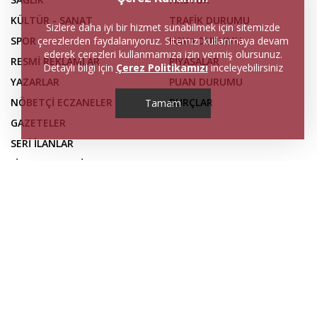
KÜLTÜR - SANAT
TRAFİK DURUMU
Sizlere daha iyi bir hizmet sunabilmek için sitemizde
SPOR
HAVA DURUMU
çerezlerden faydalanıyoruz. Sitemizi kullanmaya devam
ederek çerezleri kullanmamıza izin vermiş olursunuz.
RESMİ REKLAMLAR
PİYASALAR
Detaylı bilgi için
Çerez Politikamızı
inceleyebilirsiniz
YAZARLAR
PUAN DURUMU
NÖBETÇİ ECZANELER
BURÇLAR
Tamam
GAZETELER
SERİ İLANLAR
FİRMA REHBERİ
İLETİŞİM
KÜNYE
Web sitemizdeki haber içerikleri, izin alınmadan ve
kaynak gösterilse dahi kopyalanamaz veya üçüncü
kişilerce yayımlanamaz.