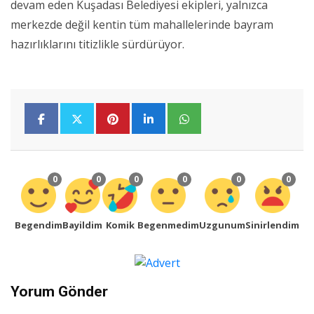
devam eden Kuşadası Belediyesi ekipleri, yalnızca
merkezde değil kentin tüm mahallelerinde bayram
hazırlıklarını titizlikle sürdürüyor.
0
0
0
0
0
0
Begendim
Bayildim
Komik
Begenmedim
Uzgunum
Sinirlendim
Yorum Gönder