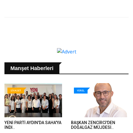
Manşet Haberleri
SİYASET
YEREL
YENİ PARTİ AYDIN'DA SAHA'YA
BAŞKAN ZENCİRCİ'DEN
İNDİ..
DOĞALGAZ MÜJDESİ..