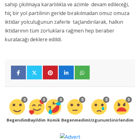
sahip çıkılmaya kararlılıkla ve azimle devam edileceği,
hiç bir yol partilinin geride bırakılmadan omuz omuza
iktidar yolculuğunun zaferle taçlandırılarak, halkın
iktidarının tüm zorluklara rağmen hep beraber
kuralacağı deklere edildi.
0
0
0
0
0
0
Begendim
Bayildim
Komik
Begenmedim
Uzgunum
Sinirlendim