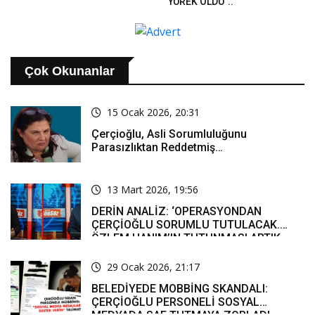
YÜREK OLDU”..
Çok Okunanlar
15 Ocak 2026, 20:31
Çerçioğlu, Asli Sorumluluğunu
Parasızlıktan Reddetmiş…
13 Mart 2026, 19:56
DERİN ANALİZ: ‘OPERASYONDAN
ÇERÇİOĞLU SORUMLU TUTULACAK.
ÖZLEM HANIM’IN TUTUNMASI ARTIK
MUCİZE’
29 Ocak 2026, 21:17
BELEDİYEDE MOBBİNG SKANDALI:
ÇERÇİOĞLU PERSONELİ SOSYAL