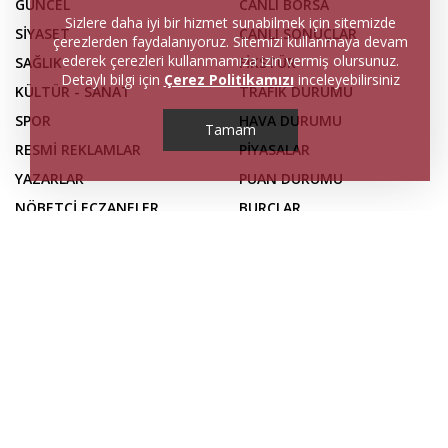
GÜNCEL
CANLI BORSA
Sizlere daha iyi bir hizmet sunabilmek için sitemizde
SİYASET
CANLI SONUÇLAR
çerezlerden faydalanıyoruz. Sitemizi kullanmaya devam
ederek çerezleri kullanmamıza izin vermiş olursunuz.
SAĞLIK
FİKSTÜR
Detaylı bilgi için
Çerez Politikamızı
inceleyebilirsiniz
KÜLTÜR - SANAT
TRAFİK DURUMU
SPOR
HAVA DURUMU
Tamam
RESMİ REKLAMLAR
PİYASALAR
YAZARLAR
PUAN DURUMU
NÖBETÇİ ECZANELER
BURÇLAR
GAZETELER
SERİ İLANLAR
FİRMA REHBERİ
İLETİŞİM
KÜNYE
Web sitemizdeki haber içerikleri, izin alınmadan ve