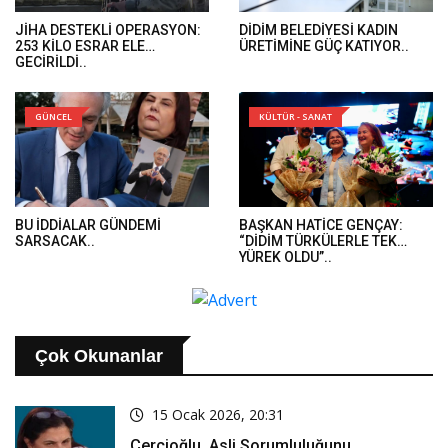
JİHA DESTEKLİ OPERASYON:
DİDİM BELEDİYESİ KADIN
253 KİLO ESRAR ELE
ÜRETİMİNE GÜÇ KATIYOR..
GEÇİRİLDİ..
GÜNCEL
KÜLTÜR - SANAT
BU İDDİALAR GÜNDEMİ
BAŞKAN HATİCE GENÇAY:
SARSACAK..
“DİDİM TÜRKÜLERLE TEK
YÜREK OLDU”..
Çok Okunanlar
15 Ocak 2026, 20:31
Çerçioğlu, Asli Sorumluluğunu