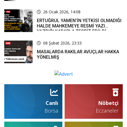
MEDYADA SAF TUTMAYA ZORLADI
26 Ocak 2026, 14:08
ERTUĞRUL YAMEN'İN YETKİSİ OLMADIĞI
HALDE MAHKEMEYE RESMİ YAZI
YAZDIĞI KARARLA TESPİT EDİLDİ
08 Şubat 2026, 23:33
MASALARDA RAKILAR AVUÇLAR HAKKA
YÖNELMİŞ
Canlı
Nöbetçi
Borsa
Eczaneler