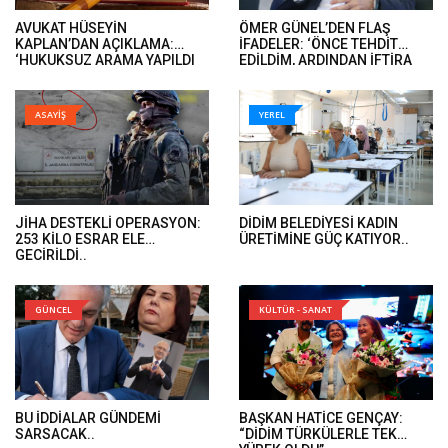
AVUKAT HÜSEYİN
ÖMER GÜNEL’DEN FLAŞ
KAPLAN’DAN AÇIKLAMA:
İFADELER: ‘ÖNCE TEHDİT
‘HUKUKSUZ ARAMA YAPILDI
EDİLDİM, ARDINDAN İFTİRA
VE ÖMER GÜNEL’İN DAVA
İFADELERİ GELDİ’..
DOSYALARINA EL KONULDU’..
ASAYİŞ
YEREL
JİHA DESTEKLİ OPERASYON:
DİDİM BELEDİYESİ KADIN
253 KİLO ESRAR ELE
ÜRETİMİNE GÜÇ KATIYOR..
GEÇİRİLDİ..
GÜNCEL
KÜLTÜR - SANAT
BU İDDİALAR GÜNDEMİ
BAŞKAN HATİCE GENÇAY:
SARSACAK..
“DİDİM TÜRKÜLERLE TEK