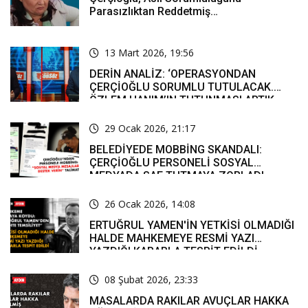
Parasızlıktan Reddetmiş…
13 Mart 2026, 19:56
DERİN ANALİZ: ‘OPERASYONDAN
ÇERÇİOĞLU SORUMLU TUTULACAK.
ÖZLEM HANIM’IN TUTUNMASI ARTIK
MUCİZE’
29 Ocak 2026, 21:17
BELEDİYEDE MOBBİNG SKANDALI:
ÇERÇİOĞLU PERSONELİ SOSYAL
MEDYADA SAF TUTMAYA ZORLADI
26 Ocak 2026, 14:08
ERTUĞRUL YAMEN'İN YETKİSİ OLMADIĞI
HALDE MAHKEMEYE RESMİ YAZI
YAZDIĞI KARARLA TESPİT EDİLDİ
08 Şubat 2026, 23:33
MASALARDA RAKILAR AVUÇLAR HAKKA