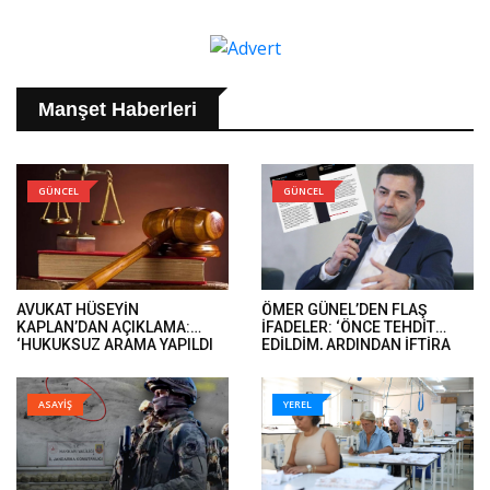
Manşet Haberleri
GÜNCEL
GÜNCEL
AVUKAT HÜSEYİN
ÖMER GÜNEL’DEN FLAŞ
KAPLAN’DAN AÇIKLAMA:
İFADELER: ‘ÖNCE TEHDİT
‘HUKUKSUZ ARAMA YAPILDI
EDİLDİM, ARDINDAN İFTİRA
VE ÖMER GÜNEL’İN DAVA
İFADELERİ GELDİ’..
DOSYALARINA EL KONULDU’..
ASAYİŞ
YEREL