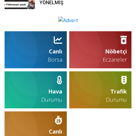
YÖNELMİŞ
Canlı
Nöbetçi
Borsa
Eczaneler
Hava
Trafik
Durumu
Durumu
Canlı