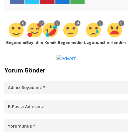
0
0
0
0
0
0
Begendim
Bayildim
Komik
Begenmedim
Uzgunum
Sinirlendim
Yorum Gönder