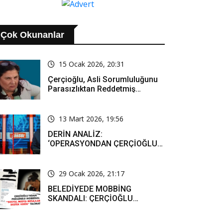
TİŞİYOR
Çok Okunanlar
15 Ocak 2026, 20:31
Çerçioğlu, Asli Sorumluluğunu
Parasızlıktan Reddetmiş…
13 Mart 2026, 19:56
DERİN ANALİZ:
‘OPERASYONDAN ÇERÇİOĞLU
SORUMLU TUTULACAK. ÖZLEM
HANIM’IN TUTUNMASI ARTIK
MUCİZE’
29 Ocak 2026, 21:17
BELEDİYEDE MOBBİNG
SKANDALI: ÇERÇİOĞLU
PERSONELİ SOSYAL MEDYADA
SAF TUTMAYA ZORLADI