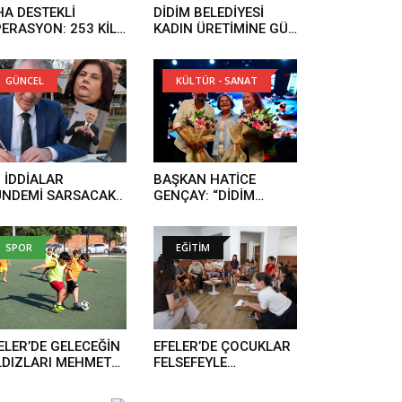
HA DESTEKLİ
DİDİM BELEDİYESİ
ERASYON: 253 KİLO
KADIN ÜRETİMİNE GÜÇ
RAR ELE GEÇİRİLDİ..
KATIYOR..
GÜNCEL
KÜLTÜR - SANAT
 İDDİALAR
BAŞKAN HATİCE
NDEMİ SARSACAK..
GENÇAY: “DİDİM
TÜRKÜLERLE TEK
YÜREK OLDU”..
SPOR
EĞİTİM
ELER’DE GELECEĞİN
EFELER’DE ÇOCUKLAR
LDIZLARI MEHMET
FELSEFEYLE
BARLI SPOR
DÜŞÜNMEYİ
SİSLERİ’NDE
ÖĞRENİYOR..