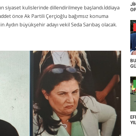
Jİ
n siyaset kulislerinde dillendirilmeye başlandı.İddiaya
OP
ES
üddet önce Ak Partili Çerçioğlu bağımsız konuma
n Aydın büyükşehir adayı vekil Seda Sarıbaş olacak.
BU
GÜ
EF
YI
AN
TE