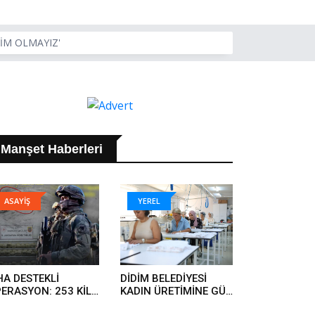
LİM OLMAYIZ'
Manşet Haberleri
ASAYİŞ
YEREL
HA DESTEKLİ
DİDİM BELEDİYESİ
ERASYON: 253 KİLO
KADIN ÜRETİMİNE GÜÇ
RAR ELE GEÇİRİLDİ..
KATIYOR..