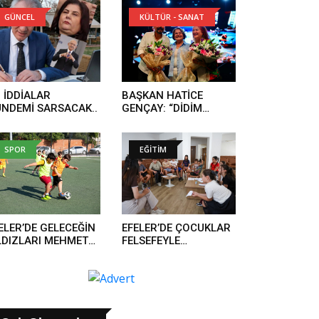
GÜNCEL
KÜLTÜR - SANAT
 İDDİALAR
BAŞKAN HATİCE
NDEMİ SARSACAK..
GENÇAY: “DİDİM
TÜRKÜLERLE TEK
YÜREK OLDU”..
SPOR
EĞİTİM
ELER’DE GELECEĞİN
EFELER’DE ÇOCUKLAR
LDIZLARI MEHMET
FELSEFEYLE
BARLI SPOR
DÜŞÜNMEYİ
SİSLERİ’NDE
ÖĞRENİYOR..
TİŞİYOR