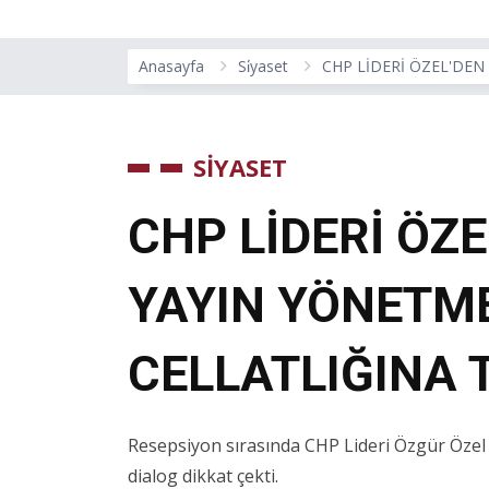
Anasayfa
Si̇yaset
CHP LİDERİ ÖZEL'DEN
SİYASET
CHP LİDERİ ÖZ
YAYIN YÖNETME
CELLATLIĞINA 
Resepsiyon sırasında CHP Lideri Özgür Özel 
dialog dikkat çekti.