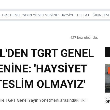
 TGRT GENEL YAYIN YÖNETMENİNE: 'HAYSİYET CELLATLIĞINA TES
427 kez okundu.
EL'DEN TGRT GENEL
NİNE: 'HAYSİYET
TESLİM OLMAYIZ'
Jİ
ile TGRT Genel Yayın Yönetmeni arasındaki ikili
OP
ES