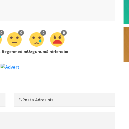
0
0
0
0
k
Begenmedim
Uzgunum
Sinirlendim