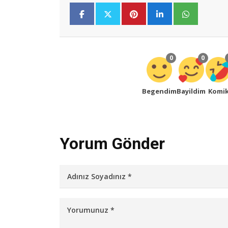
0
0
Begendim
Bayildim
Komi
Yorum Gönder