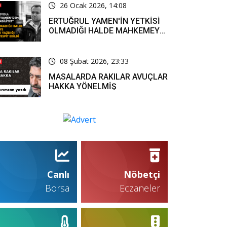
26 Ocak 2026, 14:08
ERTUĞRUL YAMEN'İN YETKİSİ
OLMADIĞI HALDE MAHKEMEYE
RESMİ YAZI YAZDIĞI KARARLA
TESPİT EDİLDİ
08 Şubat 2026, 23:33
MASALARDA RAKILAR AVUÇLAR
HAKKA YÖNELMİŞ
Canlı
Nöbetçi
Borsa
Eczaneler