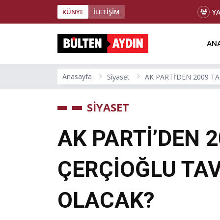
Y
KÜNYE
İLETİŞİM
ANA
Anasayfa
Si̇yaset
AK PARTİ’DEN 2009 T
SİYASET
AK PARTİ’DEN 2
ÇERÇİOĞLU TA
OLACAK?