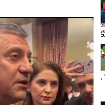
BU
GÜ
EF
YI
AN
TE
YE