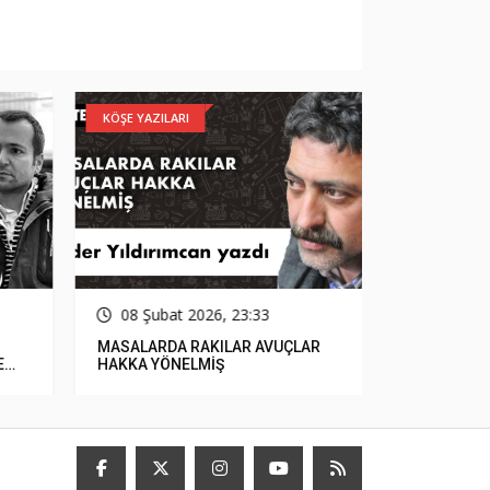
KÖŞE YAZILARI
GÜNCEL
08 Şubat 2026, 23:33
15 Ocak
MASALARDA RAKILAR AVUÇLAR
Çerçioğlu, 
E
HAKKA YÖNELMİŞ
Parasızlık