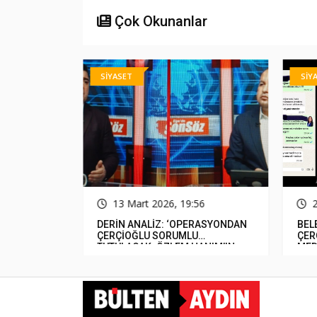
Çok Okunanlar
SİYASET
SİY
31
13 Mart 2026, 19:56
luluğunu
DERİN ANALİZ: ‘OPERASYONDAN
BEL
miş&#8230;
ÇERÇİOĞLU SORUMLU
ÇER
TUTULACAK. ÖZLEM HANIM’IN
MED
TUTUNMASI ARTIK MUCİZE’