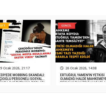
ASET
GÜNCEL
29 Ocak 2026, 21:17
26 Ocak 2026, 14:08
EDİYEDE MOBBİNG SKANDALI:
ERTUĞRUL YAMEN'İN YETKİSİ
ÇİOĞLU PERSONELİ SOSYAL
OLMADIĞI HALDE MAHKEMEY
YADA SAF TUTMAYA ZORLADI
RESMİ YAZI YAZDIĞI KARARLA
TESPİT EDİLDİ